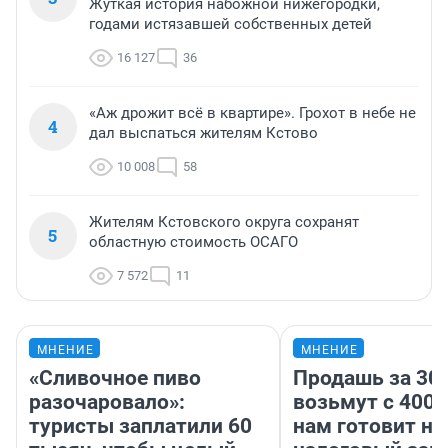
Жуткая история набожной нижегородки,
годами истязавшей собственных детей
16 127
36
«Аж дрожит всё в квартире». Грохот в небе не
4
дал выспаться жителям Кстово
10 008
58
Жителям Кстовского округа сохранят
5
областную стоимость ОСАГО
7 572
11
МНЕНИЕ
МНЕНИЕ
«Сливочное пиво
Продашь за 300
разочаровало»:
возьмут с 4000
туристы заплатили 60
нам готовит н