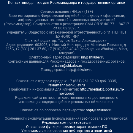
Контактные данные для Роскомнадзора и государственных органов
Сетевое издание «НН.ру» (18+)
Зарегистрировано Федеральной службой по надзору в сфере связи,
информационных технологий и массовых коммуникаций
(Роскомнадзор). Свидетельство о регистрации СМИ ЭЛ № ФС 77 — 84717
от 06.02.2023 г.
Учредитель: Общество с ограниченной ответственностью "ИНТЕРНЕТ
ТЕХНОЛОГИИ"
Главный редактор: Тиунов Павел Александрович
Адрес редакции: 603006, г. Нижний Новгород, ул. Максима Горького, д.
226Б, +7 (831) 261-37-60, +7 (910) 390-40-40 (сообщения WhatsApp, Viber,
Telegram)
Электронный адрес редакции:
nn@shkulev.ru
Контактные данные для Роскомнадзора и государственных органов:
juristnn@shkulev.ru
Техподдержка:
help@shkulev.ru
Связаться с отделом продаж: +7 (831) 261-37-60 доб. 3335,
reklamann@shkulev.ru
Прайс-лист и информация для клиентов:
http://mediakit.iportal.ru/n-
novgorod
Редакция сайта не несет ответственности за достоверность
информации, содержащейся в рекламных объявлениях.
Связаться по вопросам партнёрства:
nnpr@shkulev.ru
Особенности эксплуатации (использования) веб-портала регулируются:
Руководством пользователя
Описанием функциональных характеристик ПО
Условиями использования веб-портала и политикой