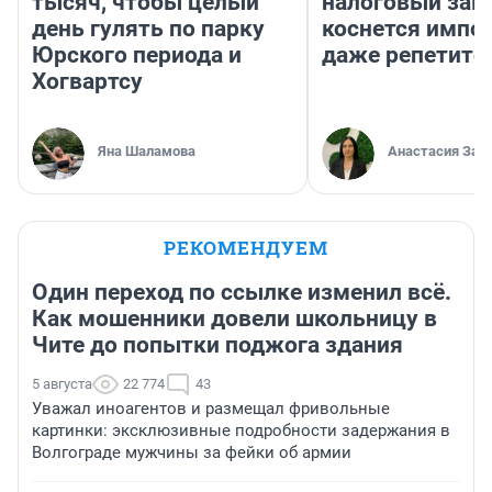
тысяч, чтобы целый
налоговый зако
день гулять по парку
коснется импор
Юрского периода и
даже репетито
Хогвартсу
Яна Шаламова
Анастасия Зав
РЕКОМЕНДУЕМ
Один переход по ссылке изменил всё.
Как мошенники довели школьницу в
Чите до попытки поджога здания
5 августа
22 774
43
Уважал иноагентов и размещал фривольные
картинки: эксклюзивные подробности задержания в
Волгограде мужчины за фейки об армии