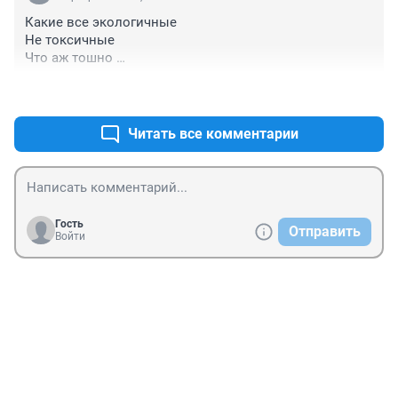
Какие все экологичные 

Не токсичные 

Что аж тошно 

+0
–0
Вот эти лицемеры с правильными фразами-самые 
двуличные люди
Читать все комментарии
Гость
Отправить
Войти