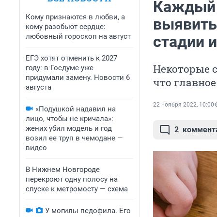
Каждый в
Кому признаются в любви, а
выявить
кому разобьют сердце:
любовный гороскоп на август
стадии 
ЕГЭ хотят отменить к 2027
Некоторые с
году: в Госдуме уже
придумали замену. Новости 6
что главное
августа
22 ноября 2022, 10:00
«Подушкой надавил на
лицо, чтобы не кричала»:
жених убил модель и год
2
коммент
возил ее труп в чемодане —
видео
В Нижнем Новгороде
перекроют одну полосу на
спуске к метромосту — схема
У могилы педофила. Его