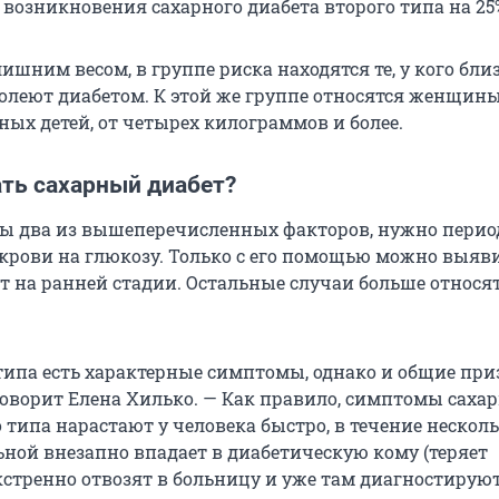
 возникновения сахарного диабета второго типа на 25
ишним весом, в группе риска находятся те, у кого бли
олеют диабетом. К этой же группе относятся женщины
ых детей, от четырех килограммов и более.
ать сахарный диабет?
 бы два из вышеперечисленных факторов, нужно пери
 крови на глюкозу. Только с его помощью можно выяв
т на ранней стадии. Остальные случаи больше относят
типа есть характерные симптомы, однако и общие пр
говорит Елена Хилько. — Как правило, симптомы саха
 типа нарастают у человека быстро, в течение нескол
ьной внезапно впадает в диабетическую кому (теряет
экстренно отвозят в больницу и уже там диагностируют