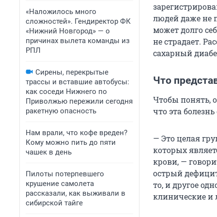
зарегистрирова
«Наложилось много
людей даже не п
сложностей». Гендиректор ФК
может долго себ
«Нижний Новгород» — о
причинах вылета команды из
не страдает. Ра
РПЛ
сахарный диабет
Сирены, перекрытые
Что предста
трассы и вставшие автобусы:
как соседи Нижнего по
Чтобы понять, 
Приволжью пережили сегодня
что эта болезнь
ракетную опасность
Нам врали, что кофе вреден?
— Это целая гр
Кому можно пить до пяти
которых являетс
чашек в день
крови, — говори
острый дефицит
Пилоты потерпевшего
крушение самолета
то, и другое о
рассказали, как выживали в
клинические и 
сибирской тайге