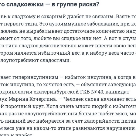
то сладкоежки — в группе риска?
ь к сладкому и сахарный диабет не связаны. Взять т
т первого типа. Это аутоиммунное заболевание, при к
железа не вырабатывает достаточное количество инс
висит от того, любите вы сладкое или нет. А вот в случа
о типа сладкое действительно может внести свою лепт
ром является избыточный вес, а к набору веса часто
злоупотребляют сладостями.
вает гиперинсулинизм — избыток инсулина, а когда в
ток инсулина, то хочется есть, — объясняет заведующ
окринологии екатеринбургской ГКБ № 40, кандидат
ук Марина Кочергина. — Человек снова начинает есть
ой порочный круг. Хотя очень много людей с избыто
как раз не злоупотребляют: они больше любят мясо, 
ть лишний вес набирается за счет калорийности питан
ом веса уже на каком-то этапе развиваются нарушения
ена и диабет.