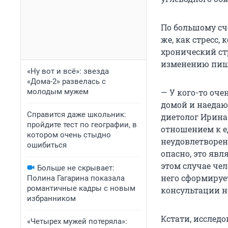
По большому сч
же, как стресс,
хронический стр
изменению пище
«Ну вот и всё»: звезда
«Дома-2» развелась с
молодым мужем
— У кого-то оче
домой и наедают
Справится даже школьник:
диетолог Ирина
пройдите тест по географии, в
отношением к е
котором очень стыдно
неудовлетворен
ошибиться
опасно, это явл
этом случае чел
Больше не скрывает:
него сформируе
Полина Гагарина показала
романтичные кадры с новым
консультации не
избранником
Кстати, исслед
«Четырех мужей потеряла»: