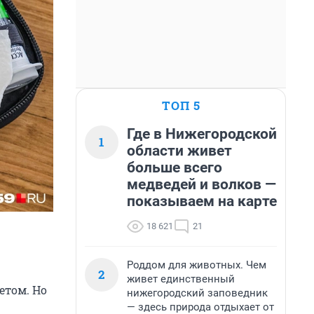
ТОП 5
Где в Нижегородской
1
области живет
больше всего
медведей и волков —
показываем на карте
18 621
21
Роддом для животных. Чем
2
живет единственный
етом. Но
нижегородский заповедник
— здесь природа отдыхает от