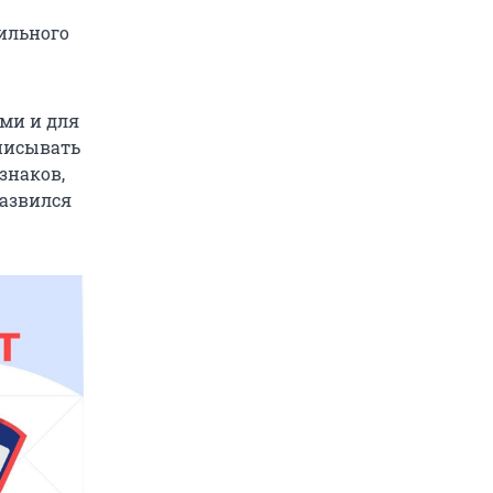
сильного
ми и для
списывать
знаков,
развился