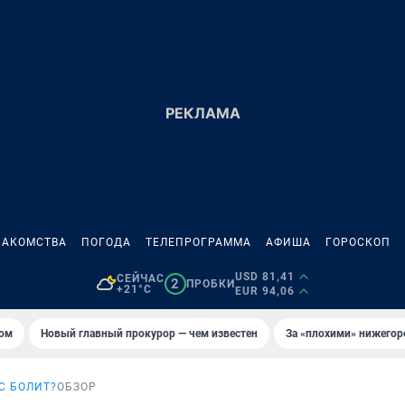
НАКОМСТВА
ПОГОДА
ТЕЛЕПРОГРАММА
АФИША
ГОРОСКОП
USD 81,41
СЕЙЧАС
2
ПРОБКИ
+21°C
EUR 94,06
том
Новый главный прокурор — чем известен
За «плохими» нижего
АС БОЛИТ?
ОБЗОР