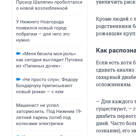
увеличить риск
Прохор Шаляпин проболтался
о новой возлюбленной
Кроме людей с л
У Нижнего Новгорода
родственники б
появился новый город-
рожавшие крупн
побратим — для чего это
нужно
Как распозн
«Меня бесила моя роль»:
как сегодня выглядит Пуговка
Если есть хотя
из «Папиных дочек»
сдавать анализ
сахарный диабе
«Не просто слух»: Федору
осложнениям.
Бондарчуку приписывают
новый роман — с кем
— Для каждого 
Машинист не успел
существуют, — 
затормозить. Под Нижним 19-
диабета первого
летний парень погиб под
дней. Часто бол
колесами электрички
сознание), его 