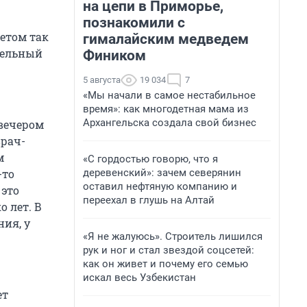
на цепи в Приморье,
познакомили с
етом так
гималайским медведем
ительный
Фиником
5 августа
19 034
7
«Мы начали в самое нестабильное
время»: как многодетная мама из
Архангельска создала свой бизнес
 вечером
врач-
м
«С гордостью говорю, что я
деревенский»: зачем северянин
-то
оставил нефтяную компанию и
 это
переехал в глушь на Алтай
о лет. В
ния, у
«Я не жалуюсь». Строитель лишился
рук и ног и стал звездой соцсетей:
как он живет и почему его семью
искал весь Узбекистан
ет