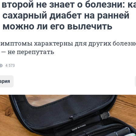
торой не знает о болезни: к
 сахарный диабет на ранней
и можно ли его вылечить
имптомы характерны для других болезне
 — не перепутать
4 573
ария