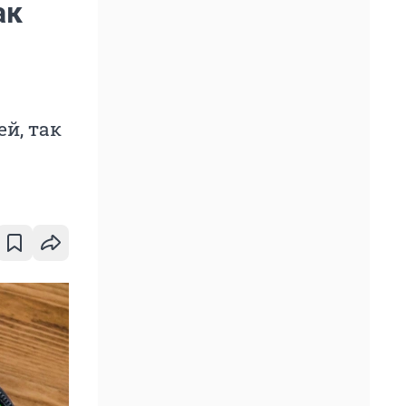
ак
й, так