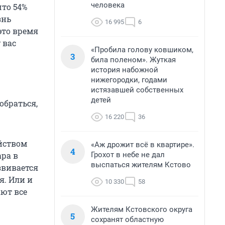
человека
что 54%
знь
16 995
6
это время
 вас
«Пробила голову ковшиком,
3
била поленом». Жуткая
история набожной
нижегородки, годами
истязавшей собственных
детей
обраться,
16 220
36
йством
«Аж дрожит всё в квартире».
4
Грохот в небе не дал
ара в
выспаться жителям Кстово
звивается
я. Или и
10 330
58
ают все
Жителям Кстовского округа
5
сохранят областную