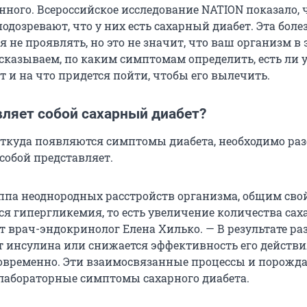
нного. Всероссийское исследование NATION показало, 
одозревают, что у них есть сахарный диабет. Эта боле
я не проявлять, но это не значит, что ваш организм в 
ссказываем, по каким симптомам определить, есть ли у
 и на что придется пойти, чтобы его вылечить.
вляет собой сахарный диабет?
откуда появляются симптомы диабета, необходимо раз
 собой представляет.
уппа неоднородных расстройств организма, общим сво
я гипергликемия, то есть увеличение количества сах
т врач-эндокринолог Елена Хилько. — В результате ра
 инсулина или снижается эффективность его действи
дновременно. Эти взаимосвязанные процессы и порожд
лабораторные симптомы сахарного диабета.