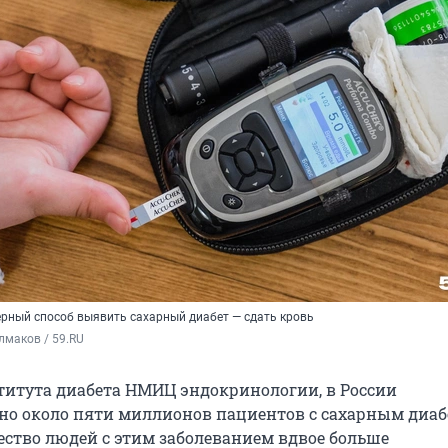
ерный способ выявить сахарный диабет — сдать кровь
лмаков / 59.RU
итута диабета НМИЦ эндокринологии, в России
но около пяти миллионов пациентов с сахарным диаб
ество людей с этим заболеванием вдвое больше