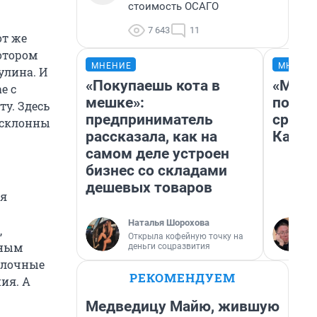
стоимость ОСАГО
7 643
11
от же
отором
МНЕНИЕ
МНЕНИ
улина. И
«Покупаешь кота в
«Маши
е с
мешке»:
полет
у. Здесь
предприниматель
сравн
 склонны
рассказала, как на
Казах
самом деле устроен
бизнес со складами
дешевых товаров
ая
Наталья Шорохова
,
Открыла кофейную точку на
чным
деньги соцразвития
молочные
РЕКОМЕНДУЕМ
ия. А
Медведицу Майю, жившую