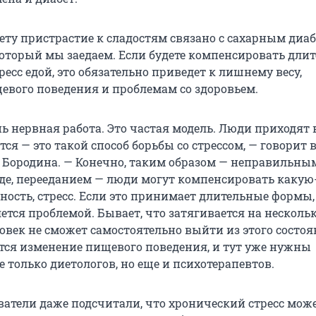
ету пристрастие к сладостям связано с сахарным диаб
 который мы заедаем. Если будете компенсировать дл
есс едой, это обязательно приведет к лишнему весу,
вого поведения и проблемам со здоровьем.
нь нервная работа. Это частая модель. Люди приходят
ся — это такой способ борьбы со стрессом, — говорит 
 Бородина. — Конечно, таким образом — неправильны
де, перееданием — люди могут компенсировать какую
ность, стресс. Если это принимает длительные формы,
яется проблемой. Бывает, что затягивается на нескольк
овек не сможет самостоятельно выйти из этого состоя
тся изменение пищевого поведения, и тут уже нужны
 только диетологов, но еще и психотерапевтов.
ователи даже подсчитали, что хронический стресс мож