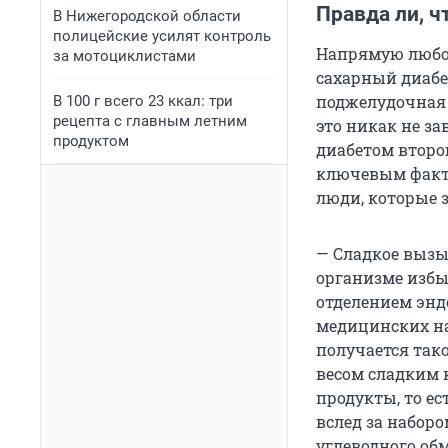
Правда ли, ч
В Нижегородской области
полицейские усилят контроль
Напрямую любов
за мотоциклистами
сахарный диабе
поджелудочная 
В 100 г всего 23 ккал: три
рецепта с главным летним
это никак не за
продуктом
диабетом второг
ключевым факто
люди, которые 
— Сладкое вызы
организме избы
отделением энд
медицинских на
получается так
весом сладким 
продукты, то ес
вслед за набор
углеводного обм