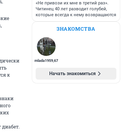
%.
«Не привози их мне в третий раз».
Читинец 40 лет разводит голубей,
которые всегда к нему возвращаются
зкие
,
ЗНАКОМСТВА
одически
mlada1959
,
67
ить
Начать знакомиться
ся к
изнаки
рного
ьких
 диабет.