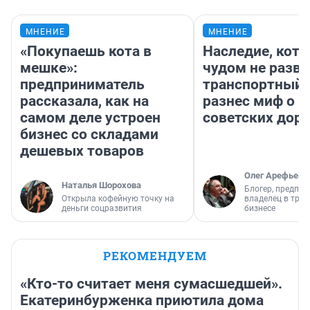
МНЕНИЕ
МНЕНИЕ
«Покупаешь кота в
Наследие, кото
мешке»:
чудом не разва
предприниматель
транспортный 
рассказала, как на
разнес миф о 
самом деле устроен
советских доро
бизнес со складами
дешевых товаров
Олег Арефьев
Наталья Шорохова
Блогер, предпри
Открыла кофейную точку на
владелец в тра
деньги соцразвития
бизнесе
РЕКОМЕНДУЕМ
«Кто-то считает меня сумасшедшей».
Екатеринбурженка приютила дома