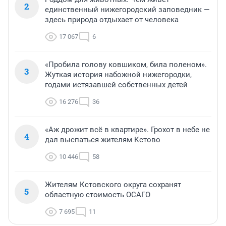
2
единственный нижегородский заповедник —
здесь природа отдыхает от человека
17 067
6
«Пробила голову ковшиком, била поленом».
3
Жуткая история набожной нижегородки,
годами истязавшей собственных детей
16 276
36
«Аж дрожит всё в квартире». Грохот в небе не
4
дал выспаться жителям Кстово
10 446
58
Жителям Кстовского округа сохранят
5
областную стоимость ОСАГО
7 695
11