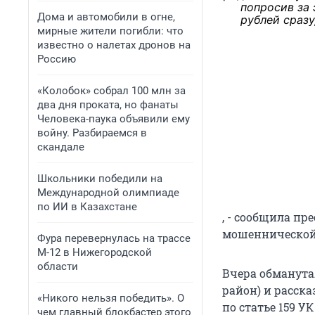
попросив за
Дома и автомобили в огне,
рублей сразу
мирные жители погибли: что
известно о налетах дронов на
Россию
«Колобок» собрал 100 млн за
два дня проката, но фанаты
Человека-паука объявили ему
войну. Разбираемся в
скандале
Школьники победили на
Международной олимпиаде
по ИИ в Казахстане
, - сообщила п
мошеннической
Фура перевернулась на трассе
М-12 в Нижегородской
области
Вчера обманута
район) и расска
«Никого нельзя победить». О
по статье 159 У
чем главный блокбастер этого