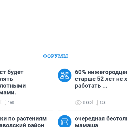
ФОРУМЫ
ст будет
60% нижегородце
лять
старше 52 лет не 
илотными
работать ...
мами.
168
3 880
128
ки по растениям
очередная бестол
аводский район
мамаша