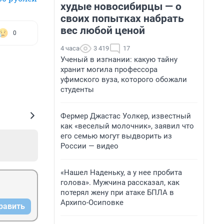
худые новосибирцы — о
своих попытках набрать
вес любой ценой
0
4 часа
3 419
17
Ученый в изгнании: какую тайну
хранит могила профессора
уфимского вуза, которого обожали
студенты
Фермер Джастас Уолкер, известный
как «веселый молочник», заявил что
его семью могут выдворить из
России — видео
«Нашел Наденьку, а у нее пробита
голова». Мужчина рассказал, как
потерял жену при атаке БПЛА в
Архипо-Осиповке
равить