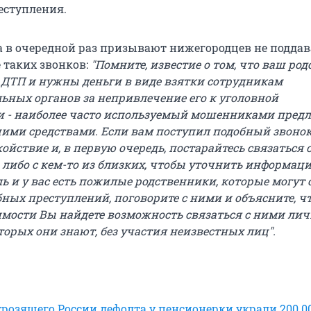
еступления.
 в очередной раз призывают нижегородцев не поддав
 таких звонков:
"Помните, известие о том, что ваш ро
ДТП и нужны деньги в виде взятки сотрудникам
ьных органов за непривлечение его к уголовной
и - наиболее часто используемый мошенниками предл
ими средствами. Если вам поступил подобный звонок
ойствие и, в первую очередь, постарайтесь связаться 
 либо с кем-то из близких, чтобы уточнить информаци
ь и у вас есть пожилые родственники, которые могут 
ных преступлений, поговорите с ними и объясните, чт
имости Вы найдете возможность связаться с ними лич
торых они знают, без участия неизвестных лиц".
грозящего России дефолта у пенсионерки украли 200 0