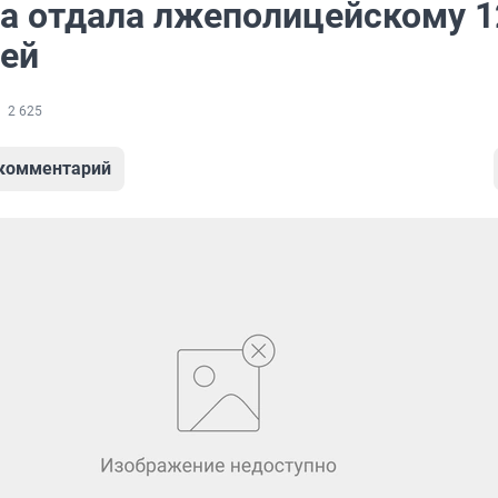
а отдала лжеполицейскому 1
лей
2 625
 комментарий