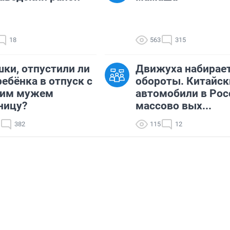
18
563
315
ки, отпустили ли
Движуха набирае
ребёнка в отпуск с
обороты. Китайск
им мужем
автомобили в Рос
ницу?
массово вых...
382
115
12