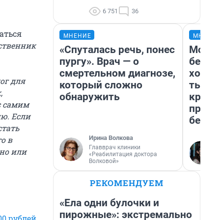
6 751
36
аться
МНЕНИЕ
МНЕНИ
дственник
«Спуталась речь, понес
Мой б
пургу». Врач — о
береж
смертельном диагнозе,
хотел
ог для
который сложно
тысяч
,
обнаружить
креди
с самим
приех
ю. Если
безоп
стать
Ирина Волкова
о в
Главврач клиники
но или
«Реабилитация доктора
Волковой»
РЕКОМЕНДУЕМ
«Ела одни булочки и
пирожные»: экстремально
00 рублей