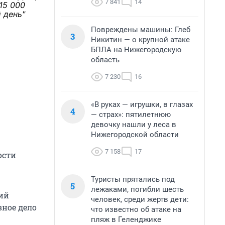
7 841
14
15 000
 день"
Повреждены машины: Глеб
3
Никитин — о крупной атаке
БПЛА на Нижегородскую
область
7 230
16
«В руках — игрушки, в глазах
4
— страх»: пятилетнюю
девочку нашли у леса в
Нижегородской области
7 158
17
ости
Туристы прятались под
5
лежаками, погибли шесть
ий
человек, среди жертв дети:
вное дело
что известно об атаке на
пляж в Геленджике