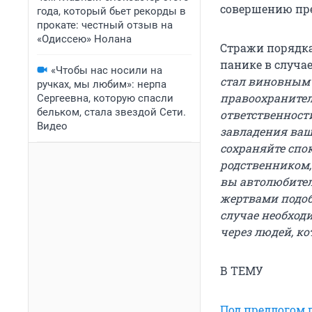
совершению пр
года, который бьет рекорды в
прокате: честный отзыв на
«Одиссею» Нолана
Стражи порядка
панике в случае
«Чтобы нас носили на
стал виновным 
ручках, мы любим»: нерпа
правоохранител
Сергеевна, которую спасли
бельком, стала звездой Сети.
ответственност
Видео
завладения ваш
сохраняйте спок
родственником,
вы автолюбител
жертвами подоб
случае необход
через людей, ко
В ТЕМУ
Под предлогом 