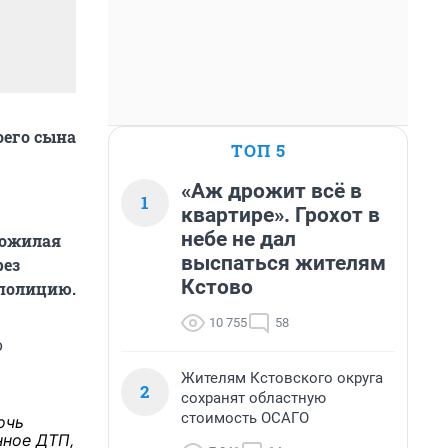
оего сына
ТОП 5
«Аж дрожит всё в
1
квартире». Грохот в
небе не дал
ожилая
выспаться жителям
рез
Кстово
 полицию.
10 755
58
о
Жителям Кстовского округа
2
сохранят областную
стоимость ОСАГО
очь
нное ДТП,