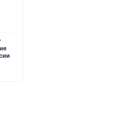
т
ие
сии