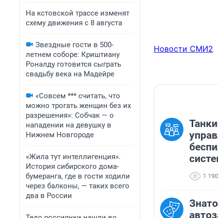
На кстовской трассе изменят
схему движения с 8 августа
Звездные гости в 500-
Новости СМИ2
летнем соборе: Криштиану
Роналду готовится сыграть
свадьбу века на Мадейре
«Совсем *** считать, что
можно трогать женщин без их
разрешения»: Собчак — о
Танки
нападении на девушку в
управ
Нижнем Новгороде
бесп
«Жила тут интеллигенция».
систе
История сибирского дома-
бумеранга, где в гости ходили
1 190
через балконы, — таких всего
два в России
Знато
автоз
Тело россиянки нашли во