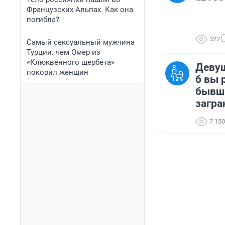
Французских Альпах. Как она
погибла?
322
Самый сексуальный мужчина
Турции: чем Омер из
«Клюквенного щербета»
Девуш
покорил женщин
б вы 
бывш
загра
7 150