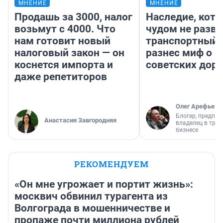
МНЕНИЕ
МНЕНИЕ
Продашь за 3000, налог
Наследие, кото
возьмут с 4000. Что
чудом не разва
нам готовит новый
транспортный 
налоговый закон — он
разнес миф о 
коснется импорта и
советских доро
даже репетиторов
Олег Арефьев
Блогер, предпри
Анастасия Завгородняя
владелец в тра
бизнесе
РЕКОМЕНДУЕМ
«Он мне угрожает и портит жизнь»:
москвич обвинил турагента из
Волгограда в мошенничестве и
пропаже почти миллиона рублей