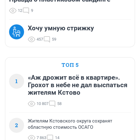
12
9
Хочу умную стрижку
457
59
ТОП 5
«Аж дрожит всё в квартире».
1
Грохот в небе не дал выспаться
жителям Кстово
10 807
58
Жителям Кстовского округа сохранят
2
областную стоимость ОСАГО
7 863
14