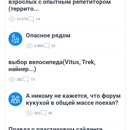
взрослых с опытным репетитором
(террито...
10 670
14
Опасное рядом
3 484
24
выбор велосипеда(Vitus, Trek,
найнер...)
382
15
А никому не кажется, что форум
кукухой в общей массе поехал?
365
40
Правда о пластиковом сайдинге