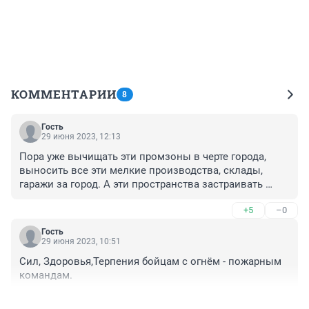
КОММЕНТАРИИ
8
Гость
29 июня 2023, 12:13
Пора уже вычищать эти промзоны в черте города, 
выносить все эти мелкие производства, склады, 
гаражи за город. А эти пространства застраивать 
жильём. У нас всё наоборот жилье строят в Новинках, 
+5
–0
а опасные производства в городе.
Гость
29 июня 2023, 10:51
Сил, Здоровья,Терпения бойцам с огнём - пожарным 
командам.
+0
–0