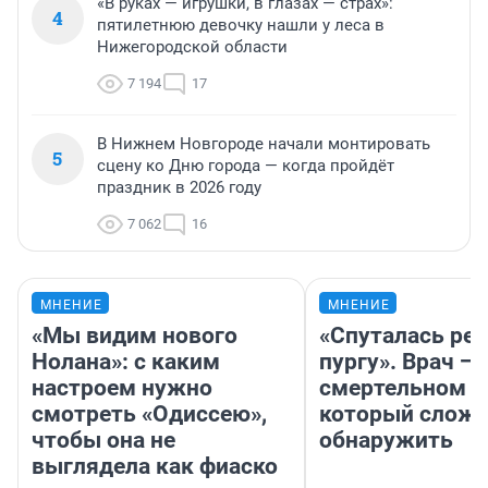
«В руках — игрушки, в глазах — страх»:
4
пятилетнюю девочку нашли у леса в
Нижегородской области
7 194
17
В Нижнем Новгороде начали монтировать
5
сцену ко Дню города — когда пройдёт
праздник в 2026 году
7 062
16
МНЕНИЕ
МНЕНИЕ
«Мы видим нового
«Спуталась реч
Нолана»: с каким
пургу». Врач — 
настроем нужно
смертельном д
смотреть «Одиссею»,
который слож
чтобы она не
обнаружить
выглядела как фиаско