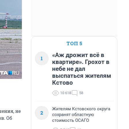
ТОП 5
«Аж дрожит всё в
1
квартире». Грохот в
небе не дал
выспаться жителям
Кстово
10 618
58
Жителям Кстовского округа
чения, не
2
сохранят областную
в. Об
стоимость ОСАГО