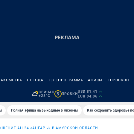
НАКОМСТВА
ПОГОДА
ТЕЛЕПРОГРАММА
АФИША
ГОРОСКОП
USD 81,41
СЕЙЧАС
5
ПРОБКИ
+28°C
EUR 94,06
м
Полная афиша на выходные в Нижнем
Как сохранить здоровье по
УШЕНИЕ АН-24 «АНГАРЫ» В АМУРСКОЙ ОБЛАСТИ