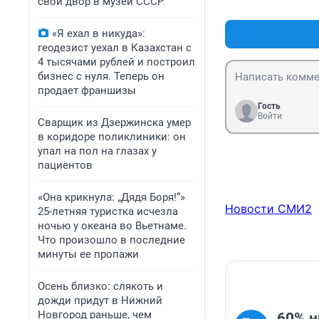
свой двор в музей СССР
«Я ехал в никуда»:
геодезист уехал в Казахстан с
4 тысячами рублей и построил
бизнес с нуля. Теперь он
продает франшизы
Гость
Войти
Сварщик из Дзержинска умер
в коридоре поликлиники: он
упал на пол на глазах у
пациентов
«Она крикнула: „Дядя Боря!“»
Новости СМИ2
25-летняя туристка исчезла
ночью у океана во Вьетнаме.
Что произошло в последние
минуты ее пропажи
Осень близко: слякоть и
дожди придут в Нижний
Новгород раньше, чем
60% 