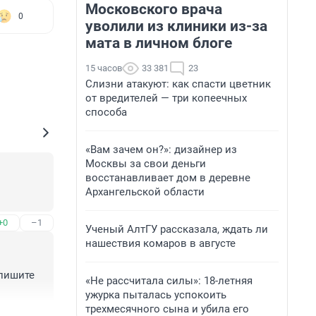
Московского врача
0
уволили из клиники из-за
мата в личном блоге
15 часов
33 381
23
Слизни атакуют: как спасти цветник
от вредителей — три копеечных
способа
«Вам зачем он?»: дизайнер из
Москвы за свои деньги
восстанавливает дом в деревне
Архангельской области
+0
–1
Ученый АлтГУ рассказала, ждать ли
нашествия комаров в августе
пишите 
«Не рассчитала силы»: 18-летняя
ужурка пыталась успокоить
трехмесячного сына и убила его
+0
–0