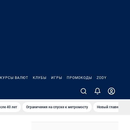
КУРСЫ ВАЛЮТ
КЛУБЫ
ИГРЫ
ПРОМОКОДЫ
ZODY
сле 40 лет
Ограничения на спуске к метромосту
Новый главный про