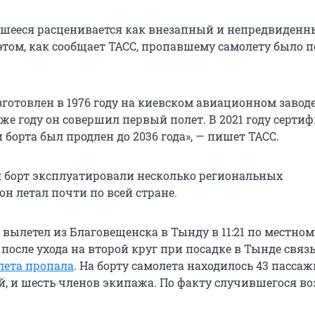
шееся расценивается как внезапный и непредвиден
этом, как сообщает ТАСС, пропавшему самолету было п
зготовлен в 1976 году на киевском авиационном завод
 же году он совершил первый полет. В 2021 году серти
 борта был продлен до 2036 года», — пишет ТАСС.
мя борт эксплуатировали несколько региональных
н летал почти по всей стране.
вылетел из Благовещенска в Тынду в 11:21 по местном
8 после ухода на второй круг при посадке в Тынде связ
лета пропала
. На борту самолета находилось 43 пассаж
ей, и шесть членов экипажа. По факту случившегося в