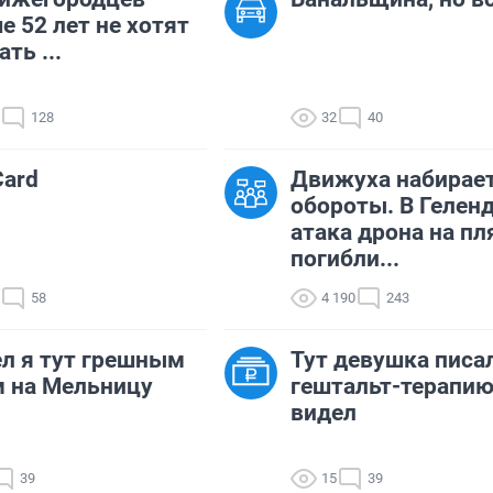
е 52 лет не хотят
ть ...
128
32
40
ard
Движуха набирае
обороты. В Гелен
атака дрона на пл
погибли...
58
4 190
243
л я тут грешным
Тут девушка писа
 на Мельницу
гештальт-терапию.
видел
39
15
39