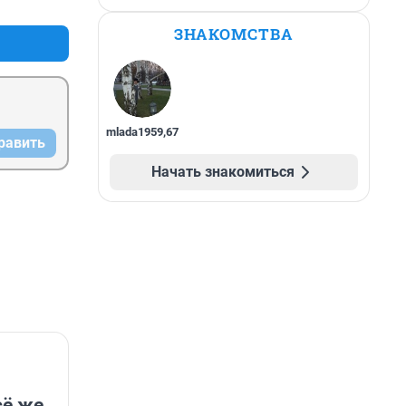
ЗНАКОМСТВА
mlada1959
,
67
равить
Начать знакомиться
ё же..