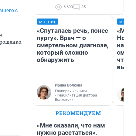
6 693
35
вшего с
МНЕНИЕ
МНЕНИ
«Спуталась речь, понес
«Мы в
я
пургу». Врач — о
Нолан
Ерощенко.
смертельном диагнозе,
настр
который сложно
смотр
обнаружить
чтобы
выгля
Ирина Волкова
Главврач клиники
«Реабилитация доктора
Волковой»
РЕКОМЕНДУЕМ
«Мне сказали, что нам
нужно расстаться».