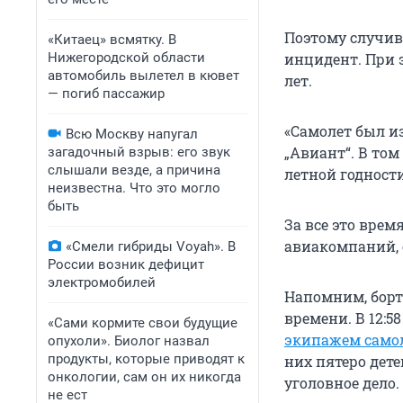
Поэтому случив
«Китаец» всмятку. В
Нижегородской области
инцидент. При 
автомобиль вылетел в кювет
лет.
— погиб пассажир
«Самолет был и
Всю Москву напугал
„Авиант“. В том
загадочный взрыв: его звук
слышали везде, а причина
летной годности
неизвестна. Что это могло
быть
За все это вре
авиакомпаний, о
«Смели гибриды Voyah». В
России возник дефицит
электромобилей
Напомним, борт 
времени. В 12:5
«Сами кормите свои будущие
экипажем само
опухоли». Биолог назвал
продукты, которые приводят к
них пятеро дет
онкологии, сам он их никогда
уголовное дело.
не ест