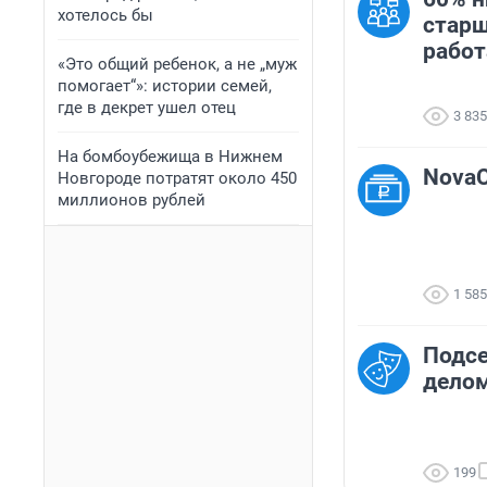
хотелось бы
старш
работа
«Это общий ребенок, а не „муж
помогает“»: истории семей,
где в декрет ушел отец
3 835
На бомбоубежища в Нижнем
NovaC
Новгороде потратят около 450
миллионов рублей
1 585
Подсе
делом
199