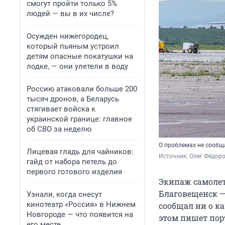
смогут пройти только 5%
людей — вы в их числе?
Осужден нижегородец,
который пьяным устроил
детям опасные покатушки на
лодке, — они улетели в воду
Россию атаковали больше 200
тысяч дронов, а Беларусь
стягивает войска к
украинской границе: главное
об СВО за неделю
О проблемах не сообщ
Лицевая гладь для чайников:
Источник: 
Олег Фёдоро
гайд от набора петель до
первого готового изделия
Экипаж самолет
Благовещенск —
Узнали, когда снесут
кинотеатр «Россия» в Нижнем
сообщал ни о ка
Новгороде — что появится на
этом пишет пор
его месте