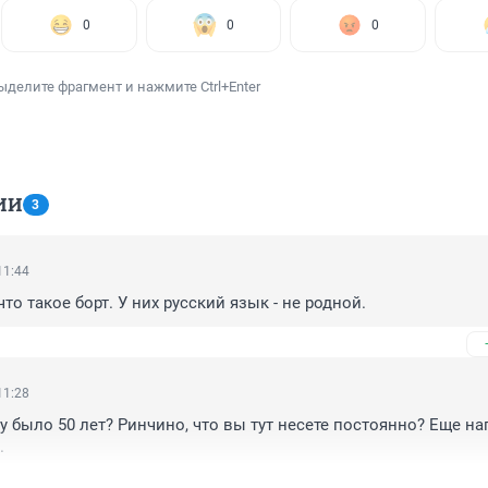
0
0
0
ыделите фрагмент и нажмите Ctrl+Enter
ИИ
3
11:44
что такое борт. У них русский язык - не родной.
11:28
у было 50 лет? Ринчино, что вы тут несете постоянно? Еще на
.