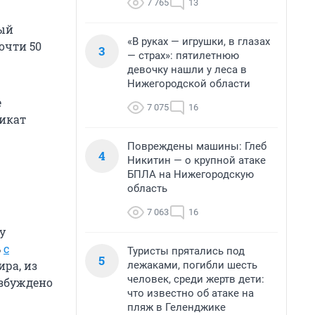
7 765
13
ный
«В руках — игрушки, в глазах
очти 50
3
— страх»: пятилетнюю
девочку нашли у леса в
Нижегородской области
е
7 075
16
фикат
Повреждены машины: Глеб
4
Никитин — о крупной атаке
БПЛА на Нижегородскую
область
7 063
16
у
ь
с
Туристы прятались под
5
ира, из
лежаками, погибли шесть
человек, среди жертв дети:
озбуждено
что известно об атаке на
пляж в Геленджике