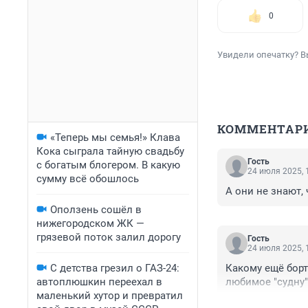
0
Увидели опечатку? В
КОММЕНТАР
«Теперь мы семья!» Клава
Кока сыграла тайную свадьбу
Гость
с богатым блогером. В какую
24 июля 2025, 
сумму всё обошлось
А они не знают, 
Оползень сошёл в
нижегородском ЖК —
грязевой поток залил дорогу
Гость
24 июля 2025, 
С детства грезил о ГАЗ-24:
Какому ещё борт
автоплюшкин переехал в
любимое "судну"
маленький хутор и превратил