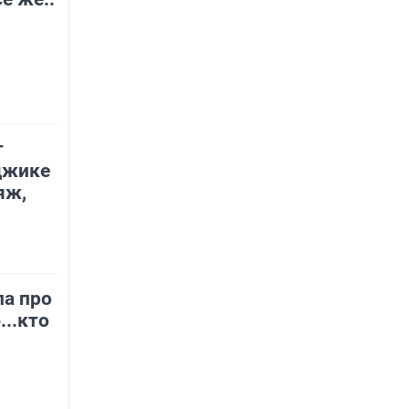
т
джике
яж,
ла про
..кто