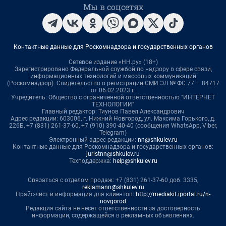
Мы в соцсетях
Контактные данные для Роскомнадзора и государственных органов
Сетевое издание «НН.ру» (18+)
Зарегистрировано Федеральной службой по надзору в сфере связи,
информационных технологий и массовых коммуникаций
(Роскомнадзор). Свидетельство о регистрации СМИ ЭЛ № ФС 77 — 84717
от 06.02.2023 г.
Учредитель: Общество с ограниченной ответственностью "ИНТЕРНЕТ
ТЕХНОЛОГИИ"
Главный редактор: Тиунов Павел Александрович
Адрес редакции: 603006, г. Нижний Новгород, ул. Максима Горького, д.
226Б, +7 (831) 261-37-60, +7 (910) 390-40-40 (сообщения WhatsApp, Viber,
Telegram)
Электронный адрес редакции:
nn@shkulev.ru
Контактные данные для Роскомнадзора и государственных органов:
juristnn@shkulev.ru
Техподдержка:
help@shkulev.ru
Связаться с отделом продаж: +7 (831) 261-37-60 доб. 3335,
reklamann@shkulev.ru
Прайс-лист и информация для клиентов:
http://mediakit.iportal.ru/n-
novgorod
Редакция сайта не несет ответственности за достоверность
информации, содержащейся в рекламных объявлениях.