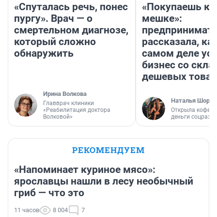
«Спуталась речь, понес
«Покупаешь ко
пургу». Врач — о
мешке»:
смертельном диагнозе,
предпринимат
который сложно
рассказала, как
обнаружить
самом деле ус
бизнес со скл
дешевых това
Ирина Волкова
Наталья Шорох
Главврач клиники
«Реабилитация доктора
Открыла кофейн
Волковой»
деньги соцразв
РЕКОМЕНДУЕМ
«Напоминает куриное мясо»:
ярославцы нашли в лесу необычный
гриб — что это
11 часов
8 004
7