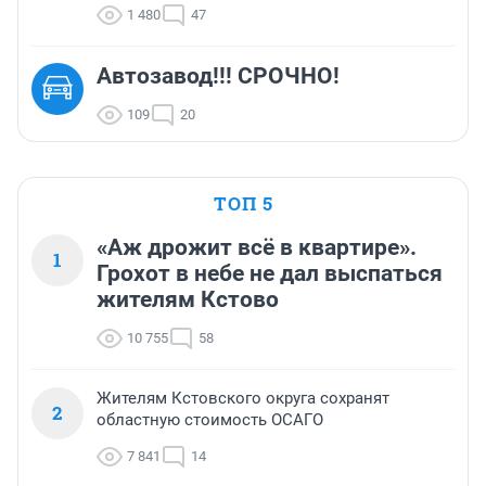
1 480
47
Автозавод!!! СРОЧНО!
109
20
ТОП 5
«Аж дрожит всё в квартире».
1
Грохот в небе не дал выспаться
жителям Кстово
10 755
58
Жителям Кстовского округа сохранят
2
областную стоимость ОСАГО
7 841
14