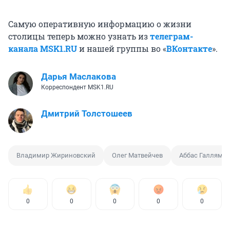
Самую оперативную информацию о жизни
столицы теперь можно узнать из
телеграм-
канала MSK1.RU
и нашей группы во «
ВКонтакте
».
Дарья Маслакова
Корреспондент MSK1.RU
Дмитрий Толстошеев
Владимир Жириновский
Олег Матвейчев
Аббас Галлямов
0
0
0
0
0