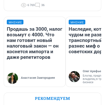
6 769
36
МНЕНИЕ
МНЕНИЕ
Продашь за 3000, налог
Наследие, кото
возьмут с 4000. Что
чудом не разва
нам готовит новый
транспортный 
налоговый закон — он
разнес миф о 
коснется импорта и
советских доро
даже репетиторов
Олег Арефьев
Блогер, предпри
Анастасия Завгородняя
владелец в тра
бизнесе
РЕКОМЕНДУЕМ