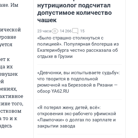
нутрициолог подсчитал
ане. Им
допустимое количество
чашек
огической
23 часа
14 266
15
уровне
«Было страшно столкнуться с
уется
полицией». Популярная блогерша из
Екатеринбурга честно рассказала об
отдыхе в Грузии
ет к
ща их
«Девчонки, вы испытываете судьбу»:
девушек
что творится в подпольной
ей
рюмочной на Березовой в Рязани —
вениях,
обзор YA62.RU
е активное
ине того,
«Я потерял жену, детей, всё»:
ростковом
откровения экс-рабочего уфимской
 то и к
«Лампочки» о долгах по зарплате и
здесь
закрытии завода