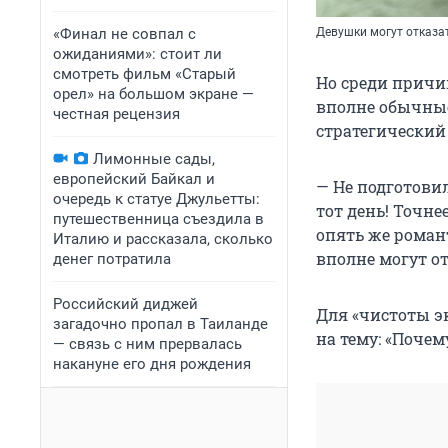
«Финал не совпал с
Девушки могут отказат
ожиданиями»: стоит ли
смотреть фильм «Старый
Но среди причин
орел» на большом экране —
вполне обычные
честная рецензия
стратегический 
Лимонные сады,
европейский Байкал и
— Не подготовил
очередь к статуе Джульетты:
тот день! Точне
путешественница съездила в
опять же роман
Италию и рассказала, сколько
вполне могут от
денег потратила
Российский диджей
Для «чистоты э
загадочно пропал в Таиланде
на тему: «Почем
— связь с ним прервалась
накануне его дня рождения