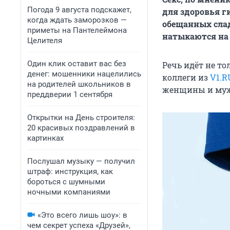
Погода 9 августа подскажет,
для здоровья г
когда ждать заморозков —
обещанных сла
приметы на Пантелеймона
натыкаются на 
Целителя
Один клик оставит вас без
Речь идёт не то
денег: мошенники нацелились
коллеги из
V1.R
на родителей школьников в
женщины и муж
преддверии 1 сентября
Открытки на День строителя:
20 красивых поздравлений в
картинках
Послушал музыку — получил
штраф: инструкция, как
бороться с шумными
ночными компаниями
«Это всего лишь шоу»: в
чем секрет успеха «Друзей»,