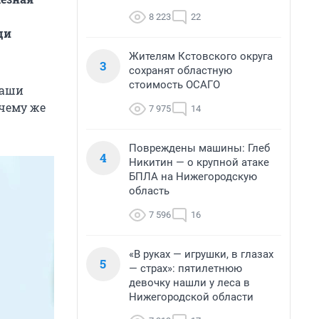
8 223
22
ди
Жителям Кстовского округа
3
сохранят областную
стоимость ОСАГО
Наши
очему же
7 975
14
Повреждены машины: Глеб
4
Никитин — о крупной атаке
БПЛА на Нижегородскую
область
7 596
16
«В руках — игрушки, в глазах
5
— страх»: пятилетнюю
девочку нашли у леса в
Нижегородской области