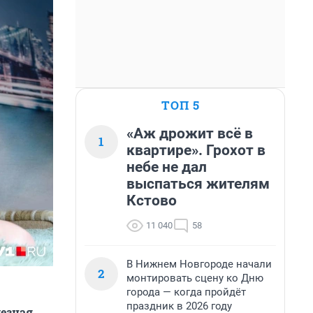
ТОП 5
«Аж дрожит всё в
1
квартире». Грохот в
небе не дал
выспаться жителям
Кстово
11 040
58
В Нижнем Новгороде начали
2
монтировать сцену ко Дню
города — когда пройдёт
праздник в 2026 году
лезная