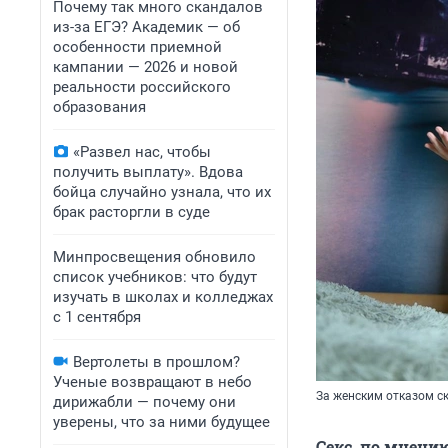
Почему так много скандалов
из-за ЕГЭ? Академик — об
особенности приемной
кампании — 2026 и новой
реальности российского
образования
«Развел нас, чтобы
получить выплату». Вдова
бойца случайно узнала, что их
брак расторгли в суде
Минпросвещения обновило
список учебников: что будут
изучать в школах и колледжах
с 1 сентября
Вертолеты в прошлом?
Ученые возвращают в небо
За женским отказом с
дирижабли — почему они
уверены, что за ними будущее
Секс, по мнени