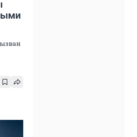
ы
выми
вызван