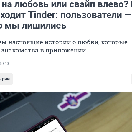
 на любовь или свайп влево?
ходит Tinder: пользователи —
го мы лишились
ем настоящие истории о любви, которые
о знакомства в приложении
5 810
арий