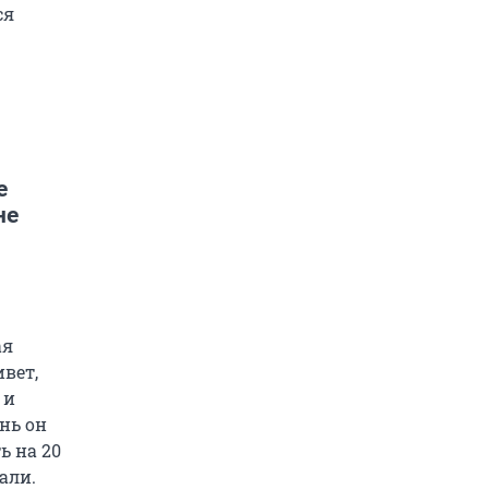
ся
е
не
ая
ивет,
 и
нь он
 на 20
али.