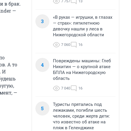
7 757
13
 в брак.
inder —
«В руках — игрушки, в глазах
3
— страх»: пятилетнюю
девочку нашли у леса в
Нижегородской области
7 060
16
по
Повреждены машины: Глеб
4
в. А то
Никитин — о крупной атаке
. И
БПЛА на Нижегородскую
 будешь
область
ругую,
7 040
16
мент, —
Туристы прятались под
5
лежаками, погибли шесть
человек, среди жертв дети:
что известно об атаке на
пляж в Геленджике