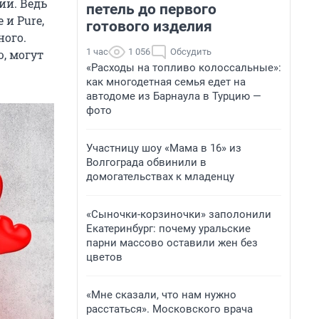
ии. Ведь
петель до первого
 и Pure,
готового изделия
ного.
1 час
1 056
Обсудить
ю, могут
«Расходы на топливо колоссальные»:
как многодетная семья едет на
автодоме из Барнаула в Турцию —
фото
Участницу шоу «Мама в 16» из
Волгограда обвинили в
домогательствах к младенцу
«Сыночки-корзиночки» заполонили
Екатеринбург: почему уральские
парни массово оставили жен без
цветов
«Мне сказали, что нам нужно
расстаться». Московского врача