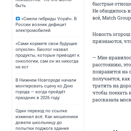
быстрые отноше
быть
Не обходилось и
всё, Match Grou
«Смели гибриды Voyah». В
России возник дефицит
электромобилей
Новость огорош
признаются, что
«Сами кормите свои будущие
опухоли». Биолог назвал
продукты, которые приводят к
— Мне нравилось
онкологии, сам он их никогда
расстоянию, это
не ест
понравится на с
получается, как
В Нижнем Новгороде начали
тратить на доро
монтировать сцену ко Дню
города — когда пройдёт
чтобы поехать н
праздник в 2026 году
рассказала мо
Один переход по ссылке
изменил всё. Как мошенники
довели школьницу до
попытки поджога здания