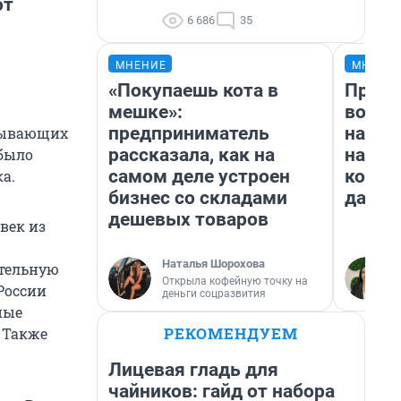
от
6 686
35
МНЕНИЕ
МНЕНИ
«Покупаешь кота в
Прода
мешке»:
возьм
предприниматель
нам г
язывающих
рассказала, как на
налог
 было
самом деле устроен
косне
а.
бизнес со складами
даже 
дешевых товаров
век из
Наталья Шорохова
ительную
Открыла кофейную точку на
России
деньги соцразвития
ные
РЕКОМЕНДУЕМ
. Также
Лицевая гладь для
чайников: гайд от набора