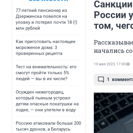
Санкции
77-летний пенсионер из
России у
Дзержинска повелся на
уловку и потерял почти 18 (!)
том, че
млн рублей
Рассказыва
Как приготовить настоящее
мороженое дома: 3
начались с
проверенных рецепта
10 мая 2023, 17:00
Тест на внимательность: его
смогут пройти только 5%
людей — вы в их числе?
1
коммент
Осужден нижегородец,
который пьяным устроил
детям опасные покатушки на
лодке, — они улетели в воду
Россию атаковали больше 200
тысяч дронов, а Беларусь