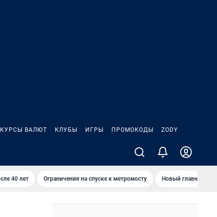
КУРСЫ ВАЛЮТ
КЛУБЫ
ИГРЫ
ПРОМОКОДЫ
ZODY
сле 40 лет
Ограничения на спуске к метромосту
Новый главный про