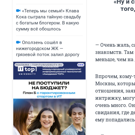
«Ну и 
того
«Теперь мы семья!» Клава
Кока сыграла тайную свадьбу
с богатым блогером. В какую
сумму всё обошлось
Оползень сошёл в
— Очень жаль, 
нижегородском ЖК —
знакомств. Там
грязевой поток залил дорогу
меньше, чем на 
РЕКЛАМА • TOPITUNIVERSITY.RU
Впрочем, кому-т
Москвы, которы
отношения, зая
интрижку, могут
очень много. Он
свидания, где д
ему попадались