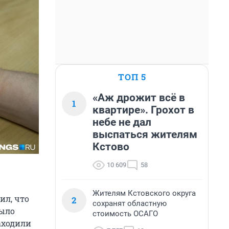
ТОП 5
«Аж дрожит всё в
1
квартире». Грохот в
небе не дал
выспаться жителям
Кстово
10 609
58
Жителям Кстовского округа
ил, что
2
сохранят областную
было
стоимость ОСАГО
аходили