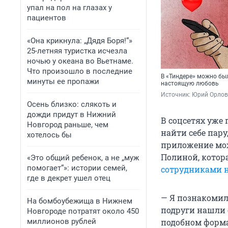
упал на пол на глазах у
пациентов
«Она крикнула: „Дядя Боря!“»
25-летняя туристка исчезла
ночью у океана во Вьетнаме.
Что произошло в последние
В «Тиндере» можно был
минуты ее пропажи
настоящую любовь
Источник: 
Юрий Орлов
Осень близко: слякоть и
дожди придут в Нижний
В соцсетях уже 
Новгород раньше, чем
найти себе пару
хотелось бы
приложение мож
Полиной, котор
«Это общий ребенок, а не „муж
помогает“»: истории семей,
сотрудниками 
где в декрет ушел отец
— Я познакомила
На бомбоубежища в Нижнем
подруги нашли 
Новгороде потратят около 450
миллионов рублей
подобном формат