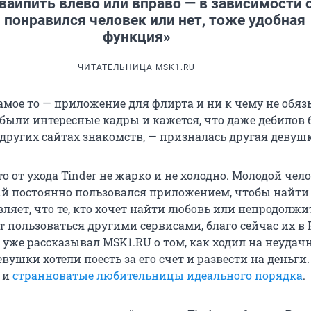
свайпить влево или вправо — в зависимости 
, понравился человек или нет, тоже удобная
функция»
ЧИТАТЕЛЬНИЦА MSK1.RU
самое то — приложение для флирта и ни к чему не об
 были интересные кадры и кажется, что даже дебилов
других сайтах знакомств, — призналась другая девушк
о от ухода Tinder не жарко и не холодно. Молодой чело
й постоянно пользовался приложением, чтобы найти
вляет, что те, кто хочет найти любовь или непродолж
 пользоваться другими сервисами, благо сейчас их в 
 уже рассказывал MSK1.RU о том, как ходил на неудач
евушки хотели поесть за его счет и развести на деньги
 и
странноватые любительницы идеального порядка
.