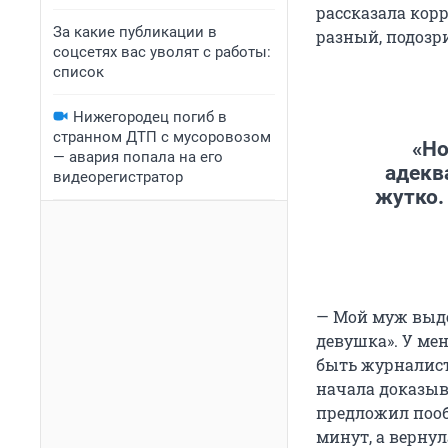
рассказала кор
За какие публикации в
разный, подозри
соцсетях вас уволят с работы:
список
Нижегородец погиб в
странном ДТП с мусоровозом
«Но
— авария попала на его
адекв
видеорегистратор
жутко.
— Мой муж выдел
девушка». У мен
быть журналист
начала доказыв
предложил пооб
минут, а вернул