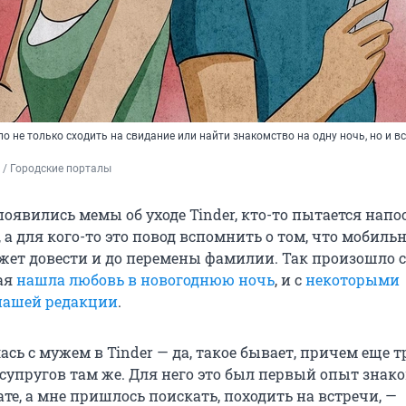
о не только сходить на свидание или найти знакомство на одну ночь, но и в
 / Городские порталы
появились мемы об уходе Tinder, кто-то пытается напо
, а для кого-то это повод вспомнить о том, что мобиль
ет довести и до перемены фамилии. Так произошло с
ая
нашла любовь в новогоднюю ночь
, и с
некоторыми
нашей редакции
.
сь с мужем в Tinder — да, такое бывает, причем еще 
супругов там же. Для него это был первый опыт знако
е, а мне пришлось поискать, походить на встречи, —