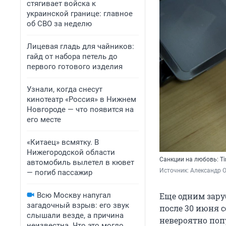
стягивает войска к
украинской границе: главное
об СВО за неделю
Лицевая гладь для чайников:
гайд от набора петель до
первого готового изделия
Узнали, когда снесут
кинотеатр «Россия» в Нижнем
Новгороде — что появится на
его месте
«Китаец» всмятку. В
Нижегородской области
Санкции на любовь: Ti
автомобиль вылетел в кювет
Источник: 
Александр 
— погиб пассажир
Всю Москву напугал
Еще одним зару
загадочный взрыв: его звук
после 30 июня 
слышали везде, а причина
невероятно поп
неизвестна. Что это могло