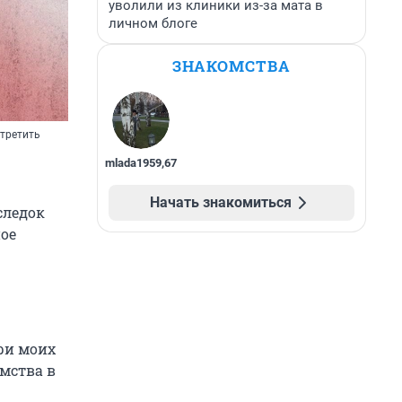
уволили из клиники из-за мата в
личном блоге
ЗНАКОМСТВА
стретить
mlada1959
,
67
Начать знакомиться
следок
ное
три моих
мства в