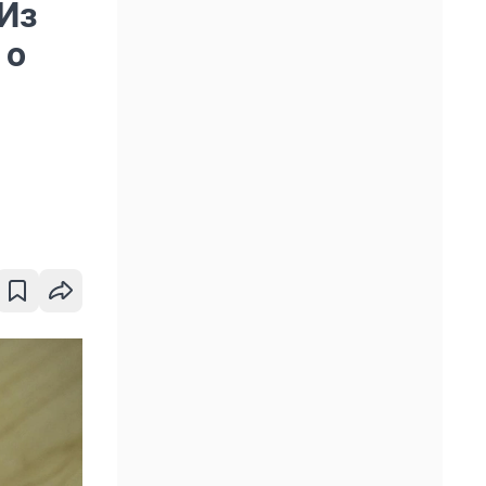
 Из
 о