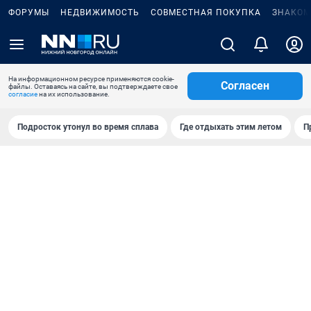
ФОРУМЫ
НЕДВИЖИМОСТЬ
СОВМЕСТНАЯ ПОКУПКА
ЗНАКОМ
На информационном ресурсе применяются cookie-
Согласен
файлы. Оставаясь на сайте, вы подтверждаете свое
согласие
на их использование.
Подросток утонул во время сплава
Где отдыхать этим летом
П