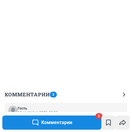
КОММЕНТАРИИ
3
Гость
18 сентября 2023, 21:55
3
У РПЦ столько бабла, что могут тысячу таких храмов 
Комментарии
за неделю отстроить ! Дядьке заняться нечем ?