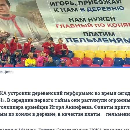
кинфеев
КА устроили деревенский перформанс во время сег
Н». В середине первого тайма они растянули огромн
голкипера армейцев Игоря Акинфеева. Фанаты пригл
ым по коням в деревне, в качестве платы — пельмени