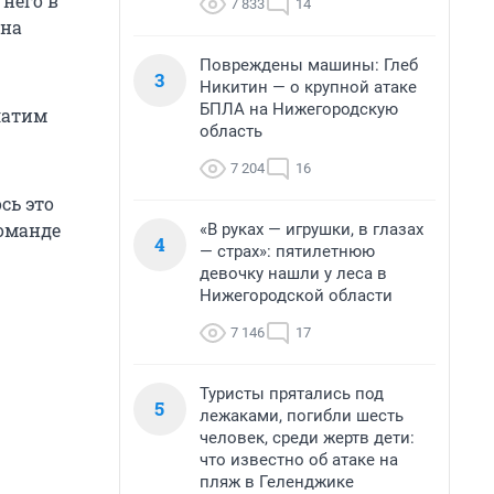
него в
7 833
14
 на
Повреждены машины: Глеб
3
Никитин — о крупной атаке
БПЛА на Нижегородскую
латим
область
7 204
16
сь это
команде
«В руках — игрушки, в глазах
4
— страх»: пятилетнюю
девочку нашли у леса в
Нижегородской области
7 146
17
Туристы прятались под
5
лежаками, погибли шесть
человек, среди жертв дети:
что известно об атаке на
пляж в Геленджике