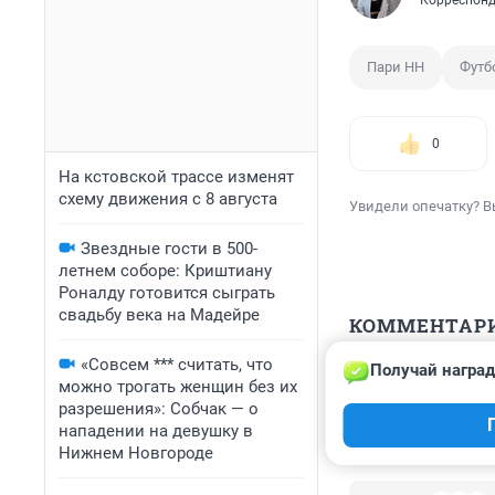
Корреспонд
Пари НН
Футб
0
На кстовской трассе изменят
схему движения с 8 августа
Увидели опечатку? В
Звездные гости в 500-
летнем соборе: Криштиану
Роналду готовится сыграть
свадьбу века на Мадейре
КОММЕНТАР
«Совсем *** считать, что
Получай наград
Гость
можно трогать женщин без их
6 ноября 2023,
разрешения»: Собчак — о
москва как обы
нападении на девушку в
Нижнем Новгороде