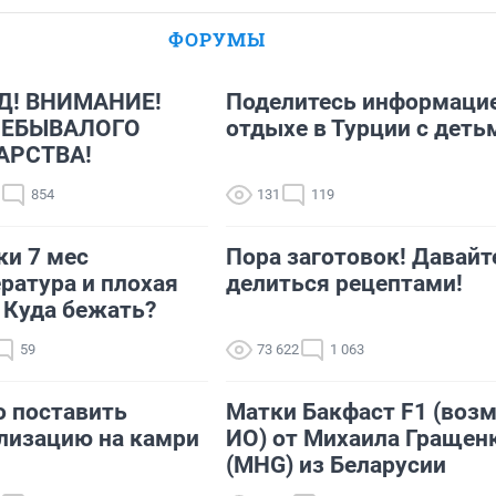
ФОРУМЫ
Д! ВНИМАНИЕ!
Поделитесь информацие
НЕБЫВАЛОГО
отдыхе в Турции с деть
АРСТВА!
854
131
119
ки 7 мес
Пора заготовок! Давайт
ратура и плохая
делиться рецептами!
 Куда бежать?
59
73 622
1 063
 поставить
Матки Бакфаст F1 (воз
лизацию на камри
ИО) от Михаила Гращен
(MHG) из Беларусии