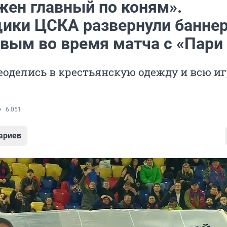
жен главный по коням».
ики ЦСКА развернули баннер
вым во время матча с «Пари
оделись в крестьянскую одежду и всю иг
6 051
ариев