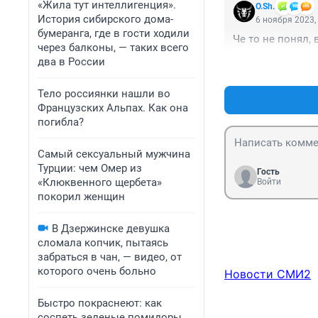
«Жила тут интеллигенция».
O.Sh.
История сибирского дома-
6 ноября 2023,
бумеранга, где в гости ходили
Че то не понял, 
через балконы, — таких всего
два в России
Тело россиянки нашли во
Французских Альпах. Как она
погибла?
Самый сексуальный мужчина
Турции: чем Омер из
Гость
«Клюквенного щербета»
Войти
покорил женщин
В Дзержинске девушка
сломала копчик, пытаясь
забраться в чан, — видео, от
которого очень больно
Новости СМИ2
Быстро покраснеют: как
соспеть зеленые помидоры