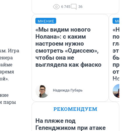
6 745
36
МНЕНИЕ
МНЕНИ
«Мы видим нового
«Нико
Нолана»: с каким
побед
настроем нужно
главн
смотреть «Одиссею»,
этого
м. Игра
чтобы она не
бьет 
ренера
выглядела как фиаско
прока
тайме
отзыв
 время
Нолан
ой».
Надежда Губарь
ение
и пары
РЕКОМЕНДУЕМ
На пляже под
Геленджиком при атаке