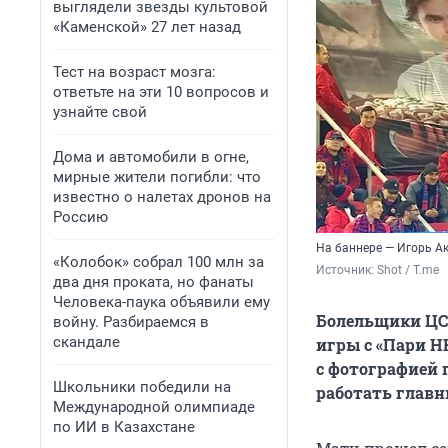
выглядели звезды культовой
«Каменской» 27 лет назад
Тест на возраст мозга:
ответьте на эти 10 вопросов и
узнайте свой
Дома и автомобили в огне,
мирные жители погибли: что
известно о налетах дронов на
Россию
На баннере — Игорь А
«Колобок» собрал 100 млн за
Источник: 
Shot / T.me
два дня проката, но фанаты
Человека-паука объявили ему
Болельщики ЦС
войну. Разбираемся в
скандале
игры с «Пари Н
с фотографией 
Школьники победили на
работать главн
Международной олимпиаде
по ИИ в Казахстане