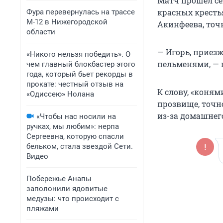
Матч прошел се
красных кресть
Фура перевернулась на трассе
М-12 в Нижегородской
Акинфеева, точн
области
— Игорь, приез
«Никого нельзя победить». О
пельменями, — 
чем главный блокбастер этого
года, который бьет рекорды в
прокате: честный отзыв на
К слову, «коням
«Одиссею» Нолана
прозвище, точно
из-за домашнег
«Чтобы нас носили на
ручках, мы любим»: нерпа
Сергеевна, которую спасли
бельком, стала звездой Сети.
Видео
Побережье Анапы
заполонили ядовитые
медузы: что происходит с
пляжами