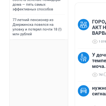
дома — пять самых
эффективных способов
77-летний пенсионер из
ГОРО
Дзержинска повелся на
АКТ 
уловку и потерял почти 18 (!)
ВАРВ
млн рублей
1 019
У доч
темпе
моча.
761
нужно
сигна