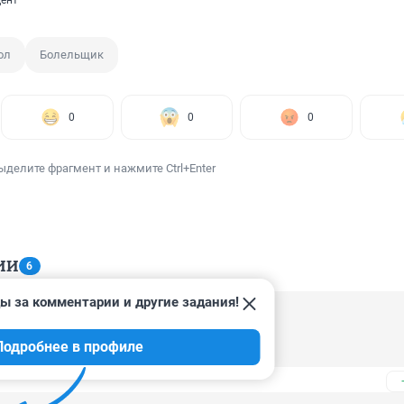
ент
ол
Болельщик
0
0
0
ыделите фрагмент и нажмите Ctrl+Enter
ИИ
6
ы за комментарии и другие задания!
 11:37
Подробнее в профиле
чно жирует