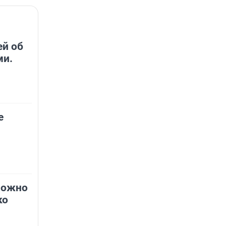
й об
ми.
е
можно
ко