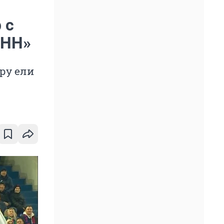
 с
 НН»
ру ели