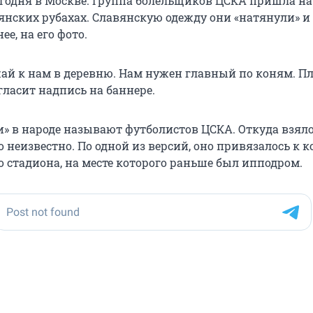
годня в Москве. Группа болельщиков ЦСКА пришла на 
янских рубахах. Славянскую одежду они «натянули» и
ее, на его фото.
жай к нам в деревню. Нам нужен главный по коням. П
гласит надпись на баннере.
и» в народе называют футболистов ЦСКА. Откуда взяло
 неизвестно. По одной из версий, оно привязалось к 
о стадиона, на месте которого раньше был ипподром.