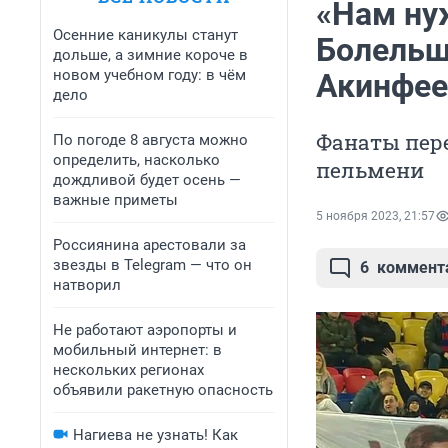
«Нам ну
Осенние каникулы станут
Болельщ
дольше, а зимние короче в
новом учебном году: в чём
Акинфее
дело
Фанаты пере
По погоде 8 августа можно
определить, насколько
пельмени
дождливой будет осень —
важные приметы
5 ноября 2023, 21:57
Россиянина арестовали за
звезды в Telegram — что он
6
коммент
натворил
Не работают аэропорты и
мобильный интернет: в
нескольких регионах
объявили ракетную опасность
Нагиева не узнать! Как