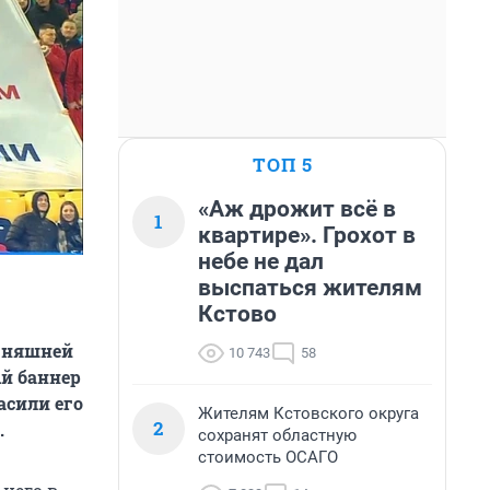
ТОП 5
«Аж дрожит всё в
1
квартире». Грохот в
небе не дал
выспаться жителям
Кстово
одняшней
10 743
58
ый баннер
асили его
Жителям Кстовского округа
2
.
сохранят областную
стоимость ОСАГО