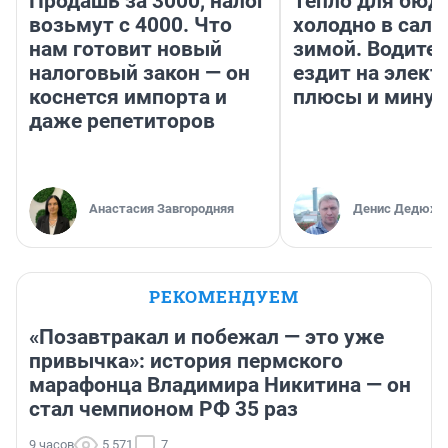
Продашь за 3000, налог
Тепло для бюд
возьмут с 4000. Что
холодно в сало
нам готовит новый
зимой. Водител
налоговый закон — он
ездит на элект
коснется импорта и
плюсы и мину
даже репетиторов
Анастасия Завгородняя
Денис Дедюхи
РЕКОМЕНДУЕМ
«Позавтракал и побежал — это уже
привычка»: история пермского
марафонца Владимира Никитина — он
стал чемпионом РФ 35 раз
9 часов
5 571
7