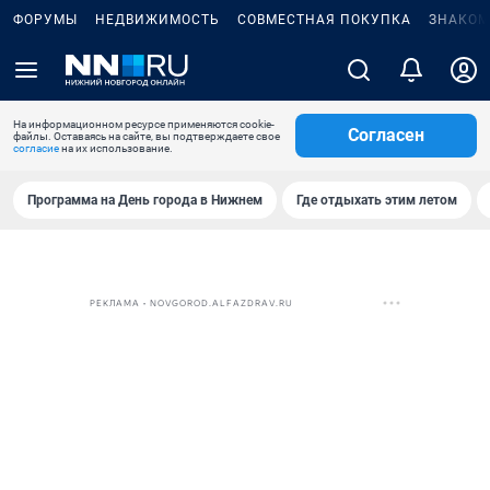
ФОРУМЫ
НЕДВИЖИМОСТЬ
СОВМЕСТНАЯ ПОКУПКА
ЗНАКОМ
На информационном ресурсе применяются cookie-
Согласен
файлы. Оставаясь на сайте, вы подтверждаете свое
согласие
на их использование.
Программа на День города в Нижнем
Где отдыхать этим летом
РЕКЛАМА • NOVGOROD.ALFAZDRAV.RU