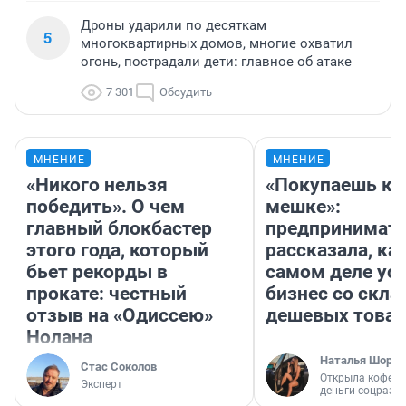
Дроны ударили по десяткам
5
многоквартирных домов, многие охватил
огонь, пострадали дети: главное об атаке
7 301
Обсудить
МНЕНИЕ
МНЕНИЕ
«Никого нельзя
«Покупаешь ко
победить». О чем
мешке»:
главный блокбастер
предпринимат
этого года, который
рассказала, как
бьет рекорды в
самом деле ус
прокате: честный
бизнес со скл
отзыв на «Одиссею»
дешевых това
Нолана
Наталья Шорох
Стас Соколов
Открыла кофейн
Эксперт
деньги соцразв