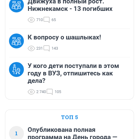
Движуха в полный рост.
Нижнекамск - 13 погибших
710
65
К вопросу о шашлыках!
231
143
У кого дети поступали в этом
году в ВУЗ, отпишитесь как
дела?
2 740
105
ТОП 5
Опубликована полная
1
программа на День города —