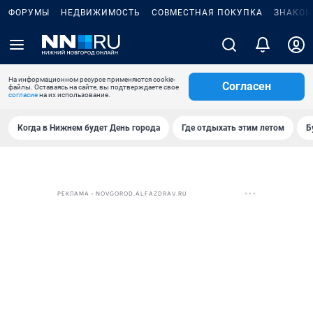
ФОРУМЫ
НЕДВИЖИМОСТЬ
СОВМЕСТНАЯ ПОКУПКА
ЗНАКОМ
На информационном ресурсе применяются cookie-
Согласен
файлы. Оставаясь на сайте, вы подтверждаете свое
согласие
на их использование.
Когда в Нижнем будет День города
Где отдыхать этим летом
Б
РЕКЛАМА • NOVGOROD.ALFAZDRAV.RU