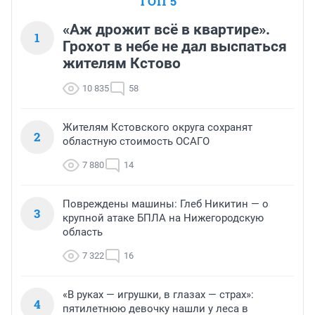
ТОП 5
«Аж дрожит всё в квартире».
1
Грохот в небе не дал выспаться
жителям Кстово
10 835
58
Жителям Кстовского округа сохранят
2
областную стоимость ОСАГО
7 880
14
Повреждены машины: Глеб Никитин — о
3
крупной атаке БПЛА на Нижегородскую
область
7 322
16
«В руках — игрушки, в глазах — страх»:
4
пятилетнюю девочку нашли у леса в