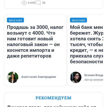
6 695
36
МНЕНИЕ
МНЕНИЕ
Продашь за 3000, налог
Мой банк меня
возьмут с 4000. Что
бережет. Журн
нам готовит новый
хотела снять 2
налоговый закон — он
тысяч, чтобы п
коснется импорта и
кредит, — к не
даже репетиторов
приехала служ
безопасности
Ксения Владим
Анастасия Завгородняя
Автор мнения
РЕКОМЕНДУЕМ