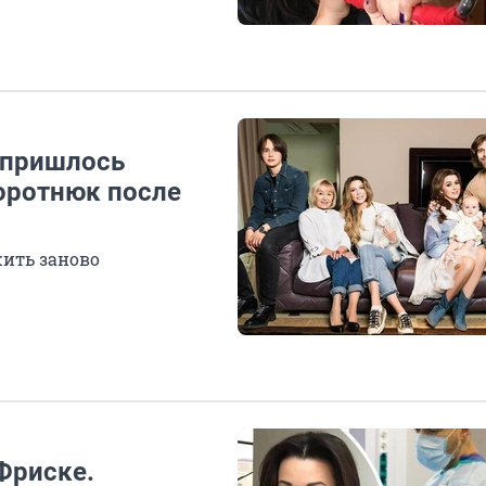
о пришлось
оротнюк после
жить заново
Фриске.