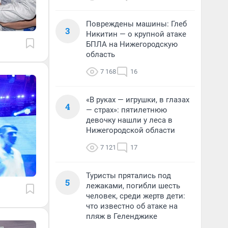
Повреждены машины: Глеб
3
Никитин — о крупной атаке
БПЛА на Нижегородскую
область
7 168
16
«В руках — игрушки, в глазах
4
— страх»: пятилетнюю
девочку нашли у леса в
Нижегородской области
7 121
17
Туристы прятались под
5
лежаками, погибли шесть
человек, среди жертв дети:
что известно об атаке на
пляж в Геленджике