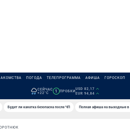
НАКОМСТВА
ПОГОДА
ТЕЛЕПРОГРАММА
АФИША
ГОРОСКОП
USD 82,17
СЕЙЧАС
1
ПРОБКИ
+22°C
EUR 94,84
Будет ли канатка безопасна после ЧП
Полная афиша на выходные в
ВОРОТНЮК