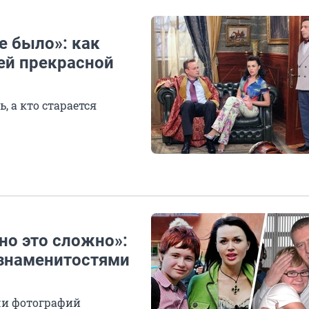
е было»: как
ей прекрасной
, а кто старается
но это сложно»:
 знаменитостями
чи фотографий