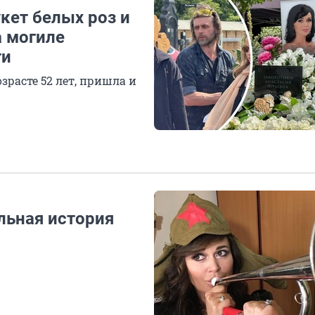
ет белых роз и
а могиле
ти
расте 52 лет, пришла и
ельная история