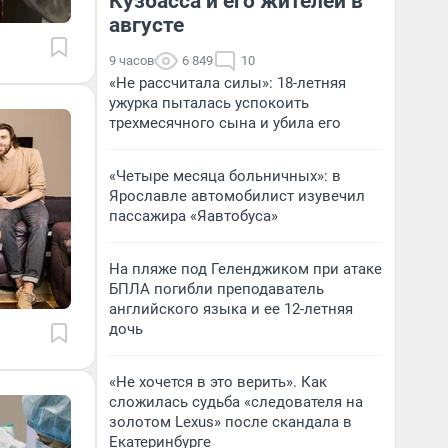
Кузбасса и его жителей в
августе
9 часов
6 849
10
«Не рассчитала силы»: 18-летняя
ужурка пыталась успокоить
трехмесячного сына и убила его
«Четыре месяца больничных»: в
Ярославле автомобилист изувечил
пассажира «Яавтобуса»
На пляже под Геленджиком при атаке
БПЛА погибли преподаватель
английского языка и ее 12-летняя
дочь
«Не хочется в это верить». Как
сложилась судьба «следователя на
золотом Lexus» после скандала в
Екатеринбурге