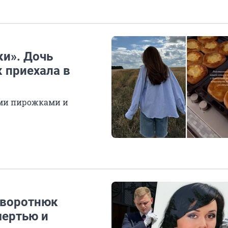
ки». Дочь
 приехала в
ми пирожками и
Заворотнюк
мертью и