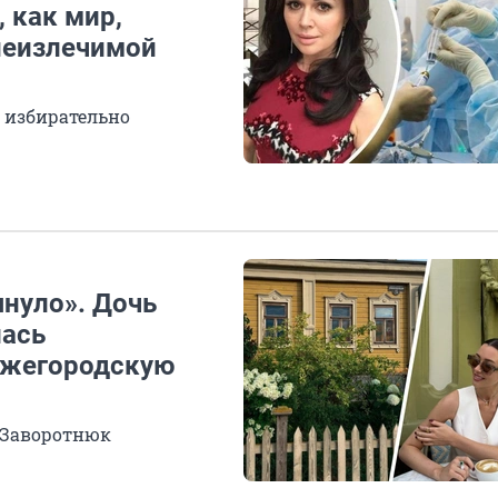
 как мир,
неизлечимой
 избирательно
януло». Дочь
лась
ижегородскую
 Заворотнюк