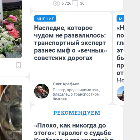
6 726
36
МНЕНИЕ
МНЕНИЕ
Наследие, которое
«Никог
чудом не развалилось:
победи
транспортный эксперт
главны
разнес миф о «вечных»
этого г
советских дорогах
бьет р
прокат
отзыв 
Нолана
Олег Арефьев
Блогер, предприниматель,
Ст
владелец в транспортном
Эк
бизнесе
РЕКОМЕНДУЕМ
«Плохо, как никогда до
этого»: таролог о судьбе