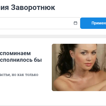
сия Заворотнюк
Примен
 Вспоминаем
исполнилось бы
стье, но как только