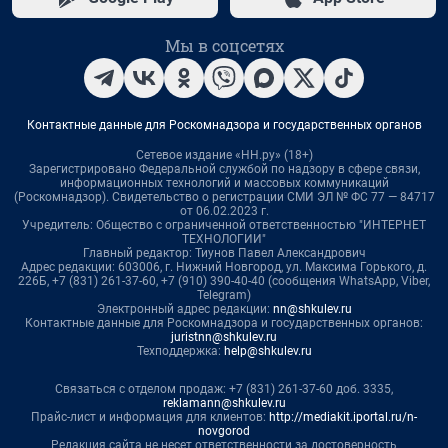
Мы в соцсетях
Контактные данные для Роскомнадзора и государственных органов
Сетевое издание «НН.ру» (18+)
Зарегистрировано Федеральной службой по надзору в сфере связи,
информационных технологий и массовых коммуникаций
(Роскомнадзор). Свидетельство о регистрации СМИ ЭЛ № ФС 77 — 84717
от 06.02.2023 г.
Учредитель: Общество с ограниченной ответственностью "ИНТЕРНЕТ
ТЕХНОЛОГИИ"
Главный редактор: Тиунов Павел Александрович
Адрес редакции: 603006, г. Нижний Новгород, ул. Максима Горького, д.
226Б, +7 (831) 261-37-60, +7 (910) 390-40-40 (сообщения WhatsApp, Viber,
Telegram)
Электронный адрес редакции:
nn@shkulev.ru
Контактные данные для Роскомнадзора и государственных органов:
juristnn@shkulev.ru
Техподдержка:
help@shkulev.ru
Связаться с отделом продаж: +7 (831) 261-37-60 доб. 3335,
reklamann@shkulev.ru
Прайс-лист и информация для клиентов:
http://mediakit.iportal.ru/n-
novgorod
Редакция сайта не несет ответственности за достоверность