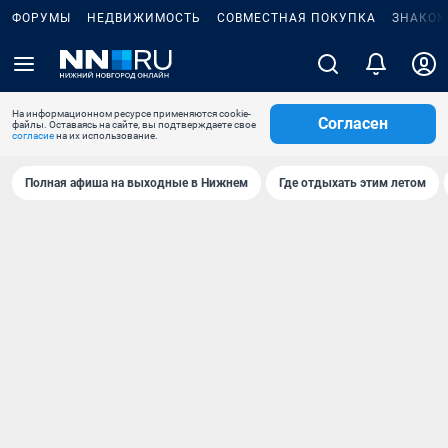
ФОРУМЫ
НЕДВИЖИМОСТЬ
СОВМЕСТНАЯ ПОКУПКА
ЗНАКОМ
На информационном ресурсе применяются cookie-
Согласен
файлы. Оставаясь на сайте, вы подтверждаете свое
согласие
на их использование.
Полная афиша на выходные в Нижнем
Где отдыхать этим летом