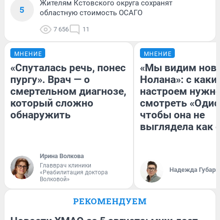
Жителям Кстовского округа сохранят
5
областную стоимость ОСАГО
7 656
11
МНЕНИЕ
МНЕНИЕ
«Спуталась речь, понес
«Мы видим нов
пургу». Врач — о
Нолана»: с каки
смертельном диагнозе,
настроем нужн
который сложно
смотреть «Одис
обнаружить
чтобы она не
выглядела как 
Ирина Волкова
Главврач клиники
Надежда Губарь
«Реабилитация доктора
Волковой»
РЕКОМЕНДУЕМ