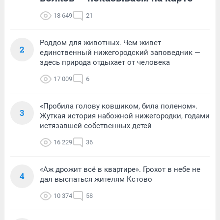
18 649
21
Роддом для животных. Чем живет
2
единственный нижегородский заповедник —
здесь природа отдыхает от человека
17 009
6
«Пробила голову ковшиком, била поленом».
3
Жуткая история набожной нижегородки, годами
истязавшей собственных детей
16 229
36
«Аж дрожит всё в квартире». Грохот в небе не
4
дал выспаться жителям Кстово
10 374
58