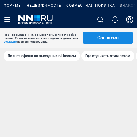
ФОРУМЫ
НЕДВИЖИМОСТЬ
СОВМЕСТНАЯ ПОКУПКА
ЗНАКОМ
На информационном ресурсе применяются cookie-
Согласен
файлы. Оставаясь на сайте, вы подтверждаете свое
согласие
на их использование.
Полная афиша на выходные в Нижнем
Где отдыхать этим летом