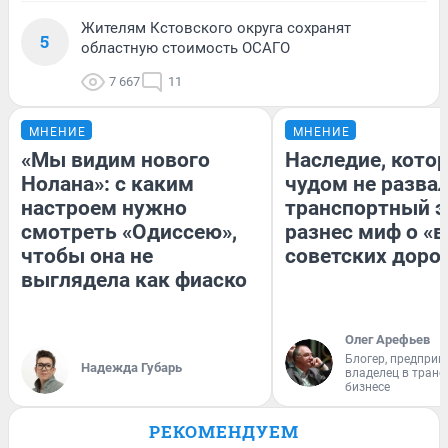
Жителям Кстовского округа сохранят
5
областную стоимость ОСАГО
7 667
11
МНЕНИЕ
МНЕНИЕ
«Мы видим нового
Наследие, кото
Нолана»: с каким
чудом не разва
настроем нужно
транспортный э
смотреть «Одиссею»,
разнес миф о «
чтобы она не
советских доро
выглядела как фиаско
Олег Арефьев
Блогер, предприн
Надежда Губарь
владелец в тран
бизнесе
РЕКОМЕНДУЕМ