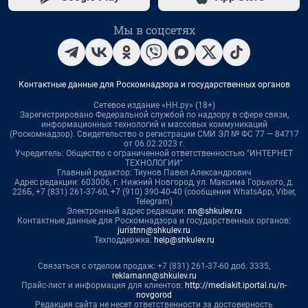
Мы в соцсетях
Контактные данные для Роскомнадзора и государственных органов
Сетевое издание «НН.ру» (18+)
Зарегистрировано Федеральной службой по надзору в сфере связи,
информационных технологий и массовых коммуникаций
(Роскомнадзор). Свидетельство о регистрации СМИ ЭЛ № ФС 77 — 84717
от 06.02.2023 г.
Учредитель: Общество с ограниченной ответственностью "ИНТЕРНЕТ
ТЕХНОЛОГИИ"
Главный редактор: Тиунов Павел Александрович
Адрес редакции: 603006, г. Нижний Новгород, ул. Максима Горького, д.
226Б, +7 (831) 261-37-60, +7 (910) 390-40-40 (сообщения WhatsApp, Viber,
Telegram)
Электронный адрес редакции:
nn@shkulev.ru
Контактные данные для Роскомнадзора и государственных органов:
juristnn@shkulev.ru
Техподдержка:
help@shkulev.ru
Связаться с отделом продаж: +7 (831) 261-37-60 доб. 3335,
reklamann@shkulev.ru
Прайс-лист и информация для клиентов:
http://mediakit.iportal.ru/n-
novgorod
Редакция сайта не несет ответственности за достоверность