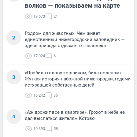
волков — показываем на карте
18 670
21
Роддом для животных. Чем живет
2
единственный нижегородский заповедник —
здесь природа отдыхает от человека
17 024
6
«Пробила голову ковшиком, била поленом».
3
Жуткая история набожной нижегородки, годами
истязавшей собственных детей
16 242
36
«Аж дрожит всё в квартире». Грохот в небе не
4
дал выспаться жителям Кстово
10 393
58