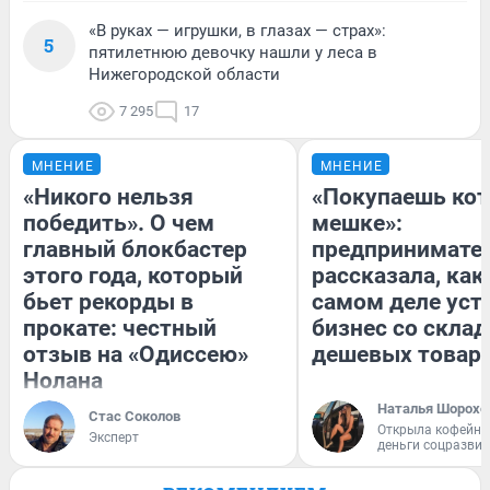
«В руках — игрушки, в глазах — страх»:
5
пятилетнюю девочку нашли у леса в
Нижегородской области
7 295
17
МНЕНИЕ
МНЕНИЕ
«Никого нельзя
«Покупаешь кот
победить». О чем
мешке»:
главный блокбастер
предпринимате
этого года, который
рассказала, как
бьет рекорды в
самом деле уст
прокате: честный
бизнес со скла
отзыв на «Одиссею»
дешевых товар
Нолана
Наталья Шорохо
Стас Соколов
Открыла кофейну
Эксперт
деньги соцразви