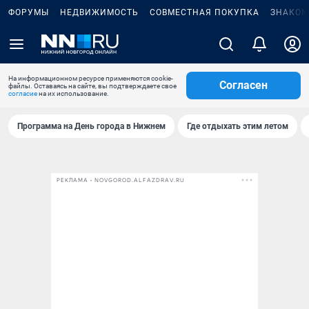
ФОРУМЫ
НЕДВИЖИМОСТЬ
СОВМЕСТНАЯ ПОКУПКА
ЗНАКОМ
На информационном ресурсе применяются cookie-
Согласен
файлы. Оставаясь на сайте, вы подтверждаете свое
согласие
на их использование.
Программа на День города в Нижнем
Где отдыхать этим летом
РЕКЛАМА • NOVGOROD.ALFAZDRAV.RU