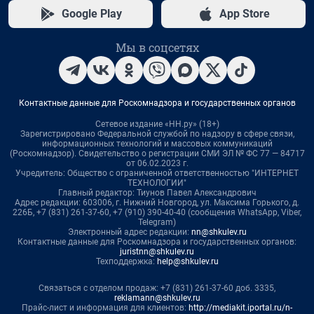
Google Play
App Store
Мы в соцсетях
Контактные данные для Роскомнадзора и государственных органов
Сетевое издание «НН.ру» (18+)
Зарегистрировано Федеральной службой по надзору в сфере связи,
информационных технологий и массовых коммуникаций
(Роскомнадзор). Свидетельство о регистрации СМИ ЭЛ № ФС 77 — 84717
от 06.02.2023 г.
Учредитель: Общество с ограниченной ответственностью "ИНТЕРНЕТ
ТЕХНОЛОГИИ"
Главный редактор: Тиунов Павел Александрович
Адрес редакции: 603006, г. Нижний Новгород, ул. Максима Горького, д.
226Б, +7 (831) 261-37-60, +7 (910) 390-40-40 (сообщения WhatsApp, Viber,
Telegram)
Электронный адрес редакции:
nn@shkulev.ru
Контактные данные для Роскомнадзора и государственных органов:
juristnn@shkulev.ru
Техподдержка:
help@shkulev.ru
Связаться с отделом продаж: +7 (831) 261-37-60 доб. 3335,
reklamann@shkulev.ru
Прайс-лист и информация для клиентов:
http://mediakit.iportal.ru/n-