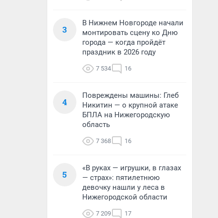
В Нижнем Новгороде начали
3
монтировать сцену ко Дню
города — когда пройдёт
праздник в 2026 году
7 534
16
Повреждены машины: Глеб
4
Никитин — о крупной атаке
БПЛА на Нижегородскую
область
7 368
16
«В руках — игрушки, в глазах
5
— страх»: пятилетнюю
девочку нашли у леса в
Нижегородской области
7 209
17