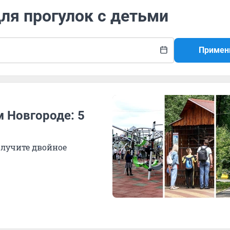
для прогулок с детьми
Примен
м Новгороде: 5
олучите двойное