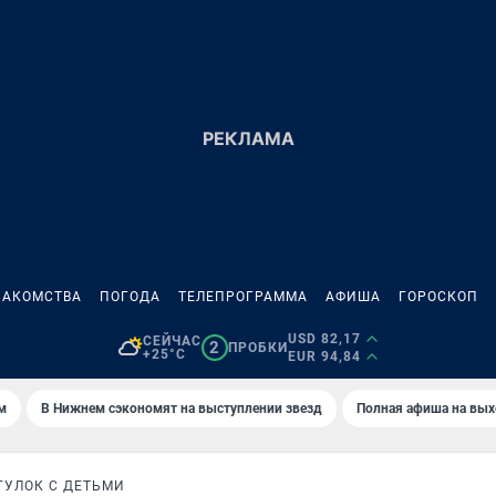
НАКОМСТВА
ПОГОДА
ТЕЛЕПРОГРАММА
АФИША
ГОРОСКОП
USD 82,17
СЕЙЧАС
2
ПРОБКИ
+25°C
EUR 94,84
м
В Нижнем сэкономят на выступлении звезд
Полная афиша на вы
ГУЛОК С ДЕТЬМИ