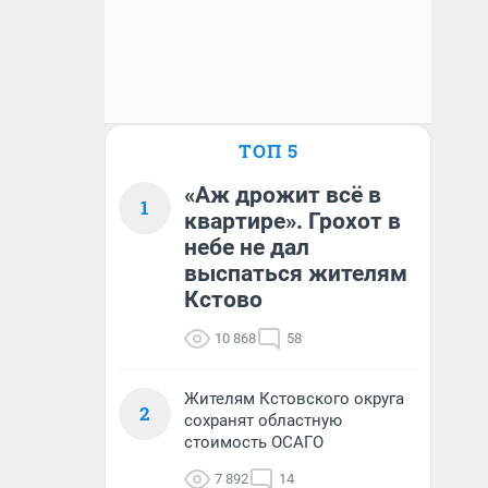
ТОП 5
«Аж дрожит всё в
1
квартире». Грохот в
небе не дал
выспаться жителям
Кстово
10 868
58
Жителям Кстовского округа
2
сохранят областную
стоимость ОСАГО
7 892
14