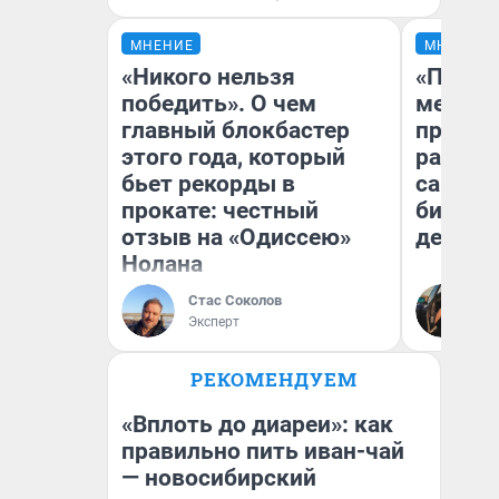
МНЕНИЕ
МНЕНИЕ
«Никого нельзя
«Покуп
победить». О чем
мешке»
главный блокбастер
предпр
этого года, который
рассказ
бьет рекорды в
самом 
прокате: честный
бизнес
отзыв на «Одиссею»
дешевы
Нолана
На
Стас Соколов
От
Эксперт
де
РЕКОМЕНДУЕМ
«Вплоть до диареи»: как
правильно пить иван-чай
— новосибирский