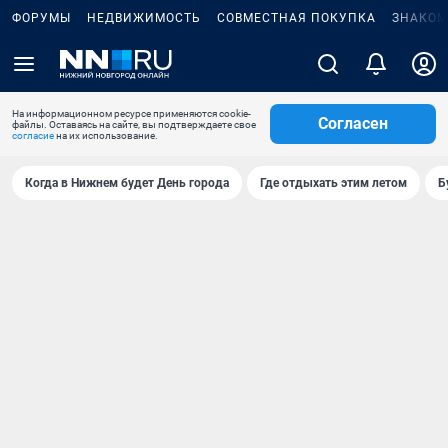
ФОРУМЫ
НЕДВИЖИМОСТЬ
СОВМЕСТНАЯ ПОКУПКА
ЗНАКОМ
На информационном ресурсе применяются cookie-
Согласен
файлы. Оставаясь на сайте, вы подтверждаете свое
согласие
на их использование.
Когда в Нижнем будет День города
Где отдыхать этим летом
Б