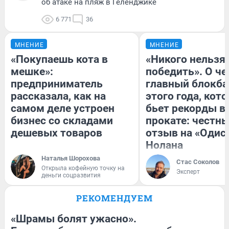
об атаке на пляж в Геленджике
6 771
36
МНЕНИЕ
МНЕНИЕ
«Покупаешь кота в
«Никого нельзя
мешке»:
победить». О ч
предприниматель
главный блокба
рассказала, как на
этого года, кот
самом деле устроен
бьет рекорды в
бизнес со складами
прокате: честн
дешевых товаров
отзыв на «Одис
Нолана
Наталья Шорохова
Стас Соколов
Открыла кофейную точку на
Эксперт
деньги соцразвития
РЕКОМЕНДУЕМ
«Шрамы болят ужасно».