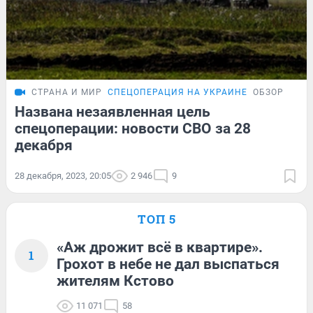
СТРАНА И МИР
СПЕЦОПЕРАЦИЯ НА УКРАИНЕ
ОБЗОР
Названа незаявленная цель
спецоперации: новости СВО за 28
декабря
28 декабря, 2023, 20:05
2 946
9
ТОП 5
«Аж дрожит всё в квартире».
1
Грохот в небе не дал выспаться
жителям Кстово
11 071
58