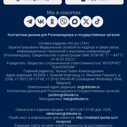
Мы в соцсетях
Контактные данные для Роскомнадзора и государственных органов
Сетевое издание «НН.ру» (18+)
Зарегистрировано Федеральной службой по надзору в сфере связи,
информационных технологий и массовых коммуникаций
(Роскомнадзор). Свидетельство о регистрации СМИ ЭЛ № ФС 77 — 84717
от 06.02.2023 г.
Учредитель: Общество с ограниченной ответственностью "ИНТЕРНЕТ
ТЕХНОЛОГИИ"
Главный редактор: Тиунов Павел Александрович
Адрес редакции: 603006, г. Нижний Новгород, ул. Максима Горького, д.
226Б, +7 (831) 261-37-60, +7 (910) 390-40-40 (сообщения WhatsApp, Viber,
Telegram)
Электронный адрес редакции:
nn@shkulev.ru
Контактные данные для Роскомнадзора и государственных органов:
juristnn@shkulev.ru
Техподдержка:
help@shkulev.ru
Связаться с отделом продаж: +7 (831) 261-37-60 доб. 3335,
reklamann@shkulev.ru
Прайс-лист и информация для клиентов:
http://mediakit.iportal.ru/n-
novgorod
Редакция сайта не несет ответственности за достоверность