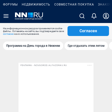
ФОРУМЫ
НЕДВИЖИМОСТЬ
СОВМЕСТНАЯ ПОКУПКА
ЗНАКОМ
На информационном ресурсе применяются cookie-
Согласен
файлы. Оставаясь на сайте, вы подтверждаете свое
согласие
на их использование.
Программа на День города в Нижнем
Где отдыхать этим летом
РЕКЛАМА • NOVGOROD.ALFAZDRAV.RU