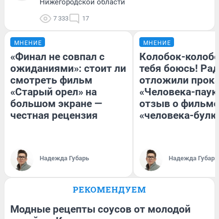
Нижегородской области
7 333
17
МНЕНИЕ
МНЕНИЕ
«Финал не совпал с
Колобок-колобо
ожиданиями»: стоит ли
тебя боюсь! Рад
смотреть фильм
отложили прок
«Старый орел» на
«Человека-паук
большом экране —
отзыв о фильме
честная рецензия
«человека-булк
Надежда Губарь
Надежда Губарь
РЕКОМЕНДУЕМ
Модные рецепты соусов от молодой