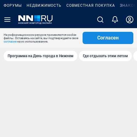
ФОРУМЫ
НЕДВИЖИМОСТЬ
СОВМЕСТНАЯ ПОКУПКА
ЗНАКОМ
На информационном ресурсе применяются cookie-
Согласен
файлы. Оставаясь на сайте, вы подтверждаете свое
согласие
на их использование.
Программа на День города в Нижнем
Где отдыхать этим летом