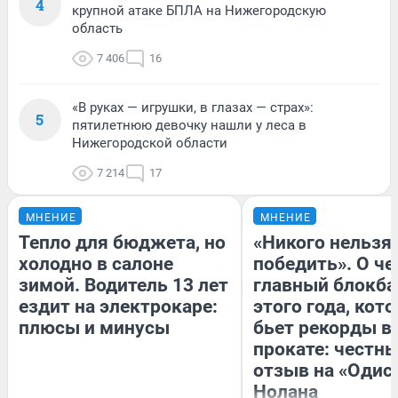
4
крупной атаке БПЛА на Нижегородскую
область
7 406
16
«В руках — игрушки, в глазах — страх»:
5
пятилетнюю девочку нашли у леса в
Нижегородской области
7 214
17
МНЕНИЕ
МНЕНИЕ
Тепло для бюджета, но
«Никого нельзя
холодно в салоне
победить». О ч
зимой. Водитель 13 лет
главный блокба
ездит на электрокаре:
этого года, кот
плюсы и минусы
бьет рекорды в
прокате: честн
отзыв на «Одис
Нолана