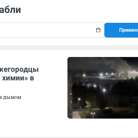
рабли
Примен
ижегородцы
 химии» в
ым дымом