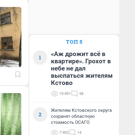
ТОП 5
«Аж дрожит всё в
1
квартире». Грохот в
небе не дал
выспаться жителям
Кстово
10 891
58
Жителям Кстовского округа
2
сохранят областную
стоимость ОСАГО
7 902
14