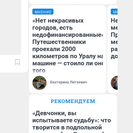
МНЕНИЕ
МНЕНИЕ
«Нет некрасивых
Не рас
городов, есть
медици
недофинансированные».
Привол
Путешественники
медуни
проехали 2000
раскры
километров по Уралу на
долгол
машине — стоило ли оно
того
Ни
Екатерина Литкевич
ре
РЕКОМЕНДУЕМ
«Девчонки, вы
испытываете судьбу»: что
творится в подпольной