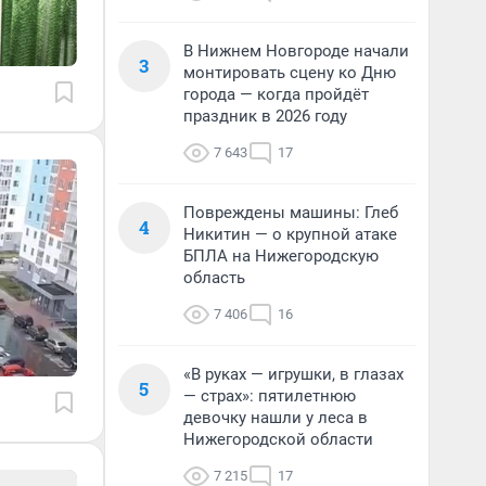
В Нижнем Новгороде начали
3
монтировать сцену ко Дню
города — когда пройдёт
праздник в 2026 году
7 643
17
Повреждены машины: Глеб
4
Никитин — о крупной атаке
БПЛА на Нижегородскую
область
7 406
16
«В руках — игрушки, в глазах
5
— страх»: пятилетнюю
девочку нашли у леса в
Нижегородской области
7 215
17