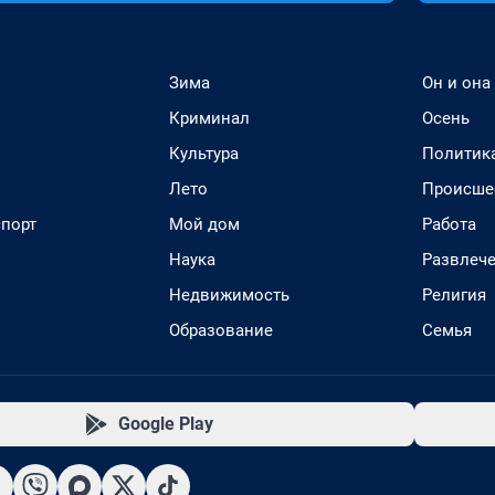
Зима
Он и она
Криминал
Осень
Культура
Политик
Лето
Происше
спорт
Мой дом
Работа
Наука
Развлеч
Недвижимость
Религия
Образование
Семья
Google Play