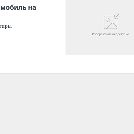
омобиль на
ртиры