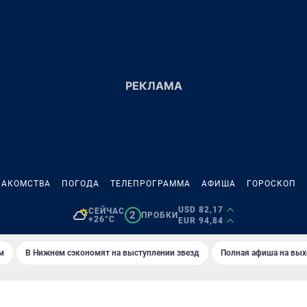
НАКОМСТВА
ПОГОДА
ТЕЛЕПРОГРАММА
АФИША
ГОРОСКОП
USD 82,17
СЕЙЧАС
2
ПРОБКИ
+26°C
EUR 94,84
м
В Нижнем сэкономят на выступлении звезд
Полная афиша на вы