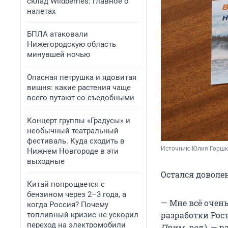
склад Wildberries: главное о
налетах
БПЛА атаковали
Нижегородскую область
минувшей ночью
Опасная петрушка и ядовитая
вишня: какие растения чаще
всего путают со съедобными
Концерт группы «Градусы» и
необычный театральный
фестиваль. Куда сходить в
Источник: 
Юлия Горшк
Нижнем Новгороде в эти
выходные
Остался доволе
Китай попрощается с
бензином через 2–3 года, а
— Мне всё очень
когда Россия? Почему
разработки Рост
топливный кризис не ускорил
переход на электромобили
Прим. ред
.), —