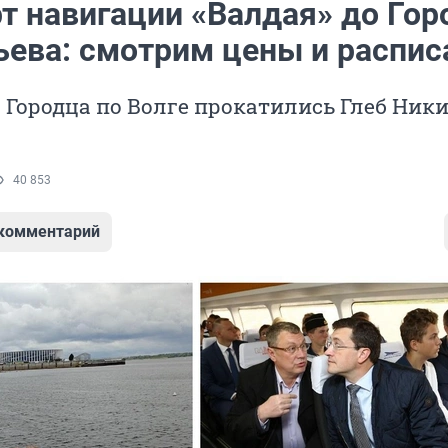
рт навигации «Валдая» до Гор
ьева: смотрим цены и распис
Городца по Волге прокатились Глеб Ник
40 853
 комментарий