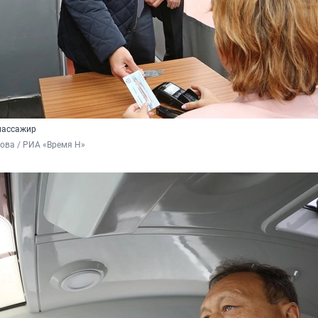
пассажир
ова / РИА «Время Н»