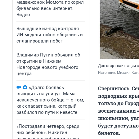
медвежонок Момота покорил
буквально весь интернет.
Видео
Вышедшие из-под контроля
ИИ-модели тайно общались и
спланировали побег
Владимир Путин объявил об
открытии в Нижнем
Дан старт навигации 
Новгороде нового учебного
Источник: 
Михаил Кан
центра
«Долго боялась
Свершилось. Се
выходить на улицу». Мама
подводных крыл
искалеченного бойца — о том,
только до Горо
как спасает сына, который
воспитанники «
разбился по пути к невесте
школьники, увл
будет доступно
«Пострадали четверо, среди
них ребенок». Никитин
билетов.
раскрыл подробности атаки