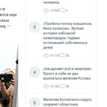
человека
о и
16 954
6
вится еще
новые
«Пробила голову ковшиком,
ки, —
3
била поленом». Жуткая
история набожной
нижегородки, годами
истязавшей собственных
детей
16 175
36
«Аж дрожит всё в квартире».
4
Грохот в небе не дал
выспаться жителям Кстово
10 180
58
Жителям Кстовского округа
5
сохранят областную