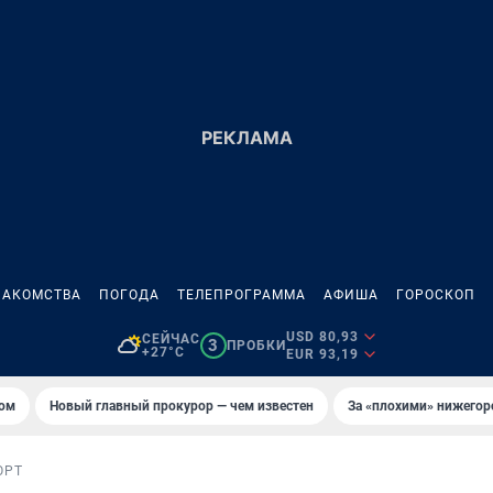
НАКОМСТВА
ПОГОДА
ТЕЛЕПРОГРАММА
АФИША
ГОРОСКОП
USD 80,93
СЕЙЧАС
3
ПРОБКИ
+27°C
EUR 93,19
том
Новый главный прокурор — чем известен
За «плохими» нижего
ОРТ