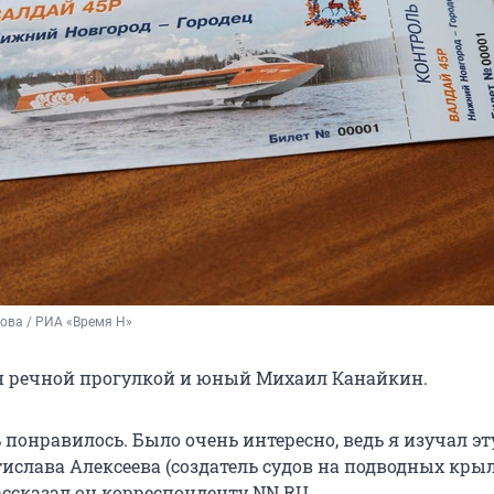
ова / РИА «Время Н»
н речной прогулкой и юный Михаил Канайкин.
 понравилось. Было очень интересно, ведь я изучал эт
ислава Алексеева (создатель судов на подводных крыл
 рассказал он корреспонденту NN.RU.