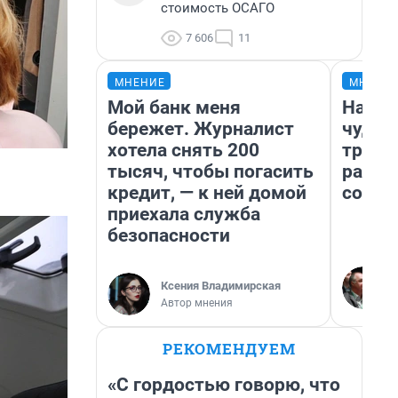
стоимость ОСАГО
7 606
11
МНЕНИЕ
МНЕНИ
Мой банк меня
Насле
бережет. Журналист
чудом
хотела снять 200
транс
тысяч, чтобы погасить
разне
кредит, — к ней домой
совет
приехала служба
безопасности
Ксения Владимирская
Автор мнения
РЕКОМЕНДУЕМ
«С гордостью говорю, что