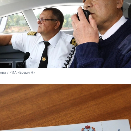
ова / РИА «Время Н»