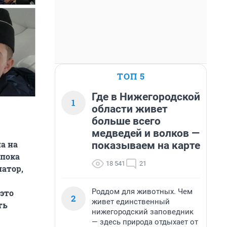
ТОП 5
Где в Нижегородской
1
области живет
больше всего
медведей и волков —
а на
показываем на карте
 пока
18 541
21
натор,
Роддом для животных. Чем
это
2
живет единственный
ть
нижегородский заповедник
— здесь природа отдыхает от