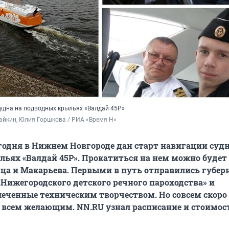
судна на подводных крыльях «Валдай 45Р»
айкин, Юлия Горшкова / РИА «Время Н»
годня в Нижнем Новгороде дан старт навигации судн
ьях «Валдай 45Р». Прокатиться на нем можно будет
дца и Макарьева. Первыми в путь отправились губер
Нижегородского детского речного пароходства» и
еченные техническим творчеством. Но совсем скоро 
 всем желающим. NN.RU узнал расписание и стоимос