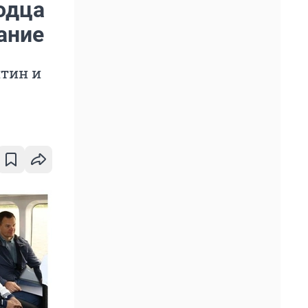
одца
ание
итин и