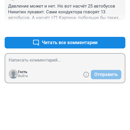
Давление может и нет. Но вот насчёт 25 автобусов 
Никитин лукавит. Сами кондуктора говорят 13 
автобусов. А насчёт т71 Каргина- побольше бы таких 
толковых предпринимателей и порядка было бы 
+0
–0
больше. Удачи ему и пожелание выиграть 
тендер(если таковой будет) и вернуться на маршрут.
Читать все комментарии
Гость
Отправить
Войти