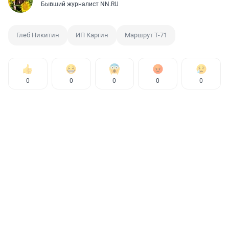
Бывший журналист NN.RU
Глеб Никитин
ИП Каргин
Маршрут Т-71
0
0
0
0
0