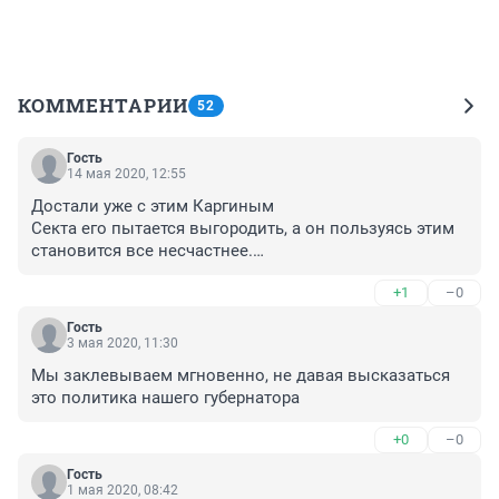
КОММЕНТАРИИ
52
Гость
14 мая 2020, 12:55
Достали уже с этим Каргиным

Секта его пытается выгородить, а он пользуясь этим 
становится все несчастнее.

в группе ВК, опять собираются на баррикады.

+1
–0
Почему работают другие маршрутки и не плачутся, что 
пассажиров меньше стало?

Гость
Сектанты доказывают с пеной у рта, что другие 
3 мая 2020, 11:30
маршрутчики срезают автобусы. 49 ходит часто к 
Мы заклевываем мгновенно, не давая высказаться 
примеру. Может Лидер Транс и его руководители 
это политика нашего губернатора
оказались не бизнесменами, а хапугами (35 рублей за 
проезд налом, наличку кто-то отменял?). Может пора 
+0
–0
расписаться что мол, да, обосрались - не смогли 
вытащить бизнес?
Гость
1 мая 2020, 08:42