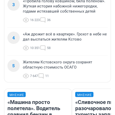
«Пробила голову ковшиком, била поленом».
3
Жуткая история набожной нижегородки,
годами истязавшей собственных детей
16 223
36
«Аж дрожит всё в квартире». Грохот в небе не
4
дал выспаться жителям Кстово
10 351
58
Жителям Кстовского округа сохранят
5
областную стоимость ОСАГО
7 647
11
МНЕНИЕ
МНЕНИЕ
«Машина просто
«Сливочное пи
полетела». Водитель
разочаровало»
сравнил бензин в
туристы запла