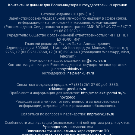
Контактные данные для Роскомнадзора и государственных органов
Сетевое издание «НН.ру» (18+)
Зарегистрировано Федеральной службой по надзору в сфере связи,
информационных технологий и массовых коммуникаций
(Роскомнадзор). Свидетельство о регистрации СМИ ЭЛ № ФС 77 — 84717
от 06.02.2023 г.
Учредитель: Общество с ограниченной ответственностью "ИНТЕРНЕТ
ТЕХНОЛОГИИ"
Главный редактор: Тиунов Павел Александрович
Адрес редакции: 603006, г. Нижний Новгород, ул. Максима Горького, д.
226Б, +7 (831) 261-37-60, +7 (910) 390-40-40 (сообщения WhatsApp, Viber,
Telegram)
Электронный адрес редакции:
nn@shkulev.ru
Контактные данные для Роскомнадзора и государственных органов:
juristnn@shkulev.ru
Техподдержка:
help@shkulev.ru
Связаться с отделом продаж: +7 (831) 261-37-60 доб. 3335,
reklamann@shkulev.ru
Прайс-лист и информация для клиентов:
http://mediakit.iportal.ru/n-
novgorod
Редакция сайта не несет ответственности за достоверность
информации, содержащейся в рекламных объявлениях.
Связаться по вопросам партнёрства:
nnpr@shkulev.ru
Особенности эксплуатации (использования) веб-портала регулируются:
Руководством пользователя
Описанием функциональных характеристик ПО