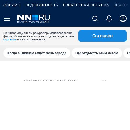
ФОРУМЫ
НЕДВИЖИМОСТЬ
СОВМЕСТНАЯ ПОКУПКА
ЗНАКОМ
На информационном ресурсе применяются cookie-
Согласен
файлы. Оставаясь на сайте, вы подтверждаете свое
согласие
на их использование.
Когда в Нижнем будет День города
Где отдыхать этим летом
Б
РЕКЛАМА • NOVGOROD.ALFAZDRAV.RU