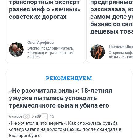
транспортный эксперт
предпринимат
разнес миф о «вечных»
рассказала, как
советских дорогах
самом деле ус
бизнес со скл
дешевых това
Олег Арефьев
Наталья Шорох
Блогер, предприниматель,
владелец в транспортном
Открыла кофейн
бизнесе
деньги соцразв
РЕКОМЕНДУЕМ
«Не рассчитала силы»: 18-летняя
ужурка пыталась успокоить
трехмесячного сына и убила его
6 часов
5 989
15
«Не хочется в это верить». Как сложилась судьба
«следователя на золотом Lexus» после скандала в
Екатеринбурге