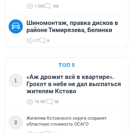
1 235
168
Шиномонтаж, правка дисков в
районе Тимирязева, Белинки
17
6
ТОП 5
«Аж дрожит всё в квартире».
1
Грохот в небе не дал выспаться
жителям Кстово
10 787
58
Жителям Кстовского округа сохранят
2
областную стоимость ОСАГО