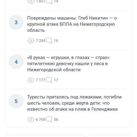
7 857
14
Повреждены машины: Глеб Никитин — о
3
крупной атаке БПЛА на Нижегородскую
область
7 284
16
«В руках — игрушки, в глазах — страх»:
4
пятилетнюю девочку нашли у леса в
Нижегородской области
7 177
17
Туристы прятались под лежаками, погибли
5
шесть человек, среди жертв дети: что
известно об атаке на пляж в Геленджике
6 769
36