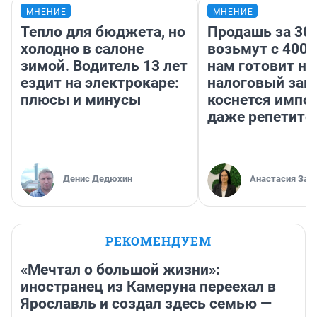
МНЕНИЕ
МНЕНИЕ
Тепло для бюджета, но
Продашь за 300
холодно в салоне
возьмут с 4000
зимой. Водитель 13 лет
нам готовит н
ездит на электрокаре:
налоговый зако
плюсы и минусы
коснется импор
даже репетито
Денис Дедюхин
Анастасия Зав
РЕКОМЕНДУЕМ
«Мечтал о большой жизни»:
иностранец из Камеруна переехал в
Ярославль и создал здесь семью —