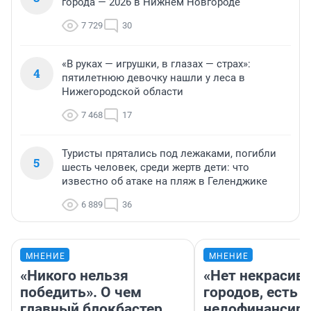
города — 2026 в Нижнем Новгороде
7 729
30
«В руках — игрушки, в глазах — страх»:
4
пятилетнюю девочку нашли у леса в
Нижегородской области
7 468
17
Туристы прятались под лежаками, погибли
5
шесть человек, среди жертв дети: что
известно об атаке на пляж в Геленджике
6 889
36
МНЕНИЕ
МНЕНИЕ
«Никого нельзя
«Нет некрасив
победить». О чем
городов, есть
главный блокбастер
недофинансиро