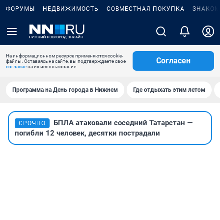
ФОРУМЫ
НЕДВИЖИМОСТЬ
СОВМЕСТНАЯ ПОКУПКА
ЗНАКОМ
На информационном ресурсе применяются cookie-
Согласен
файлы. Оставаясь на сайте, вы подтверждаете свое
согласие
на их использование.
Программа на День города в Нижнем
Где отдыхать этим летом
БПЛА атаковали соседний Татарстан —
СРОЧНО
погибли 12 человек, десятки пострадали