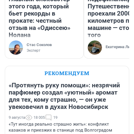
этого года, который
Путешественн
бьет рекорды в
проехали 2000
прокате: честный
километров по 
отзыв на «Одиссею»
машине — стои
Нолана
того
Стас Соколов
Екатерина Лит
Эксперт
РЕКОМЕНДУЕМ
«Протянуть руку помощи»: незрячий
парфюмер создал «уютный» аромат
для тех, кому страшно, — он уже
увековечил в духах Новосибирск
9 августа
18 005
19
«Тут иногда реально страшно жить»: конфликт
казаков и приезжих в станице под Волгоградом