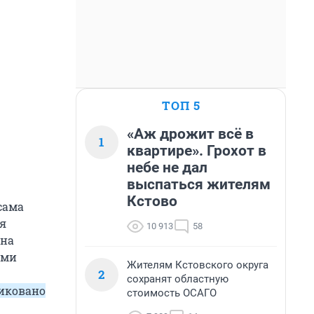
ТОП 5
«Аж дрожит всё в
1
квартире». Грохот в
небе не дал
выспаться жителям
Кстово
сама
я
10 913
58
ина
ыми
Жителям Кстовского округа
2
сохранят областную
ликовано
стоимость ОСАГО