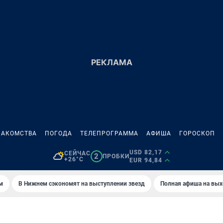
НАКОМСТВА
ПОГОДА
ТЕЛЕПРОГРАММА
АФИША
ГОРОСКОП
USD 82,17
СЕЙЧАС
2
ПРОБКИ
+26°C
EUR 94,84
м
В Нижнем сэкономят на выступлении звезд
Полная афиша на вы