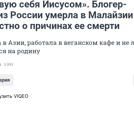
вую себя Иисусом». Блогер-
из России умерла в Малайзии
стно о причинах ее смерти
в Азии, работала в веганском кафе и не
ся на родину
3 093
ария
узить VIQEO