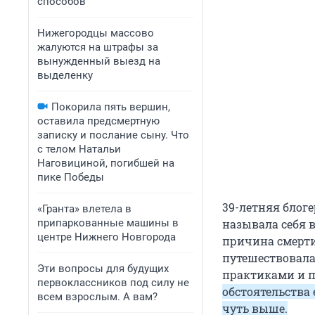
способов
Нижегородцы массово
жалуются на штрафы за
вынужденный выезд на
выделенку
Покорила пять вершин,
оставила предсмертную
записку и послание сыну. Что
с телом Натальи
Наговициной, погибшей на
пике Победы
39-летняя блоге
«Гранта» влетела в
припаркованные машины в
называла себя в
центре Нижнего Новгорода
причина смерти
путешествовала
Эти вопросы для будущих
практиками и п
первоклассников под силу не
обстоятельства 
всем взрослым. А вам?
чуть выше.