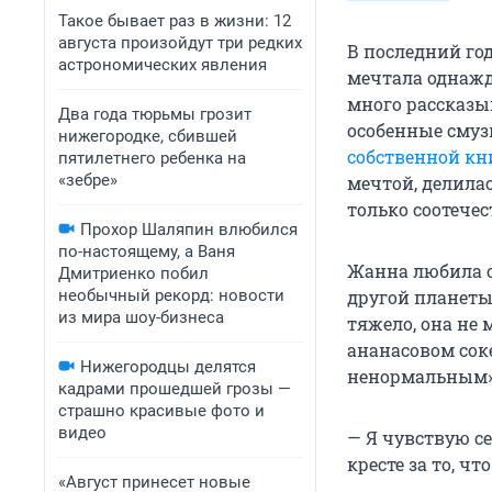
Такое бывает раз в жизни: 12
августа произойдут три редких
В последний го
астрономических явления
мечтала однажд
много рассказыв
Два года тюрьмы грозит
особенные смуз
нижегородке, сбившей
собственной кн
пятилетнего ребенка на
«зебре»
мечтой, делила
только соотече
Прохор Шаляпин влюбился
по-настоящему, а Ваня
Жанна любила с
Дмитриенко побил
необычный рекорд: новости
другой планеты
из мира шоу-бизнеса
тяжело, она не 
ананасовом соке
Нижегородцы делятся
ненормальным»
кадрами прошедшей грозы —
страшно красивые фото и
видео
— Я чувствую се
кресте за то, ч
«Август принесет новые