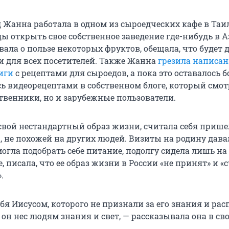
д Жанна работала в одном из сыроедческих кафе в Таи
ы открыть свое собственное заведение где-нибудь в А
ала о пользе некоторых фруктов, обещала, что будет 
и для всех посетителей. Также Жанна
грезила написа
иги
с рецептами для сыроедов, а пока это оставалось 
сь видеорецептами в собственном блоге, который смот
ственники, но и зарубежные пользователи.
вой нестандартный образ жизни, считала себя прише
, не похожей на других людей. Визиты на родину дава
могла подобрать себе питание, подолгу сидела лишь на
, писала, что ее образ жизни в России «не принят» и «
.
бя Иисусом, которого не признали за его знания и рас
то он нес людям знания и свет, — рассказывала она в сво