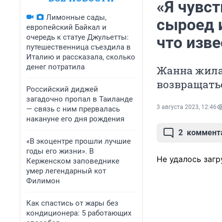
«Я чувст
Лимонные сады,
сыроед 
европейский Байкал и
очередь к статуе Джульетты:
что изве
путешественница съездила в
Италию и рассказала, сколько
денег потратила
Жанна жила 
возвращать
Российский диджей
загадочно пропал в Таиланде
3 августа 2023, 12:46
— связь с ним прервалась
накануне его дня рождения
2
коммент
«В экоцентре прошли лучшие
годы его жизни». В
Не удалось загр
Керженском заповеднике
умер легендарный кот
Филимон
Как спастись от жары без
кондиционера: 5 работающих