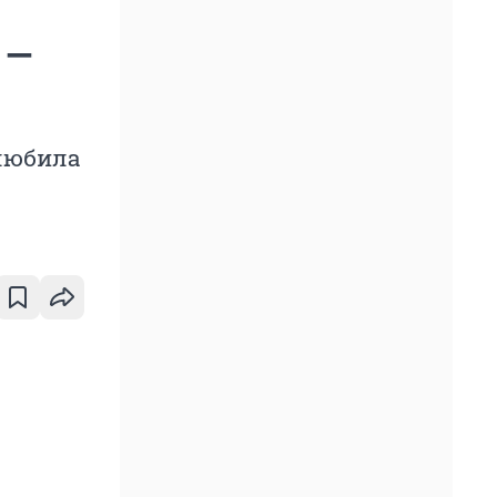
 —
 любила