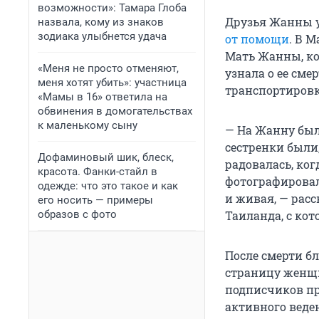
возможности»: Тамара Глоба
Друзья Жанны 
назвала, кому из знаков
зодиака улыбнется удача
от помощи
. В 
Мать Жанны, ко
«Меня не просто отменяют,
узнала о ее сме
меня хотят убить»: участница
транспортировк
«Мамы в 16» ответила на
обвинения в домогательствах
к маленькому сыну
— На Жанну было
сестренки были,
Дофаминовый шик, блеск,
радовалась, ког
красота. Фанки-стайл в
фотографировал
одежде: что это такое и как
и живая, — рас
его носить — примеры
образов с фото
Таиланда, с кот
После смерти б
страницу женщи
подписчиков пр
активного веде