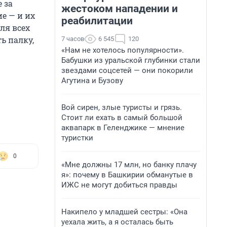
 за
жестоком нападении и
е — и их
реабилитации
ля всех
ь палку,
7 часов
6 545
120
«Нам не хотелось популярности».
Бабушки из уральской глубинки стали
звездами соцсетей — они покорили
Агутина и Бузову
Вой сирен, злые туристы и грязь.
Стоит ли ехать в самый большой
аквапарк в Геленджике — мнение
туристки
0
«Мне должны 17 млн, но банку плачу
я»: почему в Башкирии обманутые в
ИЖС не могут добиться правды
Накипело у младшей сестры: «Она
уехала жить, а я осталась быть