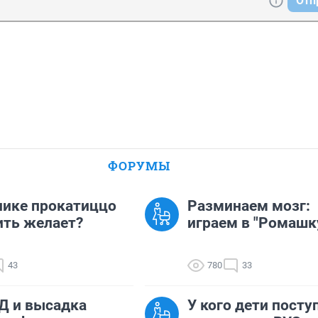
Отп
ФОРУМЫ
лике прокатиццо
Разминаем мозг:
ить желает?
играем в "Ромашк
43
780
33
Д и высадка
У кого дети посту