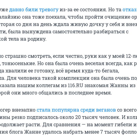
уже
давно били тревогу
из-за ее состояния. Но та
отка
Малайзию она тоже поехала, чтобы пройти очищение о
торая со дня на день ждала живую дочку у себя и вне
рти, была вынуждена самостоятельно разбираться с
ой тела на родину.
 страшно смотреть, если честно, руки как у моей 12-л
 тонюсенькие. Но она была очень веселая всегда, как 
да хвалили ее готовку, всё время куда-то бегала,
а. Для человека такой комплекции она была очень 
сказала нашим коллегам из 116.RU знакомая Жанны из
орой они много общались в последнее время.
логер внезапно
стала популярна среди веганов
со всего
ны резко подписалось около 20 тысяч человек. И кол
одолжает расти. Для сравнения — на момент гибели и
ния блога Жанне удалось набрать менее 7 тысяч фолло