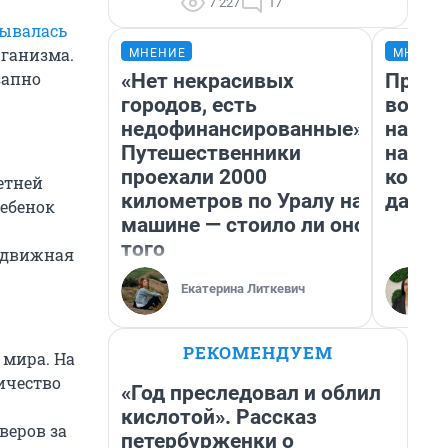
7 227
17
зывалась
рганизма.
МНЕНИЕ
МНЕНИ
запно
«Нет некрасивых
Прода
городов, есть
возьм
недофинансированные».
нам г
Путешественники
налог
проехали 2000
косне
етней
километров по Уралу на
даже 
ребенок
машине — стоило ли оно
того
подвижная
Екатерина Литкевич
РЕКОМЕНДУЕМ
 мира. На
ичество
«Год преследовал и облил
кислотой». Рассказ
веров за
петербурженки о