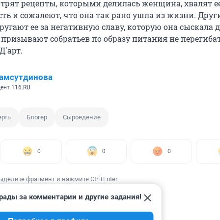
отрят рецепты, которыми делилась женщина, хвалят ее
ть и сожалеют, что она так рано ушла из жизни. Други
угают ее за негативную славу, которую она сыскала д
 призывают собратьев по образу питания не перегибат
Д'арт.
амсутдинова
ент 116.RU
рть
Блогер
Сыроедение
0
0
0
ыделите фрагмент и нажмите Ctrl+Enter
рады за комментарии и другие задания!