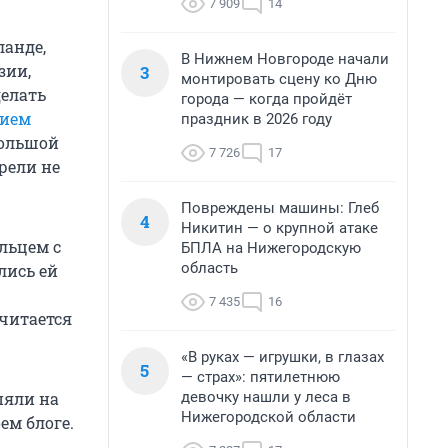
7 909
14
ланде,
В Нижнем Новгороде начали
зии,
3
монтировать сцену ко Дню
делать
города — когда пройдёт
нием
праздник в 2026 году
большой
7 726
17
рели не
Повреждены машины: Глеб
4
Никитин — о крупной атаке
льцем с
БПЛА на Нижегородскую
область
лись ей
7 435
16
считается
«В руках — игрушки, в глазах
5
— страх»: пятилетнюю
девочку нашли у леса в
пяли на
Нижегородской области
ем блоге.