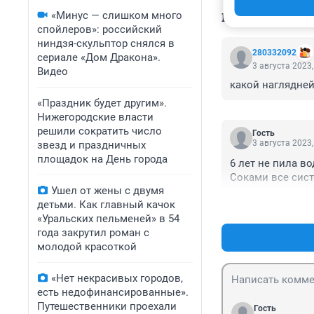
«Минус — слишком много
КОММЕНТАР
спойлеров»: российский
ниндзя-скульптор снялся в
280332092
сериале «Дом Дракона».
3 августа 2023,
Видео
какой наглядней
«Праздник будет другим».
Нижегородские власти
решили сократить число
Гость
3 августа 2023,
звезд и праздничных
площадок на День города
6 лет не пила во
Соками все сист
Ушел от жены с двумя
детьми. Как главный качок
«Уральских пельменей» в 54
года закрутил роман с
молодой красоткой
«Нет некрасивых городов,
есть недофинансированные».
Путешественники проехали
Гость