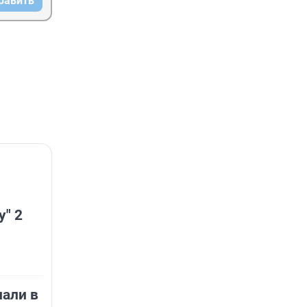
равить
у" 2
пали в