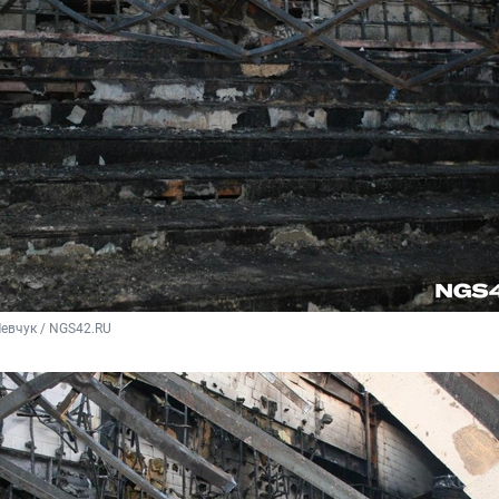
евчук / NGS42.RU