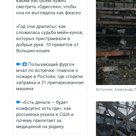
каким настроем нужно
смотреть «Одиссею», чтобы
она не выглядела как фиаско
«Год они дрались»: как
сложилась судьба мейн-кунов,
которых пристраивали в
добрые руки. 10 приветов от
больших кошек
Полыхающий фургон
мчал по встречке: главное о
пожаре в Ростове, где сгорели
заправка и 21 припаркованная
машина
Источник: 
Александр Л
«Есть деньги — будет
комфортно хоть где»: как
россиянка уехала в США и
почему прилетает за
медициной на родину