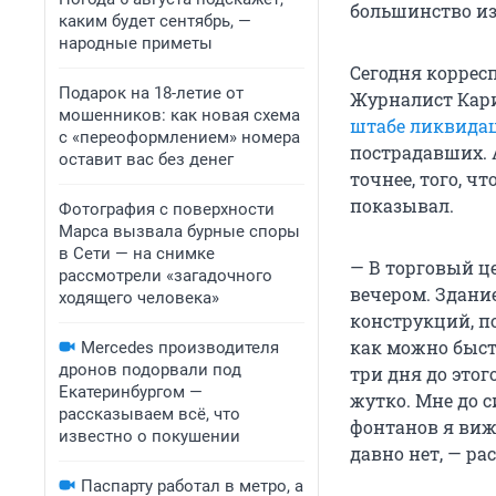
большинство из
каким будет сентябрь, —
народные приметы
Сегодня корре
Подарок на 18-летие от
Журналист Кари
мошенников: как новая схема
штабе ликвидац
с «переоформлением» номера
пострадавших. 
оставит вас без денег
точнее, того, ч
показывал.
Фотография с поверхности
Марса вызвала бурные споры
в Сети — на снимке
— В торговый це
рассмотрели «загадочного
вечером. Здани
ходящего человека»
конструкций, по
как можно быст
Mercedes производителя
дронов подорвали под
три дня до этог
Екатеринбургом —
жутко. Мне до с
рассказываем всё, что
фонтанов я виж
известно о покушении
давно нет, — ра
Паспарту работал в метро, а