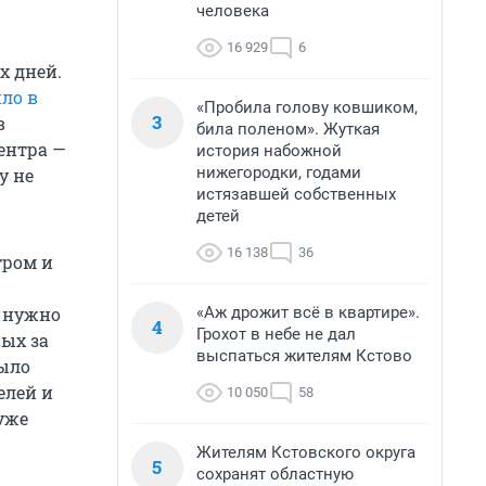
человека
16 929
6
х дней.
ло в
«Пробила голову ковшиком,
3
в
била поленом». Жуткая
ентра —
история набожной
нижегородки, годами
у не
истязавшей собственных
детей
16 138
36
тром и
«Аж дрожит всё в квартире».
и нужно
4
Грохот в небе не дал
рых за
выспаться жителям Кстово
было
елей и
10 050
58
уже
Жителям Кстовского округа
5
сохранят областную