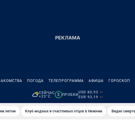
НАКОМСТВА
ПОГОДА
ТЕЛЕПРОГРАММА
АФИША
ГОРОСКОП
USD 80,93
СЕЙЧАС
3
ПРОБКИ
+23°C
EUR 93,19
тим летом
Клуб модных и счастливых отцов в Нижнем
Видео смерте