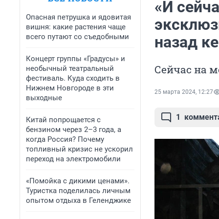
«И сейча
Опасная петрушка и ядовитая
эксклюз
вишня: какие растения чаще
всего путают со съедобными
назад к
Концерт группы «Градусы» и
Сейчас на м
необычный театральный
фестиваль. Куда сходить в
Нижнем Новгороде в эти
25 марта 2024, 12:27
выходные
1
коммент
Китай попрощается с
бензином через 2–3 года, а
когда Россия? Почему
топливный кризис не ускорил
переход на электромобили
«Помойка с дикими ценами».
Туристка поделилась личным
опытом отдыха в Геленджике