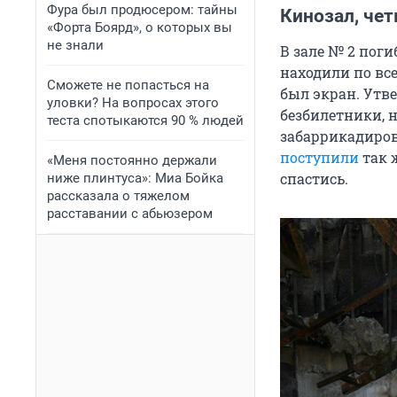
Фура был продюсером: тайны
Кинозал, че
«Форта Боярд», о которых вы
не знали
В зале № 2 поги
находили по вс
Сможете не попасться на
был экран. Утве
уловки? На вопросах этого
безбилетники, 
теста спотыкаются 90 % людей
забаррикадиров
поступили
так ж
«Меня постоянно держали
спастись.
ниже плинтуса»: Миа Бойка
рассказала о тяжелом
расставании с абьюзером