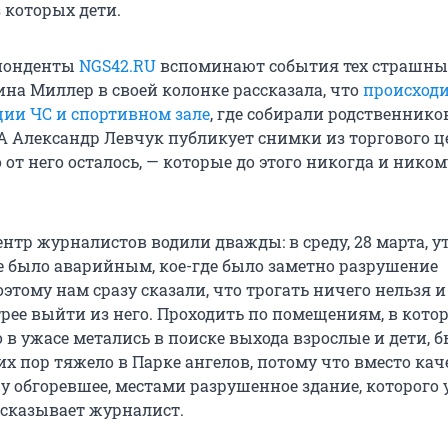
 которых дети.
спонденты
NGS42.RU
вспоминают события тех страшны
на Миллер в своей колонке рассказала, что
происходи
ии ЧС и спортивном зале
, где собирали родственнико
А Александр Левчук публикует снимки из торгового ц
то от него осталось, — которые до этого никогда и ником
нтр журналистов водили дважды: в среду, 28 марта, у
е было аварийным, кое-где было заметно разрушение
этому нам сразу сказали, что трогать ничего нельзя 
рее выйти из него. Проходить по помещениям, в кото
о в ужасе метались в поиске выхода взрослые и дети, 
их пор тяжело в Парке ангелов, потому что вместо кач
у обгоревшее, местами разрушенное здание, которого 
ссказывает журналист.