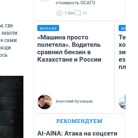
стоимость ОСАГО
7 584
11
, где
МНЕНИЕ
МНЕНИ
е зашли
«Машина просто
Тепло
ие сами
полетела». Водитель
холод
люди
сравнил бензин в
зимой
ось
Казахстане и России
ездит
плюсы
Анатолий Кузнецов
РЕКОМЕНДУЕМ
AI-AINA: Атака на соцсети