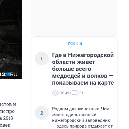
ТОП 5
Где в Нижегородской
1
области живет
больше всего
медведей и волков —
показываем на карте
18 491
21
истов и
Роддом для животных. Чем
ли про
2
живет единственный
а 2018
нижегородский заповедник
овек,
— здесь природа отдыхает от