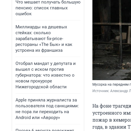
Что мешает получать большую
пенсию: список главных
ошибок
Миллиарды на дешевых
стейках: сколько
зарабатывают fix-price-
рестораны «The Бык» и как
устроена их франшиза
Отобрал мандат у депутата и
вышел с иском против
губернатора: что известно о
новом прокуроре
Мусорка на переднем 
Нижегородской области
Источник: 
Александр Л
Apple приняла журналиста за
На фоне трагеди
пользователя под санкциями:
не пора ли переходить на
устроенного им
Android или «Аврору»
пожар в кемеров
года, в здании 
Погода 6 августа подскажет,