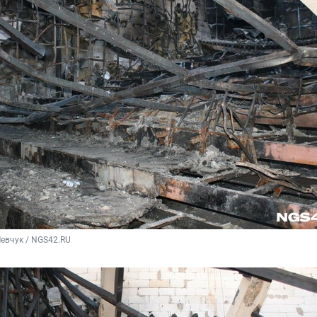
евчук / NGS42.RU