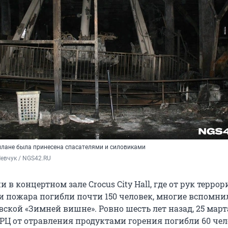
плане была принесена спасателями и силовиками
евчук / NGS42.RU
и в концертном зале Crocus City Hall, где от рук террор
и пожара погибли почти 150 человек, многие вспомни
ской «Зимней вишне». Ровно шесть лет назад, 25 март
ТРЦ от отравления продуктами горения погибли 60 чел