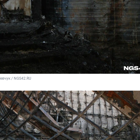
евчук / NGS42.RU