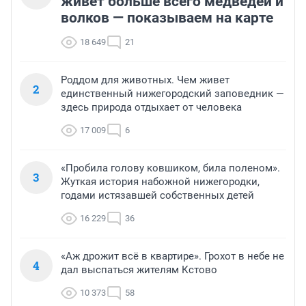
живет больше всего медведей и
волков — показываем на карте
18 649
21
Роддом для животных. Чем живет
2
единственный нижегородский заповедник —
здесь природа отдыхает от человека
17 009
6
«Пробила голову ковшиком, била поленом».
3
Жуткая история набожной нижегородки,
годами истязавшей собственных детей
16 229
36
«Аж дрожит всё в квартире». Грохот в небе не
4
дал выспаться жителям Кстово
10 373
58