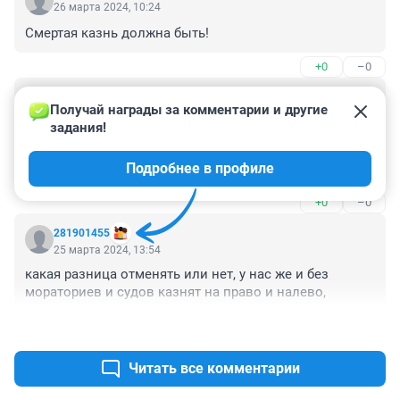
26 марта 2024, 10:24
Смертая казнь должна быть!
+0
–0
Гость
25 марта 2024, 14:38
Получай награды за комментарии и другие 
задания!
Со странами обсуждать?? У себя сперва разобраться 
надо. А загранпаспортов таким не требуется? Нас 
Подробнее в профиле
загорать без загранпаспорта не пустят.
+0
–0
281901455
25 марта 2024, 13:54
какая разница отменять или нет, у нас же и без 
мораториев и судов казнят на право и налево,
+0
–0
Читать все комментарии