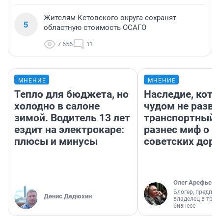
Жителям Кстовского округа сохранят
5
областную стоимость ОСАГО
7 656
11
МНЕНИЕ
МНЕНИЕ
Тепло для бюджета, но
Наследие, кото
холодно в салоне
чудом не разва
зимой. Водитель 13 лет
транспортный 
ездит на электрокаре:
разнес миф о 
плюсы и минусы
советских доро
Олег Арефьев
Блогер, предпри
Денис Дедюхин
владелец в тра
бизнесе