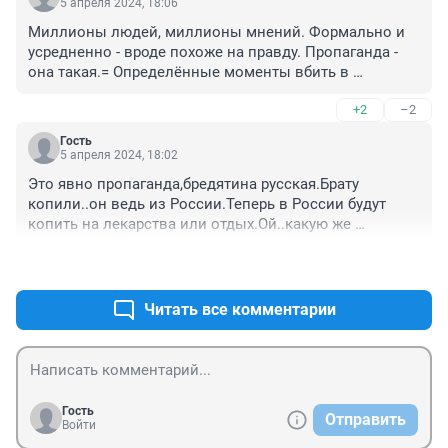
духовности, или может науки, или может 
5 апреля 2024, 18:06
технического прогресса????? Что там делать русскому 
Миллионы людей, миллионы мнений. Формально и 
человеку? Даже муж не австралиец. И цены здесь ни 
усредненно - вроде похоже на правду. Пропаганда - 
при чем. Завтра, может, и в Кургане все подорожает, 
она такая.= Определённые моменты вбить в 
опять на край света бежать? Я еще понимаю на 
сознание масс. Нужное преувеличено в нужную 
нашем материке где-то вдали жить, оттуда хотя бы 
+2
–2
сторону. Ненужное заретушировано и убрано с 
пешкэом рано или поздно можно дойти до России , 
обзора. Каждый творец своей судьбы. Поговорка "где 
до дома. Но за океан?! На хрен надо...
Гость
родился там пригодился" примитивна и годится для 
5 апреля 2024, 18:02
дубов. Деревья такие)
Это явно пропаганда,бредятина русская.Брату 
копили..он ведь из России.Теперь в России будут 
копить на лекарства или отдых.Ой..какую же 
тактическую ошибку совершили вы.Ному вас есть 
+1
–2
надежда...муж то может в любой момент собрать вас 
и увезти.Вымсамиине понимаете что вы вернулись в 
болото
Читать все комментарии
Гость
Отправить
Войти