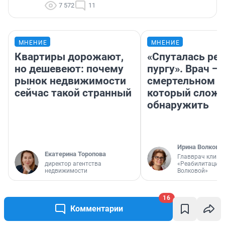
7 572
11
МНЕНИЕ
МНЕНИЕ
Квартиры дорожают,
«Спуталась реч
но дешевеют: почему
пургу». Врач — 
рынок недвижимости
смертельном д
сейчас такой странный
который слож
обнаружить
Ирина Волкова
Екатерина Торопова
Главврач клини
директор агентства
«Реабилитация 
недвижимости
Волковой»
16
РЕКОМЕНДУЕМ
Комментарии