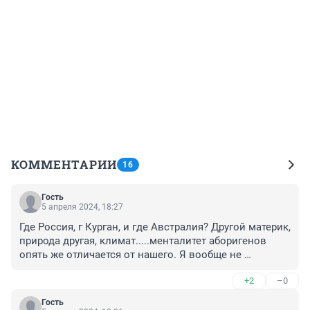
КОММЕНТАРИИ
16
Гость
5 апреля 2024, 18:27
Где Россия, г Курган, и где Австралия? Другой материк, 
природа другая, климат.....менталитет аборигенов 
опять же отличается от нашего. Я вообще не 
понимаю, как можно захотеть уехать в тьмутаракань с 
+2
–0
крокодилами, акулами, тараканами, грызунами 
размером с собаку. Для чего? Австралия что, центр 
Гость