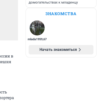
домогательствах к младенцу
ЗНАКОМСТВА
mlada1959
,
67
Начать знакомиться
оссии в
лешня
есть
портера