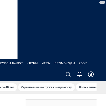
КУРСЫ ВАЛЮТ
КЛУБЫ
ИГРЫ
ПРОМОКОДЫ
ZODY
сле 40 лет
Ограничения на спуске к метромосту
Новый главный про