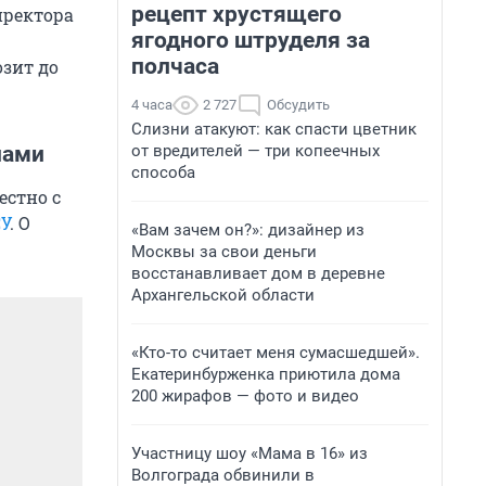
рецепт хрустящего
иректора
ягодного штруделя за
полчаса
озит до
4 часа
2 727
Обсудить
Слизни атакуют: как спасти цветник
от вредителей — три копеечных
нами
способа
естно с
У
. О
«Вам зачем он?»: дизайнер из
Москвы за свои деньги
восстанавливает дом в деревне
Архангельской области
«Кто-то считает меня сумасшедшей».
Екатеринбурженка приютила дома
200 жирафов — фото и видео
Участницу шоу «Мама в 16» из
Волгограда обвинили в