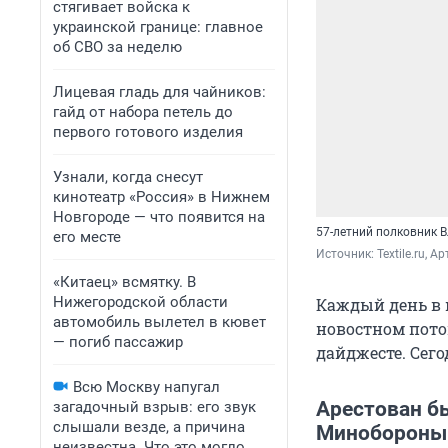
стягивает войска к
украинской границе: главное
об СВО за неделю
Лицевая гладь для чайников:
гайд от набора петель до
первого готового изделия
Узнали, когда снесут
кинотеатр «Россия» в Нижнем
Новгороде — что появится на
57-летний полковник 
его месте
Источник: 
Textile.ru,
«Китаец» всмятку. В
Нижегородской области
Каждый день в 
автомобиль вылетел в кювет
новостном пото
— погиб пассажир
дайджесте. Сего
Всю Москву напугал
Арестован б
загадочный взрыв: его звук
слышали везде, а причина
Минобороны
неизвестна. Что это могло