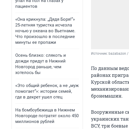
упал на пол на глазах у
пациентов
«Она крикнула: „Дядя Боря!“»
25-летняя туристка исчезла
ночью у океана во Вьетнаме.
Что произошло в последние
минуты ее пропажи
Источник: 
bazabazon /
Осень близко: слякоть и
дожди придут в Нижний
Новгород раньше, чем
По данным ведо
хотелось бы
районах пригр
Курской области
«Это общий ребенок, а не „муж
механизированн
помогает“»: истории семей,
бронемашин.
где в декрет ушел отец
На бомбоубежища в Нижнем
Вооруженные с
Новгороде потратят около 450
украинских тан
миллионов рублей
ВСУ, три боевы