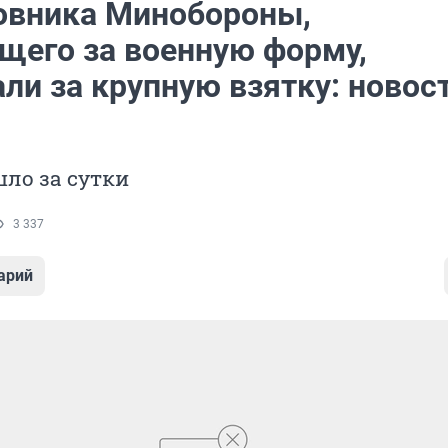
овника Минобороны,
щего за военную форму,
ли за крупную взятку: новос
ло за сутки
3 337
арий