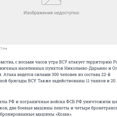
 T.me
мства, с восьми часов утра ВСУ атакует территорию Р
аничных населенных пунктов Николаево-Дарьино и О
. Атака ведется силами 300 человек из состава 22-й
ой бригады ВСУ. Также задействованы 11 танков и 20
илы РФ и пограничные войска ФСБ РФ уничтожили ш
ков, две боевые машины пехоты и четыре бронетранс
е бронированные машины «Козак».