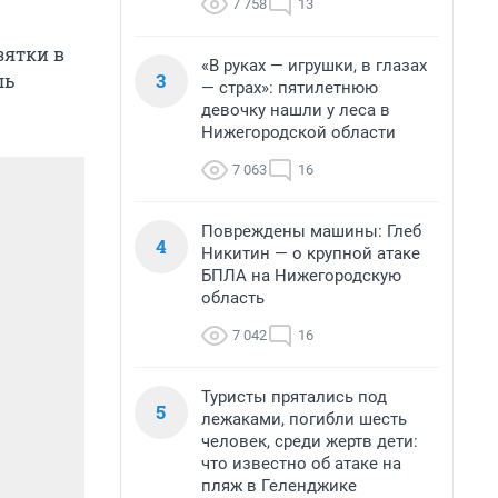
7 758
13
зятки в
«В руках — игрушки, в глазах
3
ль
— страх»: пятилетнюю
девочку нашли у леса в
Нижегородской области
7 063
16
Повреждены машины: Глеб
4
Никитин — о крупной атаке
БПЛА на Нижегородскую
область
7 042
16
Туристы прятались под
5
лежаками, погибли шесть
человек, среди жертв дети:
что известно об атаке на
пляж в Геленджике