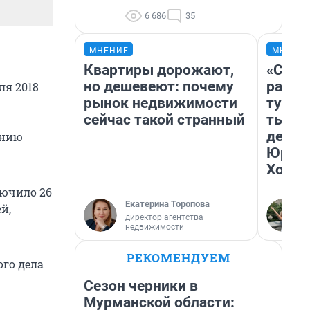
6 686
35
МНЕНИЕ
МНЕНИ
Квартиры дорожают,
«Слив
но дешевеют: почему
разоч
ля 2018
рынок недвижимости
турис
сейчас такой странный
тысяч
день 
ению
Юрско
Хогва
лючило 26
Екатерина Торопова
й,
директор агентства
недвижимости
РЕКОМЕНДУЕМ
ого дела
Сезон черники в
Мурманской области: