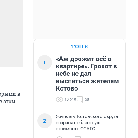
ТОП 5
«Аж дрожит всё в
1
квартире». Грохот в
небе не дал
выспаться жителям
Кстово
торыми в
10 610
58
в этом
Жителям Кстовского округа
2
сохранят областную
стоимость ОСАГО