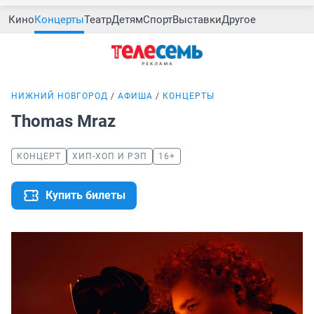
Кино
Концерты
Театр
Детям
Спорт
Выставки
Другое
НИЖНИЙ НОВГОРОД
АФИША
КОНЦЕРТЫ
Thomas Mraz
КОНЦЕРТ
ХИП-ХОП И РЭП
16+
Купить билеты