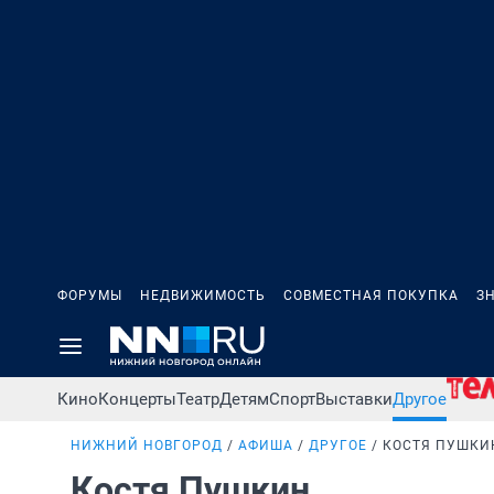
ФОРУМЫ
НЕДВИЖИМОСТЬ
СОВМЕСТНАЯ ПОКУПКА
З
Кино
Концерты
Театр
Детям
Спорт
Выставки
Другое
НИЖНИЙ НОВГОРОД
АФИША
ДРУГОЕ
КОСТЯ ПУШКИ
Костя Пушкин