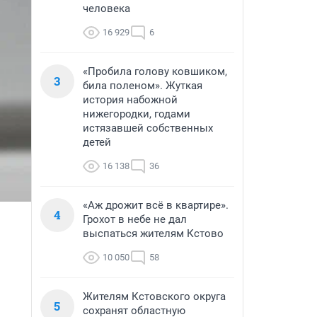
человека
16 929
6
«Пробила голову ковшиком,
3
била поленом». Жуткая
история набожной
нижегородки, годами
истязавшей собственных
детей
16 138
36
«Аж дрожит всё в квартире».
4
Грохот в небе не дал
выспаться жителям Кстово
10 050
58
Жителям Кстовского округа
5
сохранят областную