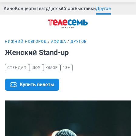
Кино
Концерты
Театр
Детям
Спорт
Выставки
Другое
НИЖНИЙ НОВГОРОД
АФИША
ДРУГОЕ
Женский Stand-up
СТЕНДАП
ШОУ
ЮМОР
18+
Купить билеты