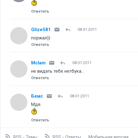
Ответить
Glize581
08.01.2011
поржал))
Ответить
Mclain
08.01.2011
не видать тебе нетбука...
Ответить
Бемс
08.01.2011
Мдя.
Ответить
RSS - Темы
RSS - Ответы
Мобильная версия