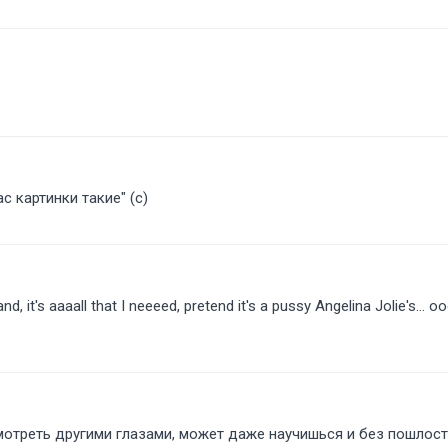
ас картинки такие" (с)
's aaaall that I neeeed, pretend it's a pussy Angelina Jolie's... oooo
мотреть другими глазами, может даже научишься и без пошлост