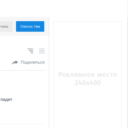
 тема
Список тем
Поделиться
гладит.