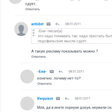
сдует...
Ответить
antidot
08.01.2011
-Еня- писал(а)
это надо понимать так: надо престать бы
педофильские мысли сдует...
А такую рекламу показывать можно
Ответить
-Еня-
08.01.2011
конечно...почему нет-то
Ответить
Requiem
08.01.2011
Мля, да в инете порнухи докуя, неужели 