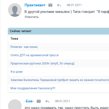
Практикант
08.01.2011
В другой рекламе маньяки ) Типа говорит: "Я парф
Ответить
Сейчас читают
Тема
Религия - как пенис
Опять ДТП на арзамазской трассе
Пророческая шуточка 2009г (ютуб, 30 секунд)
Я в шоке
Земляки Валентины Терешковой требуют лишить ее звания почетного
Мои поздравления Ганзалесу!!!!
-Еня-
08.01.2011
это надо понимать так: надо престать быть иди