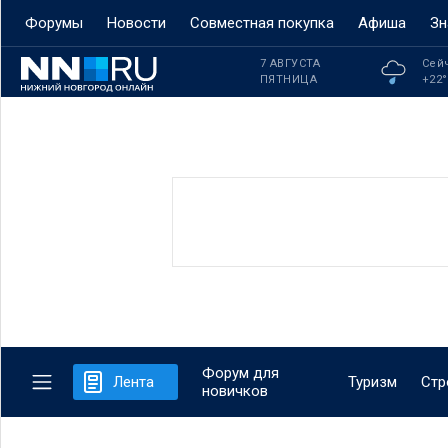
Форумы
Новости
Совместная покупка
Афиша
Зн
7 АВГУСТА
Сей
ПЯТНИЦА
+22
Форум для
Лента
Туризм
Стр
новичков