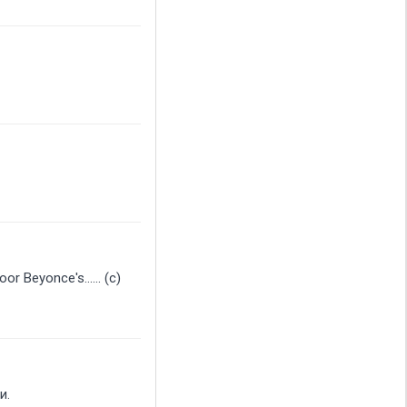
r Beyonce's...... (c)
и.