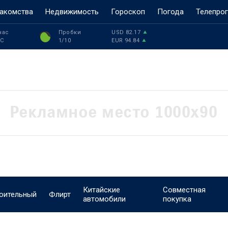
акомства
Недвижимость
Гороскоп
Погода
Телепро
час
Пробки
USD
82.17
°C
1
/10
EUR
94.84
Китайские
Совместная
оительный
Флирт
автомобили
покупка