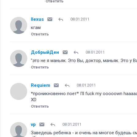
Ответить
llexus
08.01.2011
кгам
Ответить
ДобрыйДен
08.01.2011
"это не я маньяк. Это Вы, доктор, маньяк. Это у В
Ответить
Requiem
08.01.2011
*проникновенно поет* I'll fuck my ooooown haaaaand, it
XD
Ответить
vp
08.01.2011
Заведешь ребенка - и очень на многое будешь с