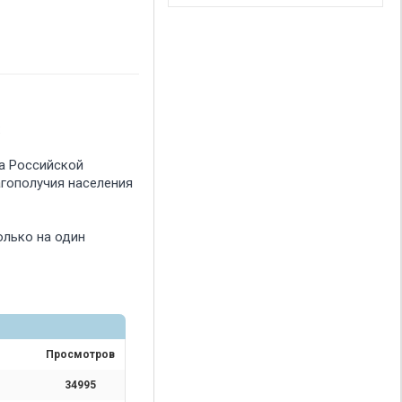
:
та Российской
агополучия населения
только на один
Просмотров
34995