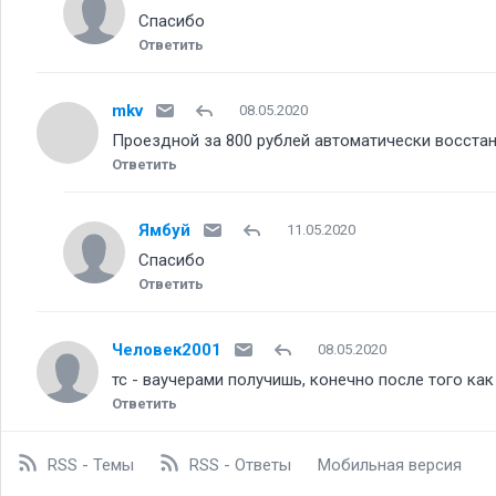
Спасибо
Ответить
mkv
08.05.2020
Проездной за 800 рублей автоматически восстано
Ответить
Ямбуй
11.05.2020
Спасибо
Ответить
Человек2001
08.05.2020
тс - ваучерами получишь, конечно после того как
Ответить
RSS - Темы
RSS - Ответы
Мобильная версия