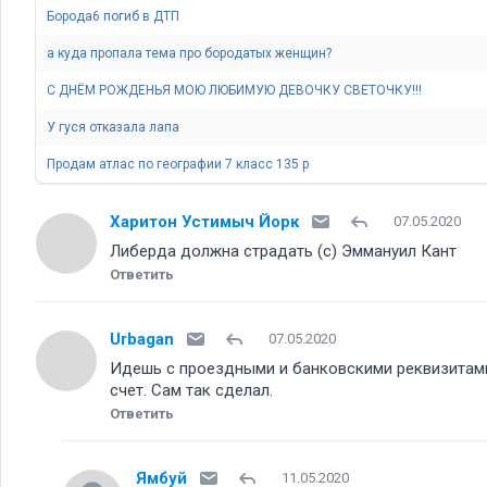
Борода6 погиб в ДТП
а куда пропала тема про бородатых женщин
С ДНЁМ РОЖДЕНЬЯ МОЮ ЛЮБИМУЮ ДЕВОЧКУ СВЕТОЧКУ!!!
У гуся отказала лапа
Продам атлас по географии 7 класс 135 р
Харитон Устимыч Йорк
07.05.2020
Либерда должна страдать (с) Эммануил Кант
Ответить
Urbagan
07.05.2020
Идешь с проездными и банковскими реквизитами 
счет. Сам так сделал.
Ответить
Ямбуй
11.05.2020