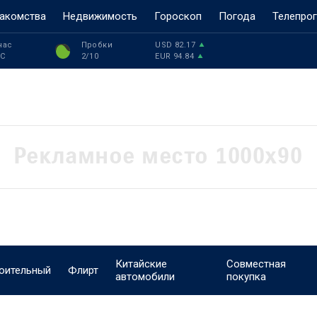
акомства
Недвижимость
Гороскоп
Погода
Телепро
час
Пробки
USD
82.17
°C
2
/10
EUR
94.84
Китайские
Совместная
оительный
Флирт
автомобили
покупка