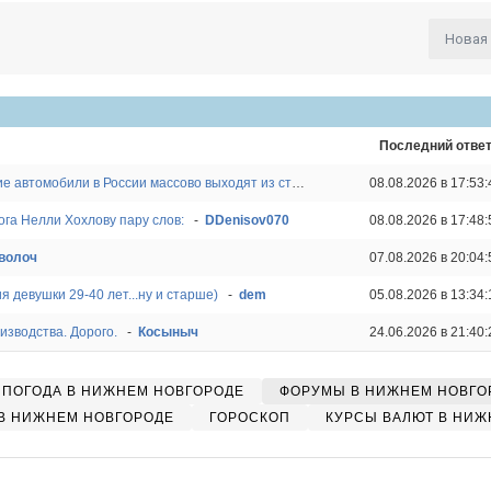
Новая
Последний отве
Движуха набирает обороты. Китайские автомобили в России массово выходят из строя из-за бензина Евро-2
08.08.2026 в 17:53:
-
Ва
ога Нелли Хохлову пару слов:
-
DDenisov070
08.08.2026 в 17:48:
волоч
07.08.2026 в 20:04:
 девушки 29-40 лет...ну и старше)
-
dem
05.08.2026 в 13:34:
изводства. Дорого.
-
Косыныч
24.06.2026 в 21:40:
ПОГОДА В НИЖНЕМ НОВГОРОДЕ
ФОРУМЫ В НИЖНЕМ НОВГО
В НИЖНЕМ НОВГОРОДЕ
ГОРОСКОП
КУРСЫ ВАЛЮТ В НИЖ