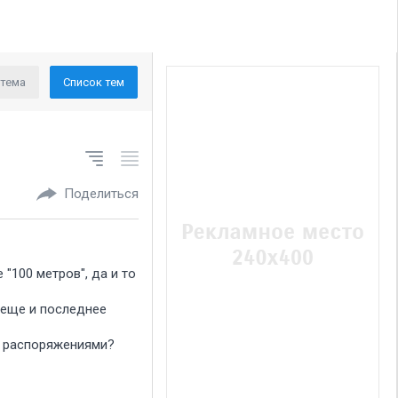
 тема
Список тем
Поделиться
"100 метров", да и то
 еще и последнее
ми распоряжениями