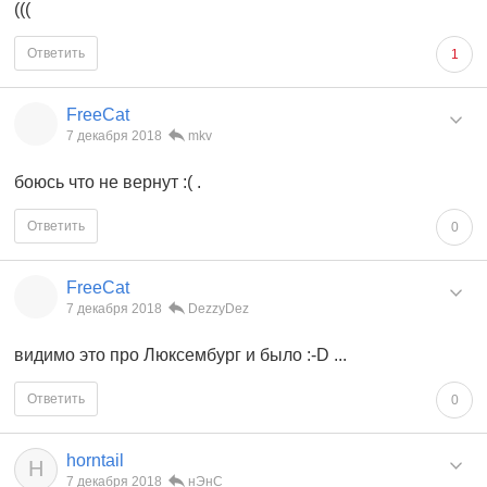
(((
Ответить
1
FreeCat
7 декабря 2018
mkv
боюсь что не вернут :( .
Ответить
0
FreeCat
7 декабря 2018
DezzyDez
видимо это про Люксембург и было :-D ...
Ответить
0
horntail
H
7 декабря 2018
нЭнС