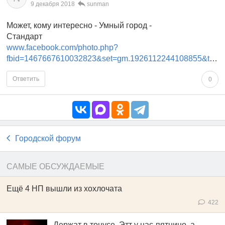
9 декабря 2018
sunman
Может, кому интересно - Умный город -
Стандарт
www.facebook.com/photo.php?
fbid=1467667610032823&set=gm.1926112244108855&type=3&theater&ifg=1
Ответить
0
Городской форум
САМЫЕ ОБСУЖДАЕМЫЕ
Ещё 4 НП вышли из хохлочата
422
Держат в тонусе. Этт у нас-пятницо, а