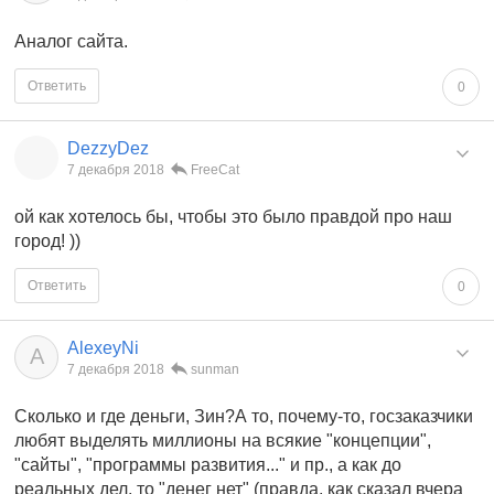
Аналог сайта.
Ответить
0
DezzyDez
7 декабря 2018
FreeCat
ой как хотелось бы, чтобы это было правдой про наш
город! ))
Ответить
0
AlexeyNi
A
7 декабря 2018
sunman
Сколько и где деньги, Зин?А то, почему-то, госзаказчики
любят выделять миллионы на всякие "концепции",
"сайты", "программы развития..." и пр., а как до
реальных дел, то "денег нет" (правда, как сказал вчера