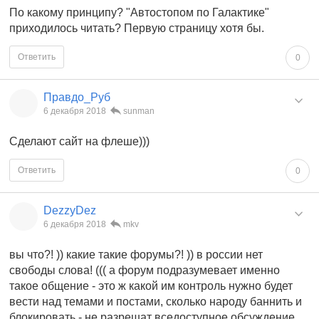
По какому принципу? "Автостопом по Галактике"
приходилось читать? Первую страницу хотя бы.
Ответить
0
Правдо_Руб
6 декабря 2018
sunman
Сделают сайт на флеше)))
Ответить
0
DezzyDez
6 декабря 2018
mkv
вы что?! )) какие такие форумы?! )) в россии нет
свободы слова! ((( а форум подразумевает именно
такое общение - это ж какой им контроль нужно будет
вести над темами и постами, сколько народу баннить и
блокировать - не разрешат вседоступное обсуждение