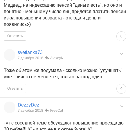
Медвед, на индексацию пенсий "деньги есть", но оно и
понятно - меньшему число лиц придется платить пенсии
из-за повышения возраста - отсюда и деньги
появились:-)
Ответить
0
svetlanka73
7 декабря 2018
AlexeyNi
Тоже об этом же подумала - сколько можно "улучшать"
уже...ничего не меняется, только расход один...
Ответить
0
DezzyDez
7 декабря 2018
FreeCat
тут с соседней теме обсуждают повышение проезда до
30 рублей! ((( - и это не в люксенбурге! (((