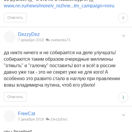
www.nn.ru/news/more/v_nizhne...tm_campaign=nnru
Ответить
0
DezzyDez
7 декабря 2018
svetlanka73
да никто ничего и не собирается на деле улучшать!
собираются таким образом очередные миллионы
"отмыть" и "галочку" поставить! вот и всё! в россии
давно уже так - это не секрет уже не для кого! А
особенно это развито стало в наглую при правлении
вовы владимирча путина, чтоб его убило!
Ответить
1
FreeCat
7 декабря 2018
DezzyDez
увы *pardon*