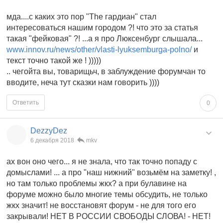
мда....с каких это пор "The гардиан" стал
интересоваться нашим городом ?! что это за статья
такая "фейковая" ?! ...а я про Люксенбург слышала...
www.innov.ru/news/other/vlasti-lyuksemburga-polno/
и
текст точно такой же ! )))))
.. чегойта вы, товарищьч, в заблуждение форумчан то
вводите, неча тут сказки нам говорить ))))
Ответить
0
DezzyDez
6 декабря 2018
mkv
ах вон оно чего... я не знала, что так точно попаду с
домыслами! ... а про "наш нижний" возьмём на заметку! ,
но там только проблемы жкх? а при булавине на
форуме можно было многие темы обсудить, не только
жкх значит! не восстановят форум - не для того его
закрывали! НЕТ В РОССИИ СВОБОДЫ СЛОВА! - НЕТ!