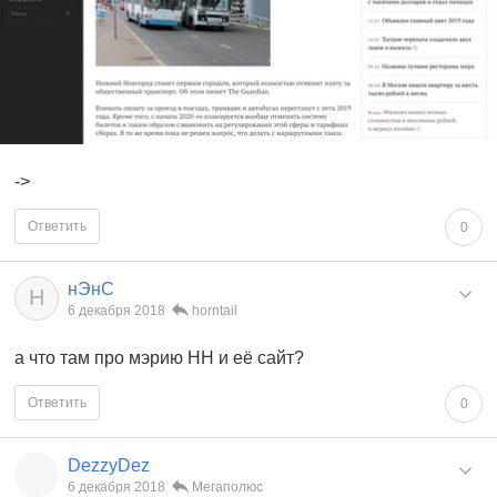
->
Ответить
0
нЭнС
Н
6 декабря 2018
horntail
а что там про мэрию НН и её сайт?
Ответить
0
DezzyDez
6 декабря 2018
Мегаполюс