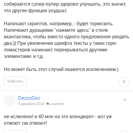
собираются супер-пупер-здорово улучшить, это значит,
что другие функции ухудшат.
Напихают скриптов, например, - будет тормозить.
Напичкают дурацкими "нажмите здесь" в стиле
вкантахтика, чтобы вместо одного предложения увидеть
два.)) При увеличении шрифта тексты у таких горе-
ломастеров начинают перекрываться другими
элементами. и т.д.
Но может быть этот случай окажется исключением.)
Ответить
2
DezzyDez
6 декабря 2018
sunman
не ислючено! и 40 млн на это впендюрят - вот уж
отмоют так отмоют!