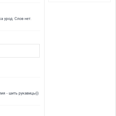
а урод. Слов нет.
ия - шить рукавицы))