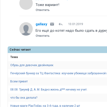
Тоже вариант!
Ответить
gallaxy
13.01.2019
Его ещё до котят надо было сдать в дурку
Ответить
Сейчас читают
Тема
Обувь для девочек двойняшек
Печёрский бункер за ТЦ Фантастика: изучаем убежище заброшенной 
Всем привет
08.08. Триумф Д..А..М. Видно жизнь д*** ничему не учит.
что бы она делала
Новые краги PlayToday, на 3-4 года, в наличии 2 шт