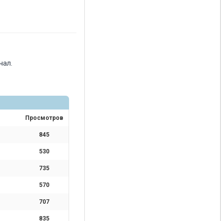
чал.
Просмотров
845
530
735
570
707
835