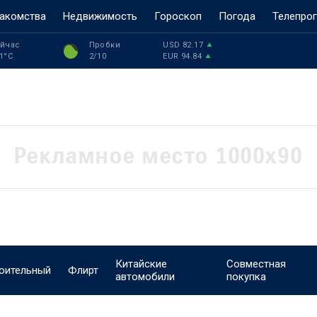
акомства
Недвижимость
Гороскоп
Погода
Телепро
йчас
Пробки
USD
82.17
1
°C
2
/10
EUR
94.84
Китайские
Совместная
оительный
Флирт
автомобили
покупка