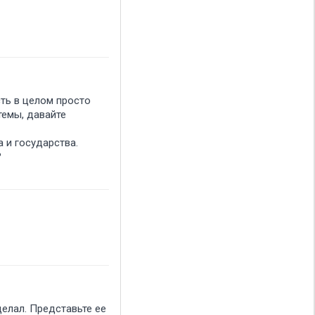
сть в целом просто
темы, давайте
 и государства.
а
делал. Представьте ее