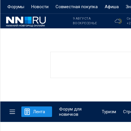
Форумы
Новости
Совместная покупка
Афиша
Зн
9 АВГУСТА
Се
ВОСКРЕСЕНЬЕ
+2
Форум для
Лента
Туризм
Стр
новичков