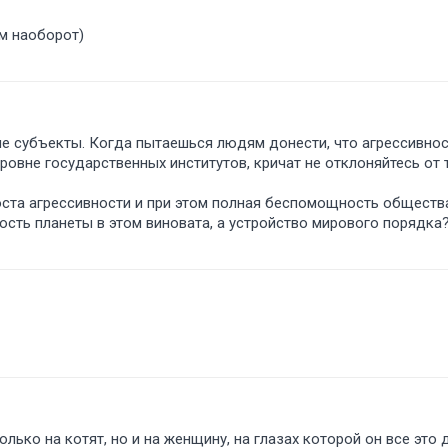
ам наоборот)
ные субъекты. Когда пытаешься людям донести, что агрессивно
уровне государственных институтов, кричат не отклоняйтесь от 
роста агрессивности и при этом полная беспомощность общества
ность планеты в этом виновата, а устройство мирового порядк
олько на котят, но и на женщину, на глазах которой он все это 