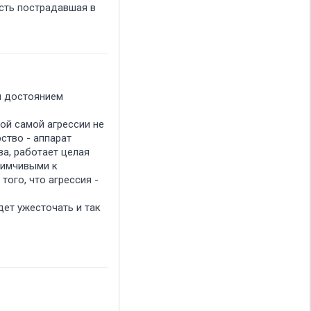
есть пострадавшая в
я достоянием
ой самой агрессии не
ство - аппарат
ва, работает целая
иимчивыми к
того, что агрессия -
дет ужесточать и так