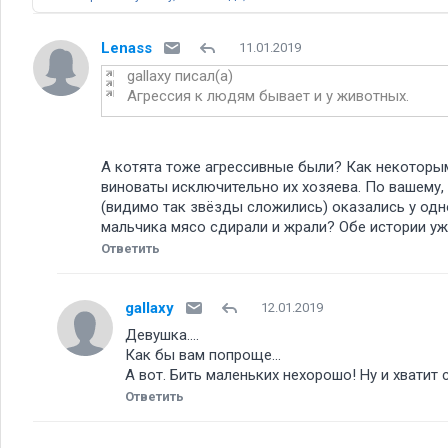
Lenass
11.01.2019
gallaxy писал(а)
Агрессия к людям бывает и у животных.
А котята тоже агрессивные были? Как некоторым
виноваты исключительно их хозяева. По вашему, 
(видимо так звёзды сложились) оказались у одно
мальчика мясо сдирали и жрали? Обе истории ужа
Ответить
gallaxy
12.01.2019
Девушка....
Как бы вам попроще...
А вот. Бить маленьких нехорошо! Ну и хватит с
Ответить