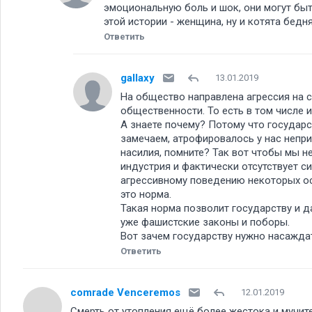
эмоциональную боль и шок, они могут быт
этой истории - женщина, ну и котята бедн
Ответить
gallaxy
13.01.2019
На общество направлена агрессия на 
общественности. То есть в том числе и
А знаете почему? Потому что государс
замечаем, атрофировалось у нас непр
насилия, помните? Так вот чтобы мы н
индустрия и фактически отсутствует с
агрессивному поведению некоторых осо
это норма.
Такая норма позволит государству и д
уже фашистские законы и поборы.
Вот зачем государству нужно насажда
Ответить
comrade Venceremos
12.01.2019
Смерть от утопления ещё более жестока и мучит