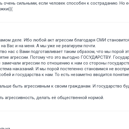
ь очень сильными, если человек способен к состраданию. Но 
яжки(((
самом деле. Ибо любой акт агрессии благодаря СМИ становитс
 на Вас и на меня. А мы уже не реагируем почти.
тво нас с Вами подготавливает таким образом, что мы порой эт
иятие агрессии. Потому что это выгодно ГОСУДАРСТВУ. Государ
е замечали агрессии по отношению к нам со стороны государст
истема наказаний. И мы порой постепенно становимся не воспр
бей и государства к нам. То есть незаметно вводится понятие 
альше быть агрессивным к своим гражданам. И государство бу
ть агрессивность, делать её общественной нормой.
ельна.