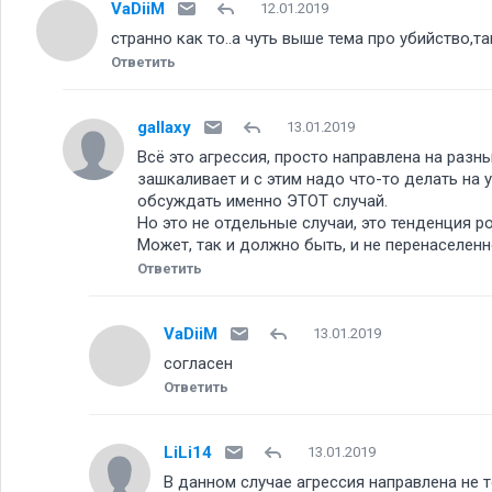
VaDiiM
12.01.2019
странно как то..а чуть выше тема про убийство,т
Ответить
gallaxy
13.01.2019
Всё это агрессия, просто направлена на раз
зашкаливает и с этим надо что-то делать на 
обсуждать именно ЭТОТ случай.
Но это не отдельные случаи, это тенденция 
Может, так и должно быть, и не перенаселен
Ответить
VaDiiM
13.01.2019
согласен
Ответить
LiLi14
13.01.2019
В данном случае агрессия направлена не т