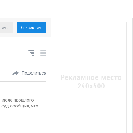
 тема
Список тем
Поделиться
в июле прошлого
й суд сообщил, что