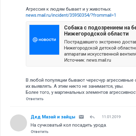
Агрессия к людям бывает и у животных.
news.mail.ru/incident/35950354/?frommail=1
Собака с подозрением на б
Нижегородской области
Пострадавшего экстренно достав
Нижегородской детской областно
аппаратам искусственной вентиляц
Источник:
news.mail.ru
В любой популяции бывают чересчур агрессивные 
их выявлять. А этим никто не занимается, увы.
Более того, у маргинальных элементов агрессивност
Ответить
Дед Мазай и зайцы
11.01.2019
На сучковатый кол посадить урода.
Ответить