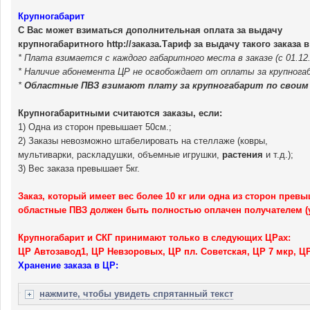
Крупногабарит
С Вас может взиматься дополнительная оплата за выдачу
крупногабаритного http://заказа.Тариф за выдачу такого заказа в
* Плата взимается с каждого габаритного места в заказе (с 01.12.
* Наличие абонемента ЦР не освобождает от оплаты за крупнога
*
Областные ПВЗ взимают плату за крупногабарит по своим
Крупногабаритными считаются заказы, если:
1) Одна из сторон превышает 50см.;
2) Заказы невозможно штабелировать на стеллаже (ковры,
мультиварки, раскладушки, объемные игрушки,
растения
и т.д.);
3) Вес заказа превышает 5кг.
Заказ, который имеет вес более 10 кг или одна из сторон превы
областные ПВЗ должен быть полностью оплачен получателем (
Крупногабарит и СКГ принимают только в следующих ЦРах:
ЦР Автозавод1, ЦР Невзоровых, ЦР пл. Советская, ЦР 7 мкр, Ц
Хранение заказа в ЦР:
нажмите, чтобы увидеть спрятанный текст