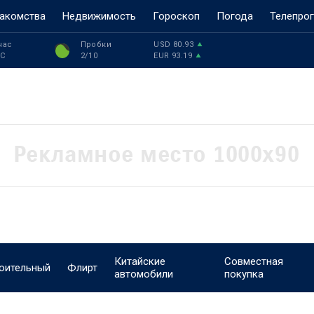
акомства
Недвижимость
Гороскоп
Погода
Телепро
час
Пробки
USD
80.93
°C
2
/10
EUR
93.19
Китайские
Совместная
оительный
Флирт
автомобили
покупка