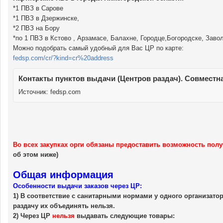
*1 ПВЗ в Сарове
*1 ПВЗ в Дзержинске,
*2 ПВЗ на Бору
*по 1 ПВЗ в Кстово , Арзамасе, Балахне, Городце,Богородске, Заво
Можно подобрать самый удобный для Вас ЦР по карте:
fedsp.com/cr/?kind=cr%20address
Контакты пунктов выдачи (Центров раздач). Совместна
Источник:
fedsp.com
Во всех закупках орги обязаны предоставить возможность пол
об этом ниже)
Общая информация
Особенности выдачи заказов через ЦР:
1) В соответствие с санитарными нормами у одного организато
раздачу их объединять нельзя.
2) Через ЦР
нельзя
выдавать следующие товары: