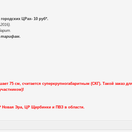
 городских ЦРах- 10 руб*.
2016).
барит.
 тарифам.
шает 75 см, считается суперкрупногабаритным (СКГ). Такой заказ дл
участником)!
Р Новая Эра, ЦР Щербинки и ПВЗ в области.