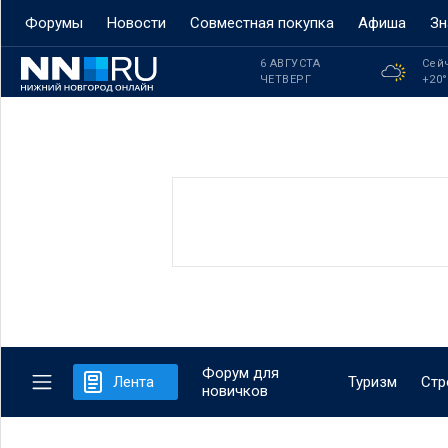
Форумы
Новости
Совместная покупка
Афиша
Зн
6 АВГУСТА
Сей
ЧЕТВЕРГ
+20
Форум для
Лента
Туризм
Стр
новичков