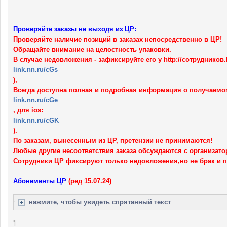
Проверяйте заказы не выходя из ЦР:
Проверяйте наличие позиций в заказах непосредственно в ЦР!
Обращайте внимание на целостность упаковки.
В случае недовложения - зафиксируйте его у http://сотруднико
link.nn.ru/cGs
),
Всегда доступна полная и подробная информация о получаемом
link.nn.ru/cGe
, для ios:
link.nn.ru/cGK
).
По заказам, вынесенным из ЦР, претензии не принимаются!
Любые другие несоответствия заказа обсуждаются с организато
Сотрудники ЦР фиксируют только недовложения,но не брак и п
Абонементы ЦР
(ред 15.07.24)
нажмите, чтобы увидеть спрятанный текст
¶