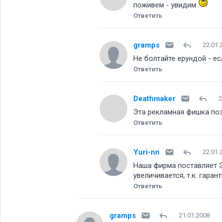
поживем - увидим
Ответить
gramps
22.01.
Не болтайте ерундой - е
Ответить
Deathmaker
2
Эта рекламная фишка поз
Ответить
Yuri-nn
22.01.
Наша фирма поставляет ЭСЛ
увеличивается, т.к. гара
Ответить
gramps
21.01.2008