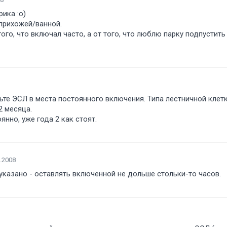
ика :о)
 прихожей/ванной.
того, что включал часто, а от того, что люблю парку подпустит
вьте ЭСЛ в места постоянного включения. Типа лестничной клет
2 месяца.
янно, уже года 2 как стоят.
.2008
указано - оставлять включенной не дольше стольки-то часов.