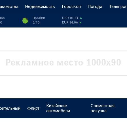
акомства
Недвижимость
Гороскоп
Погода
Телепро
час
Пробки
USD
81.41
°C
3
/10
EUR
94.06
Китайские
Совместная
оительный
Флирт
автомобили
покупка