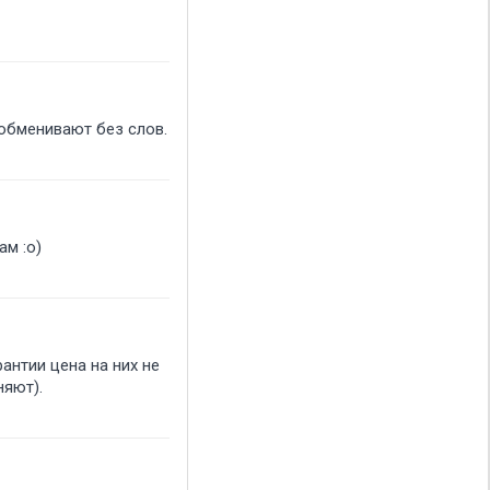
 обменивают без слов.
ам :о)
рантии цена на них не
няют).