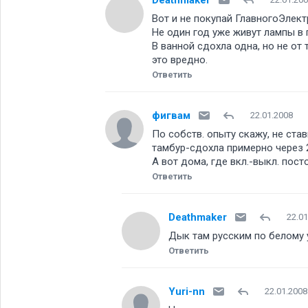
Вот и не покупай ГлавногоЭлектр
Не один год уже живут лампы в
В ванной сдохла одна, но не от 
это вредно.
Ответить
фигвам
22.01.2008
По собств. опыту скажу, не ста
тамбур-сдохла примерно через 
А вот дома, где вкл.-выкл. посто
Ответить
Deathmaker
22.01
Дык там русским по белому 
Ответить
Yuri-nn
22.01.2008