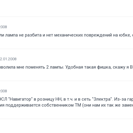
2008
сли лампа не разбита и нет механических повреждений на юбке,
2.01.2008
волила мне поменять 2 лампы. Удобная такая фишка, скажу я В
2008
 "Навигатор" в розницу НН, в т.ч. и в сеть "Электра". Из-за га
нтия поддерживается собственником ТМ (они нам их так же заме