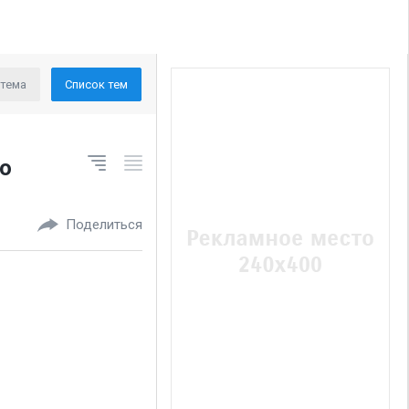
 тема
Список тем
но
Поделиться