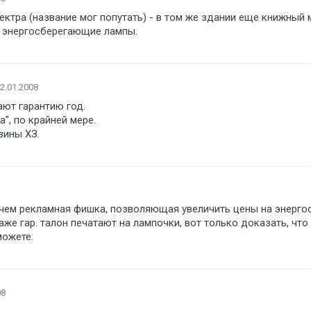
ектра (название мог попутать) - в том же здании еще книжный 
на энергосберегающие лампы.
2.01.2008
ют гарантию год.
а", по крайней мере.
зины ХЗ.
 чем рекламная фишка, позволяющая увеличить цены на энергос
же гар. талон печатают на лампочки, вот только доказать, что
можете.
08