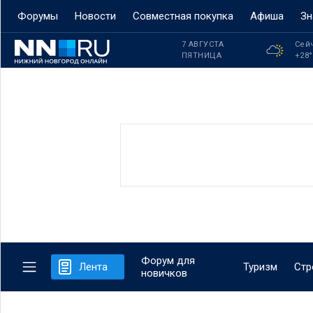
Форумы
Новости
Совместная покупка
Афиша
Зн
7 АВГУСТА
Сей
ПЯТНИЦА
+28
Форум для
Лента
Туризм
Стр
новичков