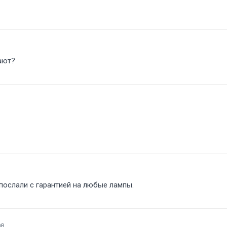
дают
х послали с гарантией на любые лампы.
08