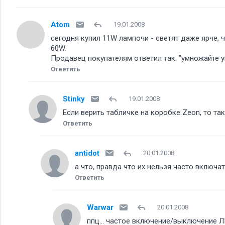
Atom
19.01.2008
сегодня купил 11W лампочи - светят даже ярче, 
60W.
Продавец покупателям ответил так: "умножайте 
Ответить
Stinky
19.01.2008
Если верить табличке на коробке Zeon, то та
Ответить
antidot
20.01.2008
а что, правда что их нельзя часто вклю
Ответить
Warwar
20.01.2008
ппц... частое включение/выключение Л