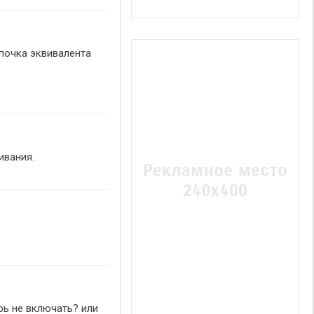
мпочка эквивалента
ивания.
рь не включать? или