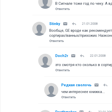
В Сигнале тоже год по чеку. А 
Ответить
Stinky
21.01.2008
Вообще, GE вроде как рекомендует 
сортирах/ванных/прихожих. Наэконо
Ответить
Doch2r
22.01.2008
это смотря кто сколько в сорти
Ответить
Редкая сволочь
чем интереснее книжка....
Ответить
Deathmaker
22.01.20