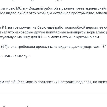
 записью МС, и у...бищной работой в режиме треть экрана скай
нькое видео окно в углу экрана, а остальное пространство запо
 в 8.1, на тот момент не было ещё работоспособной версии, её 
твечал что некоторые другие популярные антивирусы нормально 
альную машину для 8.1... но может это и не критично вам...
64)... она требовала дрова, т.к. не видела диск в упор... хотя 8.1 
. ноль на массу...
чем тебе 8.1? ее можно поставить и настроить под себя, но з