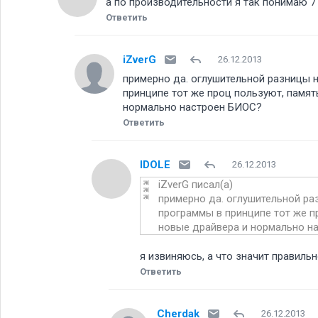
а по производительности я так понимаю 
Ответить
iZverG
26.12.2013
примерно да. оглушительной разницы н
принципе тот же проц пользуют, памят
нормально настроен БИОС
Ответить
IDOLE
26.12.2013
iZverG писал(а)
примерно да. оглушительной ра
программы в принципе тот же п
новые драйвера и нормально нас
я извиняюсь, а что значит правил
Ответить
Cherdak
26.12.2013