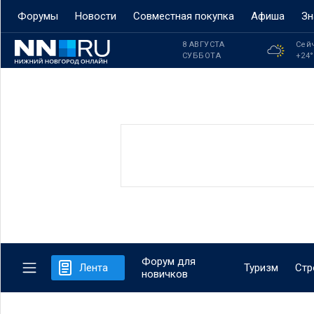
Форумы
Новости
Совместная покупка
Афиша
Зн
8 АВГУСТА
Сей
СУББОТА
+24
Форум для
Лента
Туризм
Стр
новичков