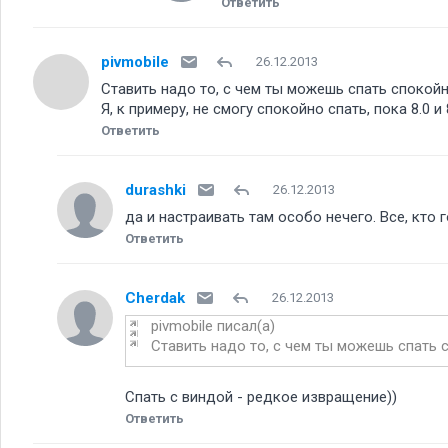
Ответить
pivmobile
26.12.2013
Ставить надо то, с чем ты можешь спать спокойн
Я, к примеру, не смогу спокойно спать, пока 8.0 
Ответить
durashki
26.12.2013
да и настраивать там особо нечего. Все, кто 
Ответить
Cherdak
26.12.2013
pivmobile писал(а)
Ставить надо то, с чем ты можешь спать сп
Спать с виндой - редкое извращение))
Ответить