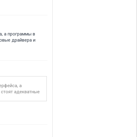
а, а программы в
новые драйвера и
ерфейса, а
и стоят адекватные