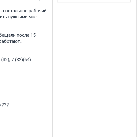
п а остальное рабочий
лнить нужными мне
обещали после 15
работают...
(32), 7 (32)(64)
ачем