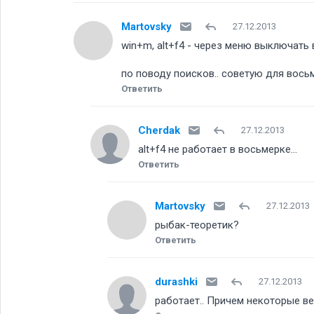
Martovsky
27.12.2013
win+m, alt+f4 - через меню выключать
по поводу поисков.. советую для вось
Ответить
Cherdak
27.12.2013
alt+f4 не работает в восьмерке...
Ответить
Martovsky
27.12.2013
рыбак-теоретик
Ответить
durashki
27.12.2013
работает.. Причем некоторые ве