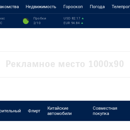
акомства
Недвижимость
Гороскоп
Погода
Телепро
час
Пробки
USD
82.17
°C
2
/10
EUR
94.84
Китайские
Совместная
оительный
Флирт
автомобили
покупка