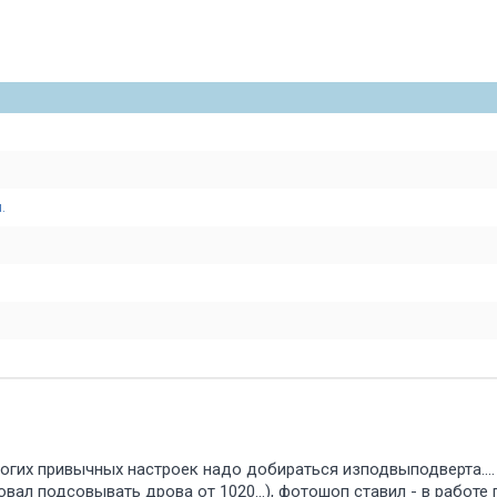
.
ногих привычных настроек надо добираться изподвыподверта...
ал подсовывать дрова от 1020...), фотошоп ставил - в работе 