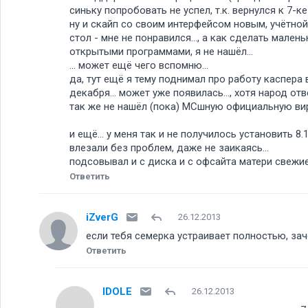
синьку попробовать не успел, т.к. вернулся к 7-ке
ну и скайп со своим интерфейсом новым, учётной
стол - мне не понравился..., а как сделать мале
открытыми программами, я не нашёл...
... может ещё чего вспомню...
да, тут ещё я тему поднимал про работу каспера
декабря... может уже появилась..., хотя народ о
так же не нашёл (пока) МСшную официальную вирту
и ещё... у меня так и не получилось установить 8.1 (
влезали без проблем, даже не заикаясь...
подсовывал и с диска и с офсайта матери свежие..
Ответить
iZverG
26.12.2013
если тебя семерка устраивает полностью, за
Ответить
IDOLE
26.12.2013