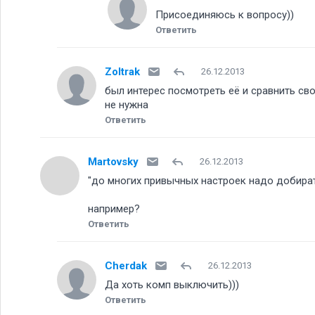
Присоединяюсь к вопросу))
Ответить
Zoltrak
26.12.2013
был интерес посмотреть её и сравнить сво
не нужна
Ответить
Martovsky
26.12.2013
"до многих привычных настроек надо добират
например
Ответить
Cherdak
26.12.2013
Да хоть комп выключить)))
Ответить