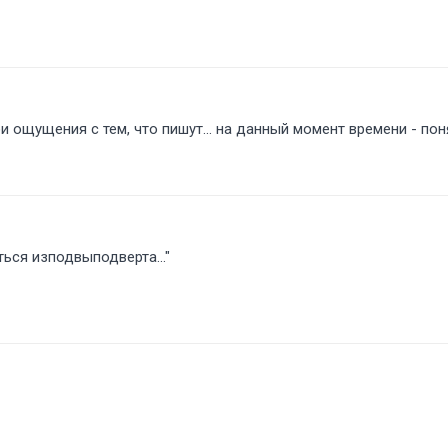
и ощущения с тем, что пишут... на данный момент времени - пон
ься изподвыподверта..."