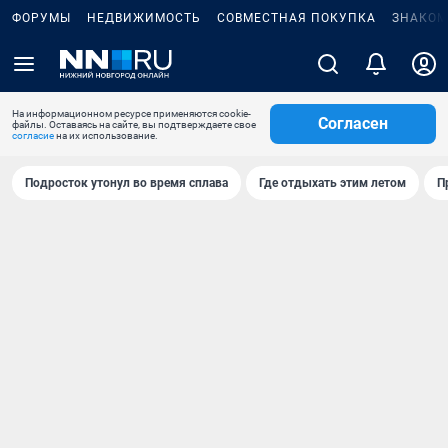
ФОРУМЫ
НЕДВИЖИМОСТЬ
СОВМЕСТНАЯ ПОКУПКА
ЗНАКОМ
На информационном ресурсе применяются cookie-
Согласен
файлы. Оставаясь на сайте, вы подтверждаете свое
согласие
на их использование.
Подросток утонул во время сплава
Где отдыхать этим летом
П