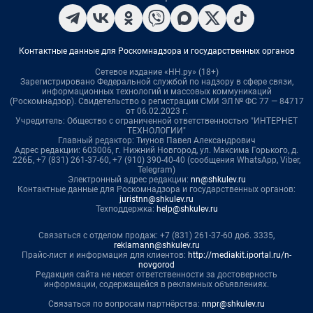
Контактные данные для Роскомнадзора и государственных органов
Сетевое издание «НН.ру» (18+)
Зарегистрировано Федеральной службой по надзору в сфере связи,
информационных технологий и массовых коммуникаций
(Роскомнадзор). Свидетельство о регистрации СМИ ЭЛ № ФС 77 — 84717
от 06.02.2023 г.
Учредитель: Общество с ограниченной ответственностью "ИНТЕРНЕТ
ТЕХНОЛОГИИ"
Главный редактор: Тиунов Павел Александрович
Адрес редакции: 603006, г. Нижний Новгород, ул. Максима Горького, д.
226Б, +7 (831) 261-37-60, +7 (910) 390-40-40 (сообщения WhatsApp, Viber,
Telegram)
Электронный адрес редакции:
nn@shkulev.ru
Контактные данные для Роскомнадзора и государственных органов:
juristnn@shkulev.ru
Техподдержка:
help@shkulev.ru
Связаться с отделом продаж: +7 (831) 261-37-60 доб. 3335,
reklamann@shkulev.ru
Прайс-лист и информация для клиентов:
http://mediakit.iportal.ru/n-
novgorod
Редакция сайта не несет ответственности за достоверность
информации, содержащейся в рекламных объявлениях.
Связаться по вопросам партнёрства:
nnpr@shkulev.ru