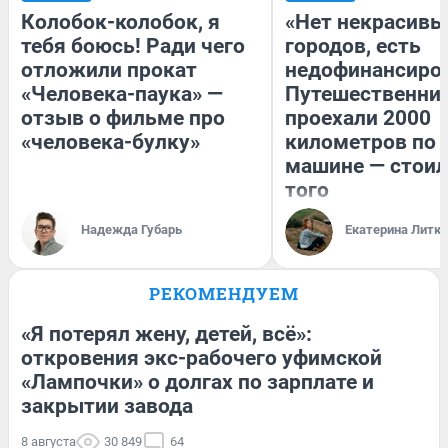
Колобок-колобок, я
«Нет некрасивы
тебя боюсь! Ради чего
городов, есть
отложили прокат
недофинансиро
«Человека-паука» —
Путешественни
отзыв о фильме про
проехали 2000
«человека-булку»
километров по 
машине — стоил
того
Надежда Губарь
Екатерина Литк
РЕКОМЕНДУЕМ
«Я потерял жену, детей, всё»:
откровения экс-рабочего уфимской
«Лампочки» о долгах по зарплате и
закрытии завода
8 августа
30 849
64