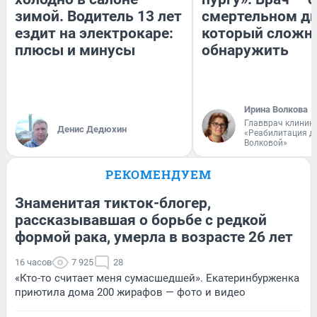
зимой. Водитель 13 лет
смертельном ди
ездит на электрокаре:
который сложн
плюсы и минусы
обнаружить
Ирина Волкова
Главврач клиник
Денис Дедюхин
«Реабилитация д
Волковой»
РЕКОМЕНДУЕМ
Знаменитая тикток-блогер,
рассказывавшая о борьбе с редкой
формой рака, умерла в возрасте 26 лет
16 часов
7 925
28
«Кто-то считает меня сумасшедшей». Екатеринбурженка
приютила дома 200 жирафов — фото и видео