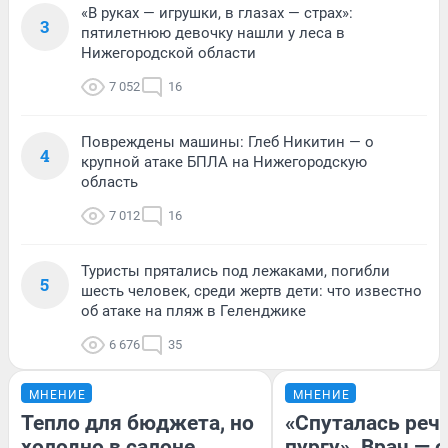
«В руках — игрушки, в глазах — страх»:
3
пятилетнюю девочку нашли у леса в
Нижегородской области
7 052
16
Повреждены машины: Глеб Никитин — о
4
крупной атаке БПЛА на Нижегородскую
область
7 012
16
Туристы прятались под лежаками, погибли
5
шесть человек, среди жертв дети: что известно
об атаке на пляж в Геленджике
6 676
35
МНЕНИЕ
МНЕНИЕ
Тепло для бюджета, но
«Спуталась речь
холодно в салоне
пургу». Врач — о