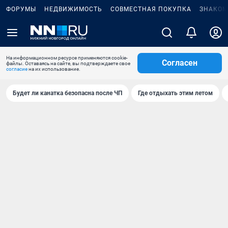
ФОРУМЫ
НЕДВИЖИМОСТЬ
СОВМЕСТНАЯ ПОКУПКА
ЗНАКОМ
На информационном ресурсе применяются cookie-
Согласен
файлы. Оставаясь на сайте, вы подтверждаете свое
согласие
на их использование.
Будет ли канатка безопасна после ЧП
Где отдыхать этим летом