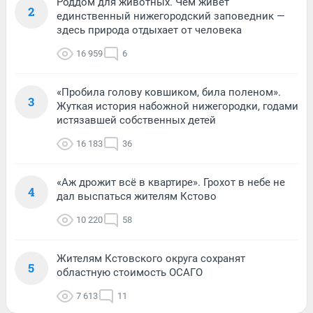
Роддом для животных. Чем живет
2
единственный нижегородский заповедник —
здесь природа отдыхает от человека
16 959
6
«Пробила голову ковшиком, била поленом».
3
Жуткая история набожной нижегородки, годами
истязавшей собственных детей
16 183
36
«Аж дрожит всё в квартире». Грохот в небе не
4
дал выспаться жителям Кстово
10 220
58
Жителям Кстовского округа сохранят
5
областную стоимость ОСАГО
7 613
11