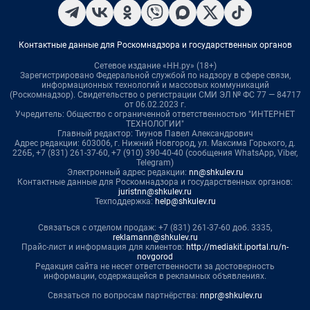
Контактные данные для Роскомнадзора и государственных органов
Сетевое издание «НН.ру» (18+)
Зарегистрировано Федеральной службой по надзору в сфере связи,
информационных технологий и массовых коммуникаций
(Роскомнадзор). Свидетельство о регистрации СМИ ЭЛ № ФС 77 — 84717
от 06.02.2023 г.
Учредитель: Общество с ограниченной ответственностью "ИНТЕРНЕТ
ТЕХНОЛОГИИ"
Главный редактор: Тиунов Павел Александрович
Адрес редакции: 603006, г. Нижний Новгород, ул. Максима Горького, д.
226Б, +7 (831) 261-37-60, +7 (910) 390-40-40 (сообщения WhatsApp, Viber,
Telegram)
Электронный адрес редакции:
nn@shkulev.ru
Контактные данные для Роскомнадзора и государственных органов:
juristnn@shkulev.ru
Техподдержка:
help@shkulev.ru
Связаться с отделом продаж: +7 (831) 261-37-60 доб. 3335,
reklamann@shkulev.ru
Прайс-лист и информация для клиентов:
http://mediakit.iportal.ru/n-
novgorod
Редакция сайта не несет ответственности за достоверность
информации, содержащейся в рекламных объявлениях.
Связаться по вопросам партнёрства:
nnpr@shkulev.ru