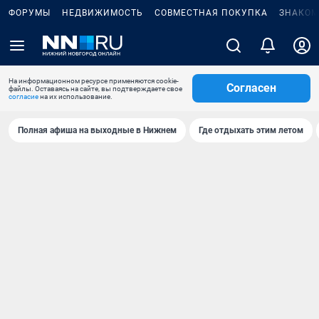
ФОРУМЫ
НЕДВИЖИМОСТЬ
СОВМЕСТНАЯ ПОКУПКА
ЗНАКОМ
На информационном ресурсе применяются cookie-
Согласен
файлы. Оставаясь на сайте, вы подтверждаете свое
согласие
на их использование.
Полная афиша на выходные в Нижнем
Где отдыхать этим летом