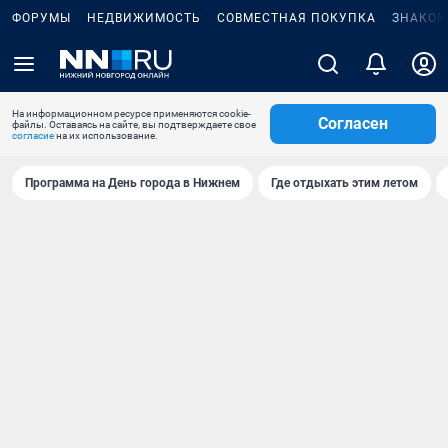
ФОРУМЫ
НЕДВИЖИМОСТЬ
СОВМЕСТНАЯ ПОКУПКА
ЗНАКОМ
На информационном ресурсе применяются cookie-
Согласен
файлы. Оставаясь на сайте, вы подтверждаете свое
согласие
на их использование.
Программа на День города в Нижнем
Где отдыхать этим летом